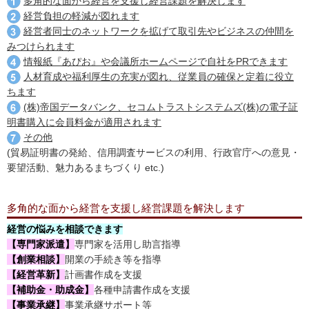
多角的な面から経営を支援し経営課題を解決します
経営負担の軽減が図れます
経営者同士のネットワークを拡げて取引先やビジネスの仲間を
みつけられます
情報紙『あぴお』や会議所ホームページで自社をPRできます
人材育成や福利厚生の充実が図れ、従業員の確保と定着に役立
ちます
(株)帝国データバンク、セコムトラストシステムズ(株)の電子証
明書購入に会員料金が適用されます
その他
(貿易証明書の発給、信用調査サービスの利用、行政官庁への意見・
要望活動、魅力あるまちづくり etc.)
多角的な面から経営を支援し経営課題を解決します
経営の悩みを相談できます
【専門家派遣】
専門家を活用し助言指導
【創業相談】
開業の手続き等を指導
【経営革新】
計画書作成を支援
【補助金・助成金】
各種申請書作成を支援
【事業承継】
事業承継サポート等