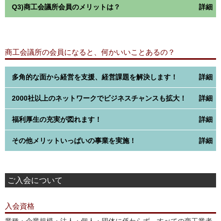
Q3)商工会議所会員のメリットは？
A2)経営革新計画の作成支援を受けました。
その中で、自社の商品の売り方について改めて考えることがで
A3)いろいろと気軽に相談できること。
きました。
第三者の立場として意見をもらったり、専門家を紹介してもら
商工会議所の会員になると、何かいいことあるの？
ったりと利用させていただいています。
多角的な面から経営を支援、経営課題を解決します！
2000社以上のネットワークでビジネスチャンスも拡大！
・
個人事業(青色)の年末調整、決算、確定申告などの税務・記
帳相談
福利厚生の充実が図れます！
・
ビジネス商談会で販路開拓
・
商工会議所推薦｢マル経融資｣が利用できるなど各種融資制度
・
展示会出展支援
でお客様のニーズに合った資金調達を支援
その他メリットいっぱいの事業を実施！
・
労働保険事務委託
で事務処理の負担を軽減するとともに、事
・
経営に役立つ各種講演会・セミナーで人材育成
（創業塾、経
・
法律、税務、労務、発明特許、企業診断など会員は無料
業主・家族従業員も 労災保険に特別加入できます。
営革新塾他）
・
経営革新計画取得支援
、持続化補助金相談
・
9.4万部・上尾市全戸配布の情報紙『あぴお』
を発行し、会員
・
商工会議所のスケールメリットを活かし、割安な掛金で各種
・
支部(10支部）
、
部会活動
、
新春賀詞交歓会
、
新入会員交流会
事業所を広く市民に紹介。
保険・共済制度に加入
等「経済人の交流の場」
に割安な料金で参加。情報収集や人脈
ご入会について
新入会員は｢無料広告」が１回掲載できます
・
生活習慣病、健康診断など安価な会員価格での受診
も拡大
・上尾商工会議所ＨＰの「
会員事業所紹介
」に無料で掲載
・
永年勤続優良従業員表彰式
、会員親睦イベント他
入会資格
・商工業振興事業（
あげお産業祭
等）
・
貿易関係証明発給