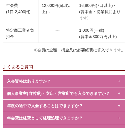
年会費
12,000円(5口以
16,800円(7口以上)～
(1口 2,400円)
上)～
(資本金・従業員により
ます)
特定商工業者負
---
1,000円(一律)
担金
(資本金300万円以上)
※会員は全額・損金又は必要経費に算入できます。
よくあるご質問
入会資格はありますか？
個人事業主(自営業)・支店・営業所でも入会できますか？
当所管内で商工業を営んでいる方なら、業種・規模を問わず、
どなたでもご加入いただけます。
年度の途中で入会することはできますか？
ご入会いただけます。ご入会は、事業所単位となっています。
また、市外の方でも特別会員としてご加入できます。
現在、約2,400事業所にご加入いただいています。
年会費は経費として経理処理できますか？
入会は随時受付けております。
どうぞお気軽にお問合せください。