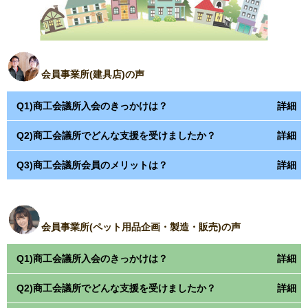
会員事業所(建具店)の声
Q1)商工会議所入会のきっかけは？
Q2)商工会議所でどんな支援を受けましたか？
A1)経営改善を行いたいと思っていた時に金融機関よりご紹介い
ただきました。
Q3)商工会議所会員のメリットは？
A2)小規模事業者持続化補助金の支援を受けました。その中で、
その後、商工会議所職員の方に訪問していただいたことがきっ
今後の事業計画の話をすることが出来たので、今後の自社でや
かけで入会しました。
A3)今やりたいことに必要なことを一緒に探してくれるところが
らなければいけないことを発見することが出来ました。
商工会議所。地元企業の知識も多く、自社の要望に合った企業
会員事業所(ペット用品企画・製造・販売)の声
を紹介していただけるので、地元の繋がりを作るのにとても役
立ちました。
Q1)商工会議所入会のきっかけは？
Q2)商工会議所でどんな支援を受けましたか？
A1)当社で新しく始めた事業の相談をしたことをきっかけに入会
しました。