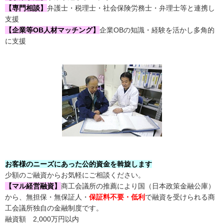
【専門相談】
弁護士・税理士・社会保険労務士・弁理士等と連携し
支援
【企業等OB人材マッチング】
企業OBの知識・経験を活かし多角的
に支援
お客様のニーズにあった公的資金を斡旋します
少額のご融資からお気軽にご相談ください。
【マル経営融資】
商工会議所の推薦により国（日本政策金融公庫）
から、無担保・無保証人・
保証料不要・低利
で融資を受けられる商
工会議所独自の金融制度です。
融資額 2,000万円以内