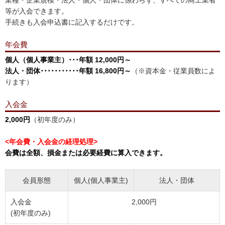
業種・企業規模・法人・個人・団体に係わらず、すべての商工業者
・
青年部
、
女性会
活動他
等が入会できます。
手続きも入会申込書に記入するだけです。
年会費
個人（個人事業主）･･･年額 12,000円～
法人・団体･･･････････年額 16,800円～
（※資本金・従業員数によ
ります）
入会金
2,000円
（初年度のみ）
<年会費・入会金の経理処理>
会費は全額、損金または必要経費に算入できます。
会員形態
個人(個人事業主)
法人・団体
入会金
2,000円
(初年度のみ)