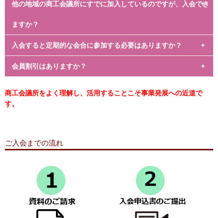
他の地域の商工会議所にすでに加入しているのですが、入会でき
全額、損金または必要経費に算入できます。
ますか？
入会すると定期的な会合に参加する必要はありますか？
他の地域の商工会議所にご加入になっていても、ご入会可能で
す。
会員割引はありますか？
必要ありません。会報等を通じて、セミナー講習会等、随時ご
案内をさせていただきますので、ご自身の都合に合わせてぜひ
ビジネス総合保険制度／休業補償プラン／業務災害補償プラン
ご活用ください。
商工会議所をよく理解し、活用することこそ事業発展への近道で
など、各種保険等の会員割引があります。健康診断や生活習慣
す。
病検診が会員価格で受診できます。
ご入会までの流れ