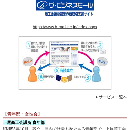
https://www.b-mall.ne.jp/index.aspx
▲サービス一覧へ
【青年部・女性会】
上尾商工会議所 青年部
昭和53年10月に設立。県内では最も歴史ある青年部で、上尾商工会