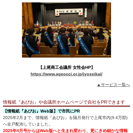
【上尾商工会議所 女性会HP】
https://www.ageocci.or.jp/jyoseikai/
▲サービス一覧へ
情報紙『あぴお』や会議所ホームページで自社をPRできます
【情報紙『あぴお』Web版】で市民にPR
2025年2月まで、情報紙『あぴお』を隔月発行で上尾市内(9.4万部)
へ全戸配布していました。
2025年4月号からはWeb版へと生まれ変わり、更にきめ細かな情報