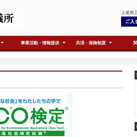
上尾商
事業活動・情報提供
共済・保険制度
ー情報
定
意見・陳情整備
支部活動
会員証明
貿易関係証明
容器包装リサイクル法
GS1事業者コード
e-中小企業ネットマガジン
情報紙『あぴお』
会議所からのお知らせ
会員事業所紹介ページ
小規模企業共済制度
生命共済制度パートナーあげお
特定退職金共済制度
火災共済
商工会議所向会員向け保険制度
福祉制度(個人保険)
地域別
聚正義
青年部
女性会
アブセッ
APR(
アイデ
上尾ま
AGEO
キラリ
上尾串
あげお
(JANコード)
(中小企業基盤整備機構発行)
会)