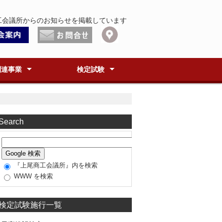
工会議所からのお知らせを掲載しています
関連事業
検定試験
取引商談会
塾
ク(ABCEC)
あげお古紙リサイクル協議
アグランプリ
ちゼミ
まちフェス
☆あげおご当地グルメ
ぎょうざ
酒粕味噌らーめん
検定試験施行一覧
珠算・暗算・段位
簿記
福祉住環境コーディネーター
環境社会検定(eco検定)
ビジネス実務法務検定
ビジネスマネジャー検定
BATIC(国際会計)検定
カラーコーディネーター検定
APR概要＆回収実績
機密書類等資源共同リサイクル
インクカートリッジ共同回収
Search
『上尾商工会議所』内を検索
WWW を検索
検定試験施行一覧