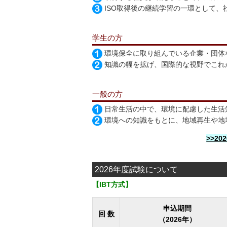
ISO取得後の継続学習の一環として、
学生の方
環境保全に取り組んでいる企業・団体
知識の幅を拡げ、国際的な視野でこれ
一般の方
日常生活の中で、環境に配慮した生活
環境への知識をもとに、地域再生や地
>>2
2026年度試験について
【IBT方式】
申込期間
回 数
（2026年）