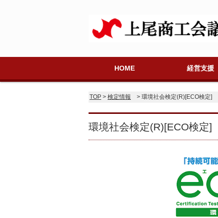
HOME
経営支援
金融相談
法律相談
税務相談
労務年金相談
記帳・税務相談
創業・起業支援
講演会・セミナ
今月のおもな予
TOP
>
検定情報
> 環境社会検定(R)[ECO検定]
環境社会検定(R)[ECO検定]