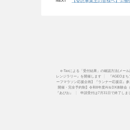
NEXT
【委託事業主の皆様へ】労働
e-Taxによる「受付結果」の確認方法(メー
レンジラリー』を開催します
『AGEOまちフ
ーフマラソン応援企画】『ランナー応援店』参
開催・完全予約制】令和8年度AI＆DX体験会
『あぴお』
申請受付は7月31日で終了し