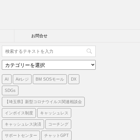
お問合せ
カ
テ
ゴ
AI
Airレジ
BM SOSモール
DX
リ
ー
SDGs
【埼玉県】新型コロナウイルス関連相談会
インボイス制度
キャッシュレス
キャッシュレス決済
コーチング
サポートセンター
チャットGPT