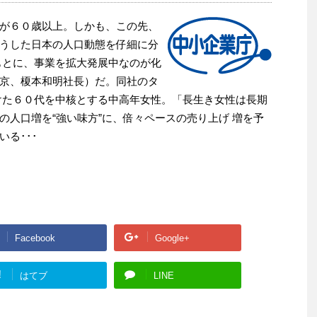
が６０歳以上。しかも、この先、
うした日本の人口動態を仔細に分
もとに、事業を拡大発展中なのが化
京、榎本和明社長）だ。同社のタ
けた６０代を中核とする中高年女性。「長生き女性は長期
の人口増を“強い味方”に、倍々ペースの売り上げ 増を予
る･･･
Facebook
Google+
!
はてブ
LINE