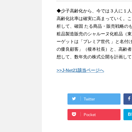
◆少子高齢化から、今では３人に１人
高齢化比率は確実に高まっていく。こ
析して、確固 たる商品・販売戦略の
粧品製造販売のシャルーヌ化粧品（東
ーゲットは「プレミア世代 」と名付
の優良顧客」（榎本社長）と、高齢者
想して、数年先の株式公開を計画してい
>>J-Net21該当ページへ
Twitter
B
Pocket