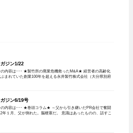
ガジン1/22
1.22』号の内容は･･･ ★製竹所の廃業危機救ったM&A★ 経営者の高齢化
ぶまれていた創業100年を超える永井製竹株式会社（大分県別府
ガジン6/19号
6.19』号の内容は･･･ ★巻頭コラム★ ～父から引き継いだPR会社で奮闘
012年１月、父が倒れた。脳梗塞だ。 意識はあったものの、話すこ