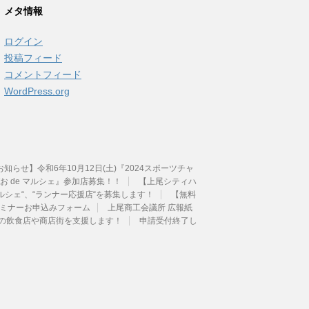
カ
メタ情報
イ
ブ
ログイン
投稿フィード
コメントフィード
WordPress.org
せ】令和6年10月12日(土)『2024スポーツチャ
 de マルシェ』参加店募集！！
【上尾シティハ
ルシェ“、“ランナー応援店“を募集します！
【無料
 セミナーお申込みフォーム
上尾商工会議所 広報紙
内の飲食店や商店街を支援します！
申請受付終了し