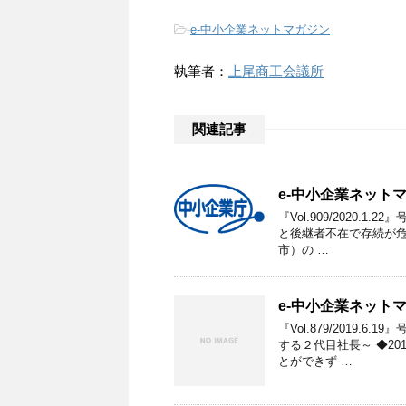
-
e-中小企業ネットマガジン
執筆者：
上尾商工会議所
関連記事
e-中小企業ネットマ
『Vol.909/2020.
と後継者不在で存続が危
市）の …
e-中小企業ネットマ
『Vol.879/2019.
する２代目社長～ ◆2
とができず …