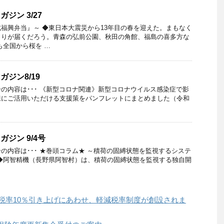
ジン 3/27
福興弁当』～ ◆東日本大震災から13年目の春を迎えた。まもなく
よりが届くだろう。青森の弘前公園、秋田の角館、福島の喜多方な
も全国から桜を …
ガジン8/19
.8.19』号の内容は･･･ 《新型コロナ関連》新型コロナウイルス感染症で影
様にご活用いただける支援策をパンフレットにまとめました（令和
ガジン 9/4号
9.04』号の内容は･･･ ★巻頭コラム★ ～積荷の固縛状態を監視するシステ
◆阿智精機（長野県阿智村）は、積荷の固縛状態を監視する独自開
の税率10％引き上げにあわせ、軽減税率制度が創設されま