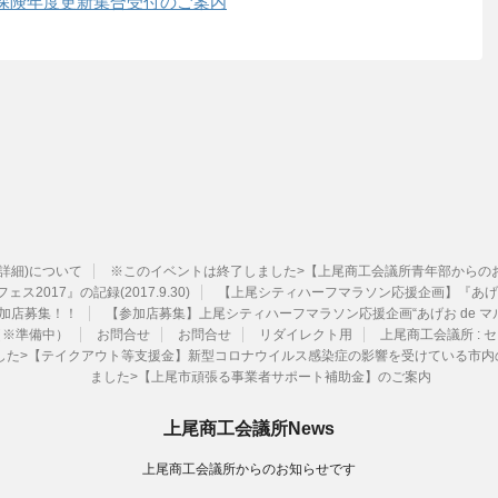
保険年度更新集合受付のご案内
ル詳細)について
※このイベントは終了しました>【上尾商工会議所青年部からのお知ら
ェス2017』の記録(2017.9.30)
【上尾シティハーフマラソン応援企画】『あげお
加店募集！！
【参加店募集】上尾シティハーフマラソン応援企画“あげお de マ
（※準備中）
お問合せ
お問合せ
リダイレクト用
上尾商工会議所 :
ました>【テイクアウト等支援金】新型コロナウイルス感染症の影響を受けている市
ました>【上尾市頑張る事業者サポート補助金】のご案内
上尾商工会議所News
上尾商工会議所からのお知らせです