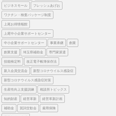
ビジネスモール
フレッシュあげお
ワクチン・検査パッケージ制度
上尾お得情報館
上尾中小企業サポートセンター
中小企業サポートセンター
事業承継
創業
創業支援
埼玉県補助金
専門家派遣
技能検定料
改正電子帳簿保存法
新入会員交流会
新型コロナウイルス感染症
新型コロナウイルス感染症対策
生産性向上支援訓練
相談所トピックス
知的財産
経営革新
経営革新計画
補助金
賀詞交歓会
雇用保険