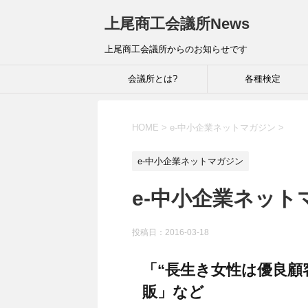
上尾商工会議所News
上尾商工会議所からのお知らせです
会議所とは?
各種検定
HOME
>
e-中小企業ネットマガジン
>
e-中小企業ネットマガジン
e-中小企業ネットマ
投稿日：
2016-03-18
「“長生き女性は優良顧
販」など