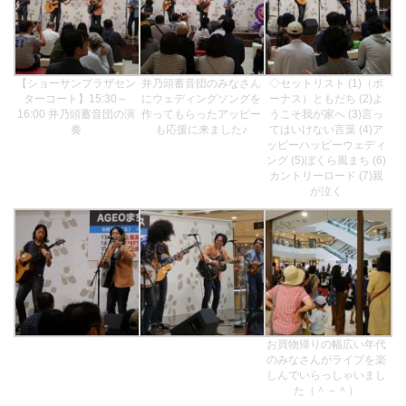
【ショーサンプラザセン
井乃頭蓄音団のみなさん
◇セットリスト (1)（ボ
ターコート】15:30～
にウェディングソングを
ーナス）ともだち (2)よ
16:00 井乃頭蓄音団の演
作ってもらったアッピー
うこそ我が家へ (3)言っ
奏
も応援に来ました♪
てはいけない言葉 (4)ア
ッピーハッピーウェディ
ング (5)ぼくら風まち (6)
カントリーロード (7)親
が泣く
お買物帰りの幅広い年代
のみなさんがライブを楽
しんでいらっしゃいまし
た（＾－＾）