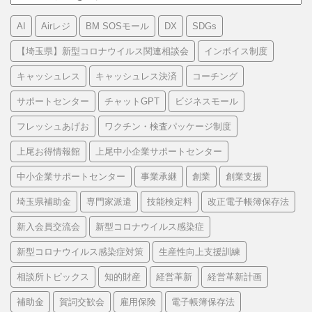
テ
ゴ
AI
Airレジ
BM SOSモール
DX
SDGs
リ
ー
【埼玉県】新型コロナウイルス関連相談会
インボイス制度
キャッシュレス
キャッシュレス決済
コーチング
サポートセンター
チャットGPT
ビジネスモール
フレッシュあげお
ワクチン・検査パッケージ制度
上尾お得情報館
上尾中小企業サポートセンター
中小企業サポートセンター
事業承継
創業
創業支援
埼玉県補助金
専門家派遣
技能検定料
改正電子帳簿保存法
新入会員交流会
新型コロナウイルス感染症
新型コロナウイルス感染症対策
生産性向上支援訓練
相談所トピックス
知的財産
経営革新
経営革新計画
補助金
賀詞交歓会
雇用保険
電子帳簿保存法