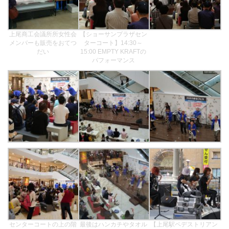
上尾商工会議所所女性会
【ショーサンプラザセン
メンバーも販売をおてつ
ターコート】14:30～
だい
15:00 EMPTY KRAFTの
パフォーマンス
センターコートの上の階
最後はハンカチやタオル
【上尾駅ペデストリアン