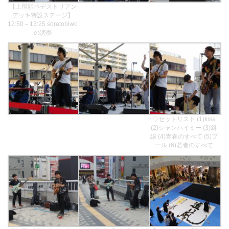
【上尾駅ペデストリアン
デッキ特設ステージ】
12:50～13:25 soratobiwo
の演奏
◇セットリスト (1)kiss
(2)シャンハイミー (3)斜
線 (4)青春のすべて (5)プ
ール (6)若者のすべて