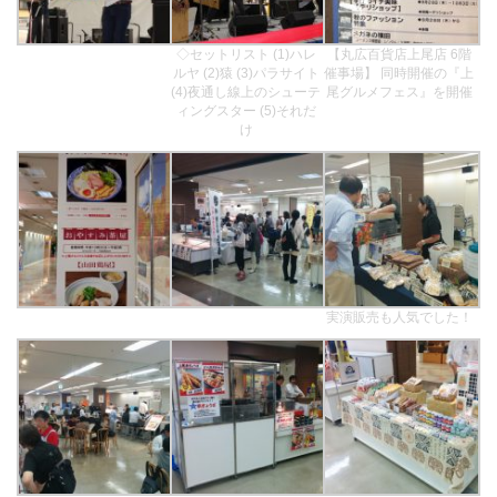
◇セットリスト (1)ハレ
【丸広百貨店上尾店 6階
ルヤ (2)猿 (3)パラサイト
催事場】 同時開催の『上
(4)夜通し線上のシューテ
尾グルメフェス』を開催
ィングスター (5)それだ
け
実演販売も人気でした！