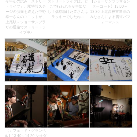
今年初の試み「ストリー
ストリートライブは、ど
【ショーサンプラザセン
トライブ」。駅特設ステ
こで行われるか告知な
ターコート】13:00～
ージの演奏を終えた中野
し！偶然聴けた皆さんは
13:30 上尾高校書道部の
幸一さんのユニットが、
ラッキーでしたね～
みなさんによる書道パフ
上尾駅～ショーサンプラ
ォーマンス
ザの通路でストリートラ
イブ中♪
【カフェ・ド・グランベ
ル】13:40～14:20 シオダ