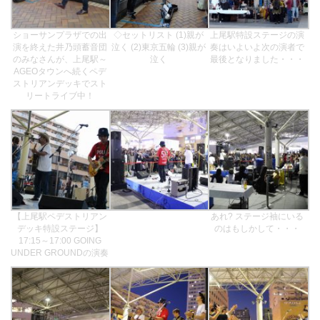
ショーサンプラザでの出
◇セットリスト (1)親が
上尾駅特設ステージの演
演を終えた井乃頭蓄音団
泣く (2)東京五輪 (3)親が
奏はいよいよ次の演者で
のみなさんが、上尾駅～
泣く
最後となりました・・・
AGEOタウンへ続くペデ
ストリアンデッキでスト
リートライブ中！
【上尾駅ペデストリアン
あれ? ステージ袖にいる
デッキ特設ステージ】
のはもしかして・・・
17:15～17:00 GOING
UNDER GROUNDの演奏