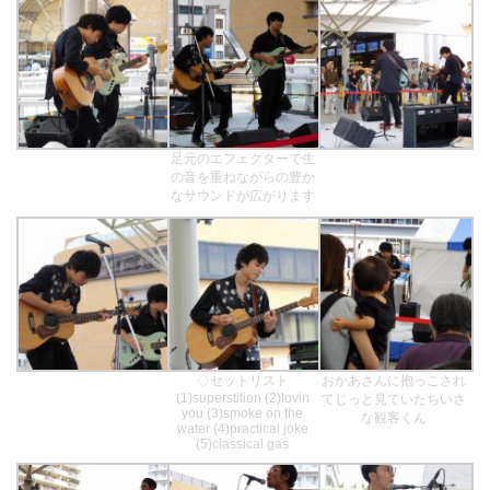
足元のエフェクターで生
の音を重ねながらの豊か
なサウンドが広がります
◇セットリスト
おかあさんに抱っこされ
(1)superstition (2)lovin
てじっと見ていたちいさ
you (3)smoke on the
な観客くん
water (4)practical joke
(5)classical gas