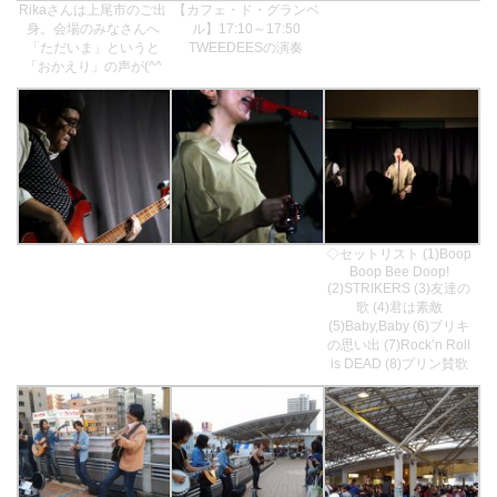
Rikaさんは上尾市のご出
【カフェ・ド・グランベ
身。会場のみなさんへ
ル】17:10～17:50
「ただいま」というと
TWEEDEESの演奏
「おかえり」の声が(^^
◇セットリスト (1)Boop
Boop Bee Doop!
(2)STRIKERS (3)友達の
歌 (4)君は素敵
(5)Baby,Baby (6)ブリキ
の思い出 (7)Rock’n Roll
is DEAD (8)プリン賛歌