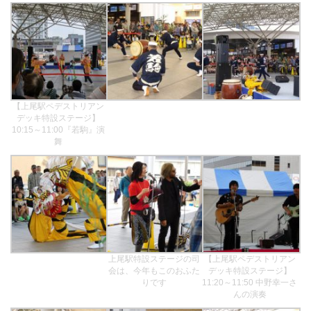
【上尾駅ペデストリアン
デッキ特設ステージ】
10:15～11:00『若駒』演
舞
上尾駅特設ステージの司
【上尾駅ペデストリアン
会は、今年もこのおふた
デッキ特設ステージ】
りです
11:20～11:50 中野幸一さ
んの演奏