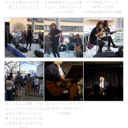
からもお客さんが大勢ご
を会場全体でぶんぶん振
デッキ特設ステージ】
覧になっていました
りまわして盛り上がりま
14:30～15:05
したよー回す
LAZYgunsBRISKYの演奏
おとうさんに肩車しても
【カフェ・ド・グランベ
らってステージをみつめ
ル】14:50～15:30 スカー
る男の子やベビーカーに
トの演奏
乗っておかあさんと一緒
に音楽を楽しむ赤ちゃん
の姿も