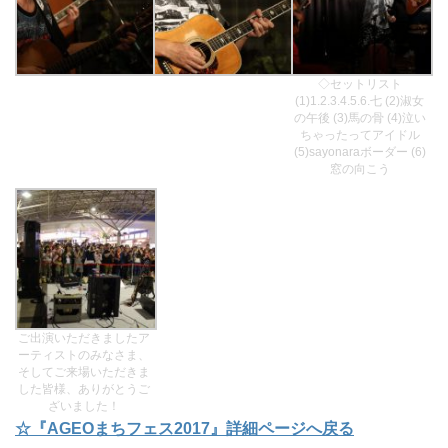
◇セットリスト
(1)1.2.3.4.5.6.七 (2)淑女
の午後 (3)馬の骨 (4)泣い
ちゃったってアイドル
(5)sayonaraボーダー (6)
窓の向こう
ご出演いただきましたア
ーティストのみなさま、
そしてご来場いただきま
した皆様、ありがとうご
ざいました！
☆『AGEOまちフェス2017』詳細ページへ戻る