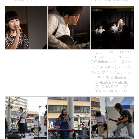
◇セットリスト (1)TAKE
ME WITH OVERLAND
(2)Teleimmersion (3)バイ
シクル (4)いない・いな
い (5)マイ・フェア・レ
ディ (6)CHEESE
CHEESE CHEESE
(7)LONG SPELL OF
RAINY WEATHER