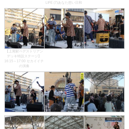
LIFE (7)あなた想い日和
【上尾駅ペデストリアン
デッキ特設ステージ】
16:15～17:00 セカイイチ
の演奏