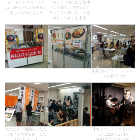
イートインスペースで
『キラリ☆あげおご当地
は、ゆったりお食事をお
グルメ祭り』で第3回グ
楽しいただけました
ランプリに輝いた『上尾
串ぎょうざ』も出店
会場内のイートインスペ
ースの様子です
あたたかい麺類をいただ
【カフェ・ド・グランベ
ける「おやすみ処」も設
ル】12:30～13:10
けられました
POLLYANNAの演奏