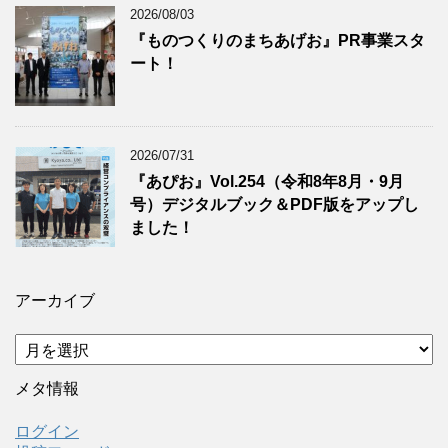
2026/08/03
『ものつくりのまちあげお』PR事業スタ
ート！
2026/07/31
『あぴお』Vol.254（令和8年8月・9月
号）デジタルブック＆PDF版をアップし
ました！
アーカイブ
ア
ー
カ
メタ情報
イ
ブ
ログイン