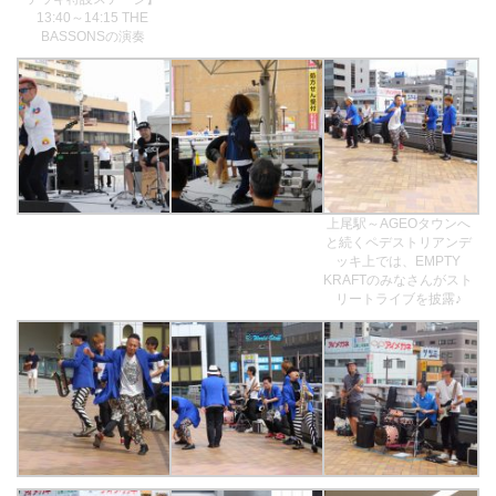
13:40～14:15 THE
BASSONSの演奏
上尾駅～AGEOタウンへ
と続くペデストリアンデ
ッキ上では、EMPTY
KRAFTのみなさんがスト
リートライブを披露♪