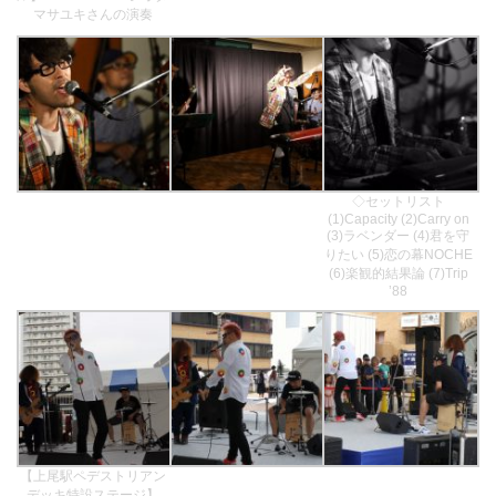
マサユキさんの演奏
◇セットリスト
(1)Capacity (2)Carry on
(3)ラベンダー (4)君を守
りたい (5)恋の幕NOCHE
(6)楽観的結果論 (7)Trip
’88
【上尾駅ペデストリアン
デッキ特設ステージ】