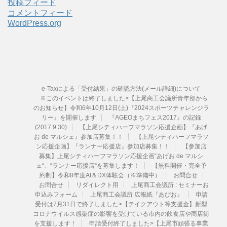
投稿フィード
コメントフィード
WordPress.org
e-Taxによる「受付結果」の確認方法(メール詳細)について
※このイベントは終了しました>【上尾商工会議所青年部から
のお知らせ】令和6年10月12日(土)『2024スポーツチャレンジラ
リー』を開催します
『AGEOまちフェス2017』の記録
(2017.9.30)
【上尾シティハーフマラソン応援企画】『あげ
お de マルシェ』参加店募集！！
【上尾シティハーフマラソ
ン応援企画】『ランナー応援店』参加店募集！！
【参加店
募集】上尾シティハーフマラソン応援企画“あげお de マルシ
ェ“、“ランナー応援店“を募集します！
【無料開催・完全予
約制】令和8年度AI＆DX体験会（※準備中）
お問合せ
お問合せ
リダイレクト用
上尾商工会議所 : セミナーお
申込みフォーム
上尾商工会議所 広報紙『あぴお』
申請
受付は7月31日で終了しました>【テイクアウト等支援金】新型
コロナウイルス感染症の影響を受けている市内の飲食店や商店街
を支援します！
申請受付終了しました>【上尾市頑張る事業