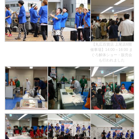
【丸広百貨店 上尾店6階
催事場】14:00～16:00 ま
ぐろ解体ショー・販売会
も行われました