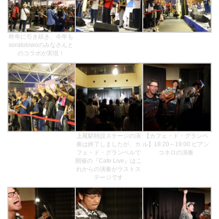
昨年に引き続き、今年も
soratobiwoのみなさんと
のコラボが実現！
上尾駅特設ステージの演
【カフェ・ド・グランベ
奏は終了しましたが、カ
ル】18:20～19:00 ビアン
フェ・ド・グランベルで
コネロの演奏
開催の『Cafe Live』はこ
れからの演奏がラストス
テージです