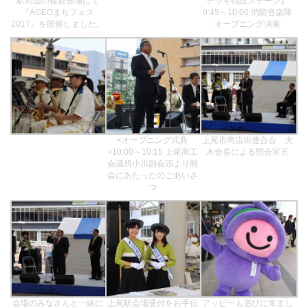
駅周辺の複数会場にて
デッキ特設ステージ】
『AGEOまちフェス
9:45～10:00 消防音楽隊
2017』を開催しました。
オープニング演奏
<オープニング式典
上尾市商店街連合会 大
>10:00～10:15 上尾商工
木会長による開会宣言
会議所小川副会頭より開
会にあたったのごあいさ
つ
会場のみなさんと一緒に
上尾駅会場受付をお手伝
アッピーも遊びに来まし