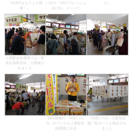
『AGEOまちフェス開
い中の『2017フレッシュ
た♪
催！』
あげお』メンバー
上尾駅自由通路では「駅
前出張商店街」が開催さ
れました
同時開催の『AGEバル
『AGEバル5』の参加店
5』のブースも上尾駅自
舗一覧ボードも掲示され
由通路に出店
ました