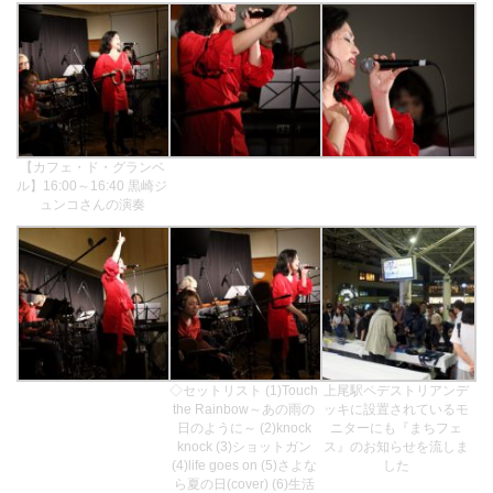
【カフェ・ド・グランベ
ル】16:00～16:40 黒崎ジ
ュンコさんの演奏
◇セットリスト (1)Touch
上尾駅ペデストリアンデ
the Rainbow～あの雨の
ッキに設置されているモ
日のように～ (2)knock
ニターにも『まちフェ
knock (3)ショットガン
ス』のお知らせを流しま
(4)life goes on (5)さよな
した
ら夏の日(cover) (6)生活