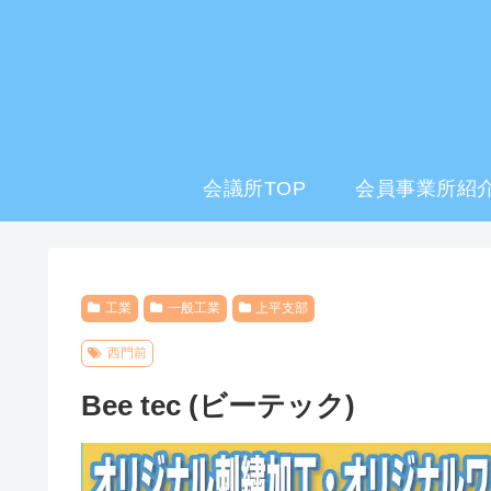
会議所TOP
会員事業所紹介
工業
一般工業
上平支部
西門前
Bee tec (ビーテック)