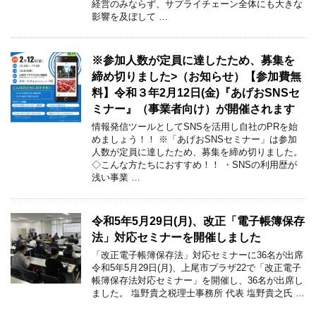
経営のみならず、サプライチェーン全体にも大きな
影響を及ぼして …
※参加人数が定員に達したため、募集を
締め切りました>（お知らせ）【参加費無
料】令和３年2月12日(金)『あげおSNSセ
ミナー』（事業者向け）が開催されます
情報発信ツールとしてSNSを活用し自社のPRを始
めましょう！！ ※「あげおSNSセミナー」は参加
人数が定員に達したため、募集を締め切りました。
◇こんな方たちにおすすめ！！ ・SNSの利用歴が
浅い事業 …
令和5年5月29日(月)、改正「電子帳簿保存
法」対応セミナーを開催しました
「改正電子帳簿保存法」対応セミナーに36名が出席
令和5年5月29日(月)、上尾市プラザ22で「改正電子
帳簿保存法対応セミナー」を開催し、36名が出席し
ました。 塩野貴之税理士事務所 代表 塩野貴之氏 …