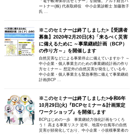
「電子帳簿保存法セミナー」を開催。アルト経営パ
ートナー(株) 代表取締役 中小企業診断士 加藤敦子
氏 …
※このセミナーは終了しました>【受講者
募集】2020年2月20日(木)「来るべく災害
に備えるために ～事業継続計画（BCP）
の作り方～」を開催します
自然災害などによる事業停止に備えていますか？ ～
中小企業・個人事業主のための事業継続計画の作り
方セミナー～ 想定外の自然災害が発生している今、
中小企業・個人事業主も緊急事態に備えて事業継続
計画(BCP …
※このセミナーは終了しました>令和6年
10月29日(火)『BCPセミナー＆計画策定
ワークショップ』を開催します
BCPはじめの一歩 事業継続力強化計画をつくろ
う！ 高まる事業リスク 近年、地震や台風等の自然
災害が頻発化しており、中小企業・小規模事業者の