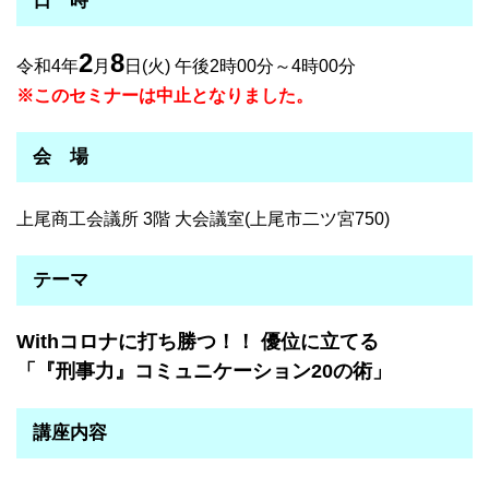
日 時
2
8
令和4年
月
日(火) 午後2時00分～4時00分
※このセミナーは中止となりました。
会 場
上尾商工会議所 3階 大会議室(上尾市二ツ宮750)
テーマ
Withコロナに打ち勝つ！！ 優位に立てる
「『刑事力』コミュニケーション20の術」
講座内容