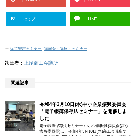
B!
はてブ
LINE
-
経営安定セミナー
,
講演会・講座・セミナー
執筆者：
上尾商工会議所
関連記事
令和4年3月10日(木)中小企業振興委員会
「電子帳簿保存法セミナー」を開催しま
した
電子帳簿保存法セミナー 中小企業振興委員会(冨永
吉昌委員長)は、令和4年3月10日(木)商工会議所で