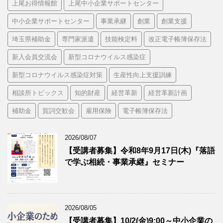
上尾お得情報館
上尾中小企業サポートセンター
中小企業サポートセンター
事業承継
創業
創業支援
埼玉県補助金
専門家派遣
技能検定料
改正電子帳簿保存法
新入会員交流会
新型コロナウイルス感染症
新型コロナウイルス感染症対策
生産性向上支援訓練
相談所トピックス
知的財産
経営革新
経営革新計画
補助金
賀詞交歓会
雇用保険
電子帳簿保存法
2026/08/07
【受講者募集】令和8年9月17日(木)『落語
で学ぶ相続・事業承継』セミナー
2026/08/05
【受講者募集】10/2(金)9:00～中小企業の