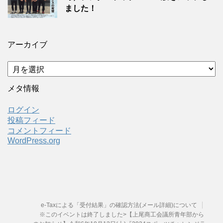
ました！
アーカイブ
ア
ー
カ
メタ情報
イ
ブ
ログイン
投稿フィード
コメントフィード
WordPress.org
e-Taxによる「受付結果」の確認方法(メール詳細)について
※このイベントは終了しました>【上尾商工会議所青年部から