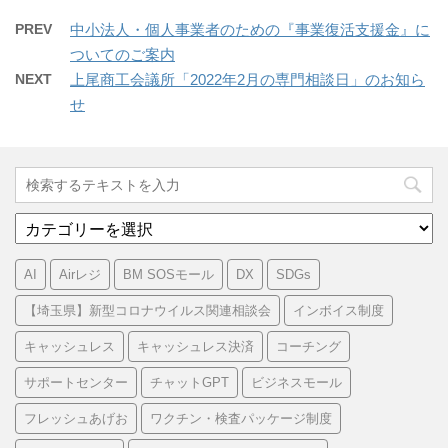
PREV
中小法人・個人事業者のための『事業復活支援金』に
ついてのご案内
NEXT
上尾商工会議所「2022年2月の専門相談日」のお知ら
せ
カ
テ
ゴ
AI
Airレジ
BM SOSモール
DX
SDGs
リ
ー
【埼玉県】新型コロナウイルス関連相談会
インボイス制度
キャッシュレス
キャッシュレス決済
コーチング
サポートセンター
チャットGPT
ビジネスモール
フレッシュあげお
ワクチン・検査パッケージ制度