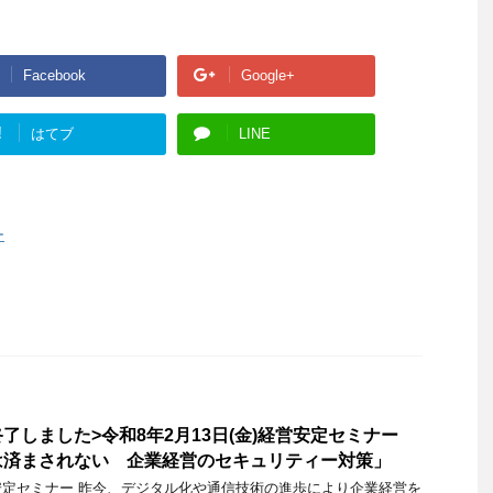
Facebook
Google+
!
はてブ
LINE
ー
了しました>令和8年2月13日(金)経営安定セミナー
は済まされない 企業経営のセキュリティー対策」
定セミナー 昨今、デジタル化や通信技術の進歩により企業経営を