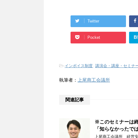
Twitter
B
Pocket
-
インボイス制度
,
講演会・講座・セミナ
執筆者：
上尾商工会議所
関連記事
※このセミナーは終
「知らなかったで
上尾商工会議所 経営安