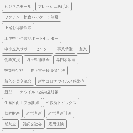
ビジネスモール
フレッシュあげお
ワクチン・検査パッケージ制度
上尾お得情報館
上尾中小企業サポートセンター
中小企業サポートセンター
事業承継
創業
創業支援
埼玉県補助金
専門家派遣
技能検定料
改正電子帳簿保存法
新入会員交流会
新型コロナウイルス感染症
新型コロナウイルス感染症対策
生産性向上支援訓練
相談所トピックス
知的財産
経営革新
経営革新計画
補助金
賀詞交歓会
雇用保険