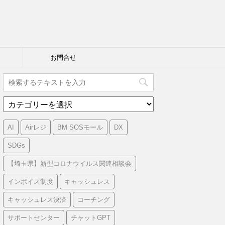
お問合せ
カ
テ
ゴ
AI
Airレジ
BM SOSモール
DX
リ
ー
SDGs
【埼玉県】新型コロナウイルス関連相談会
インボイス制度
キャッシュレス
キャッシュレス決済
コーチング
サポートセンター
チャットGPT