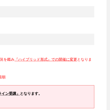
況を鑑み
『ハイブリッド形式』での開催に変更
となりま
着順
ライン受講」
となります。