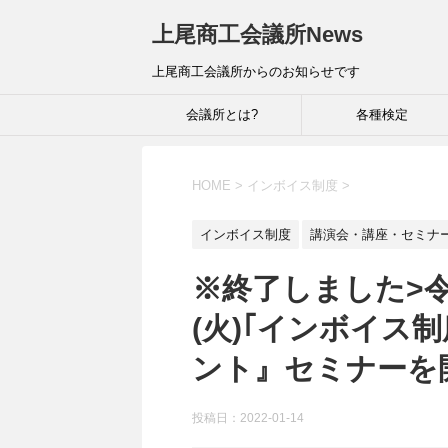
上尾商工会議所News
上尾商工会議所からのお知らせです
会議所とは?
各種検定
HOME
>
インボイス制度
>
インボイス制度
講演会・講座・セミナ
※終了しました>令和
(火)｢インボイス
ント』セミナーを
投稿日：
2022-01-14