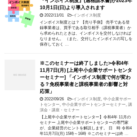
『インボイス制度』(適格請求書)が2023年
10月1日(日)より導入されます
2022/11/01
-
インボイス制度
インボイス制度とは？ 【売り手側】 売手である登
録事業者は、買手である取引相手（課税事業者）か
ら求められたときは、インボイスを交付しなければ
なりません。 （また、交付したインボイスの写しを
保存しておく …
※このセミナーは終了しました>令和4年
11月7日(月) [上尾中小企業サポートセンタ
ーセミナー] 「インボイス制度で何が変わ
る？免税事業者と課税事業者の影響と対
応策」
2022/09/26
-
インボイス制度
,
中小企業サポー
トセンター
,
中小企業サポートセンターセミナー
,
講
演会・講座・セミナー
【上尾中小企業サポートセンター】令和4年 11月の
セミナー 上尾中小企業サポートセンターの専門家
が、企業経営のヒントを解説します。 日 時 令和4
年11月7日(月) 15時～16時 ※このセミナーは終 …