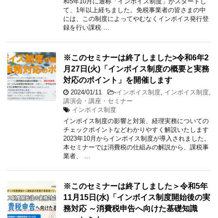
和5年10月に通称「インボイス制度」がスタートし
て、1年以上経ちました。免税事業者の皆さまの中
には、この制度によってやむなくインボイス発行登
録を行い課税 …
※このセミナーは終了しました>令和6年2
月27日(火)「インボイス制度の概要と実務
対応のポイント」を開催します
2024/01/11
-
インボイス制度
,
インボイス制度
,
講演会・講座・セミナー
インボイス制度
インボイス制度の影響と対策、経理実務についての
チェックポイントなどわかりやすく解説いたします
2023年10月からインボイス制度が導入されました。
本セミナーでは消費税の仕組みの解説から、課税事
業者、 …
※このセミナーは終了しました＞令和5年
11月15日(水)「インボイス制度開始後の実
務対応 ～消費税申告へ向けた基礎知識