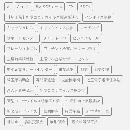
ゴ
AI
Airレジ
BM SOSモール
DX
SDGs
リ
ー
【埼玉県】新型コロナウイルス関連相談会
インボイス制度
キャッシュレス
キャッシュレス決済
コーチング
サポートセンター
チャットGPT
ビジネスモール
フレッシュあげお
ワクチン・検査パッケージ制度
上尾お得情報館
上尾中小企業サポートセンター
中小企業サポートセンター
事業承継
創業
創業支援
埼玉県補助金
専門家派遣
技能検定料
改正電子帳簿保存法
新入会員交流会
新型コロナウイルス感染症
新型コロナウイルス感染症対策
生産性向上支援訓練
相談所トピックス
知的財産
経営革新
経営革新計画
補助金
賀詞交歓会
雇用保険
電子帳簿保存法