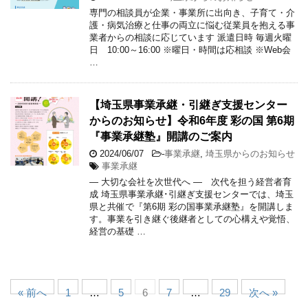
専門の相談員が企業・事業所に出向き、子育て・介
護・病気治療と仕事の両立に悩む従業員を抱える事
業者からの相談に応じています 派遣日時 毎週火曜
日 10:00～16:00 ※曜日・時間は応相談 ※Web会
…
【埼玉県事業承継・引継ぎ支援センター
からのお知らせ】令和6年度 彩の国 第6期
『事業承継塾』開講のご案内
2024/06/07
-
事業承継
,
埼玉県からのお知らせ
事業承継
― 大切な会社を次世代へ ― 次代を担う経営者育
成 埼玉県事業承継･引継ぎ支援センターでは、埼玉
県と共催で『第6期 彩の国事業承継塾』を開講しま
す。事業を引き継ぐ後継者としての心構えや覚悟、
経営の基礎 …
« 前へ
1
…
5
6
7
…
29
次へ »