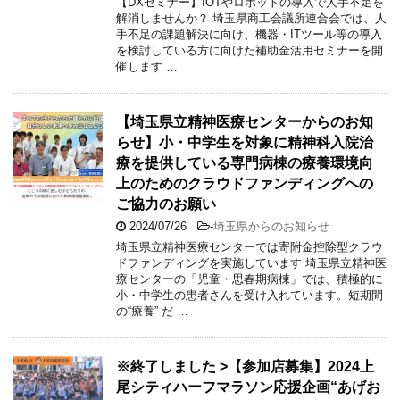
【DXセミナー】IOTやロボットの導入で人手不足を
解消しませんか？ 埼玉県商工会議所連合会では、人
手不足の課題解決に向け、機器・ITツール等の導入
を検討している方に向けた補助金活用セミナーを開
催します …
【埼玉県立精神医療センターからのお知
らせ】小・中学生を対象に精神科入院治
療を提供している専門病棟の療養環境向
上のためのクラウドファンディングへの
ご協力のお願い
2024/07/26
-
埼玉県からのお知らせ
埼玉県立精神医療センターでは寄附金控除型クラウ
ドファンディングを実施しています 埼玉県立精神医
療センターの「児童・思春期病棟」では、積極的に
小・中学生の患者さんを受け入れています。短期間
の“療養” だ …
※終了しました >【参加店募集】2024上
尾シティハーフマラソン応援企画“あげお