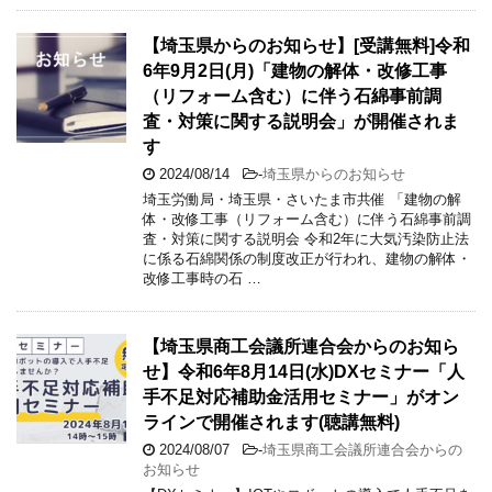
【埼玉県からのお知らせ】[受講無料]令和
6年9月2日(月)「建物の解体・改修工事
（リフォーム含む）に伴う石綿事前調
査・対策に関する説明会」が開催されま
す
2024/08/14
-
埼玉県からのお知らせ
埼玉労働局・埼玉県・さいたま市共催 「建物の解
体・改修工事（リフォーム含む）に伴う石綿事前調
査・対策に関する説明会 令和2年に大気汚染防止法
に係る石綿関係の制度改正が行われ、建物の解体・
改修工事時の石 …
【埼玉県商工会議所連合会からのお知ら
せ】令和6年8月14日(水)DXセミナー「人
手不足対応補助金活用セミナー」がオン
ラインで開催されます(聴講無料)
2024/08/07
-
埼玉県商工会議所連合会からの
お知らせ