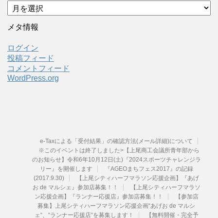
ア
ー
カ
メタ情報
イ
ブ
ログイン
投稿フィード
コメントフィード
WordPress.org
e-Taxによる「受付結果」の確認方法(メール詳細)について
※このイベントは終了しました>【上尾商工会議所青年部から
のお知らせ】令和6年10月12日(土)『2024スポーツチャレンジラ
リー』を開催します
『AGEOまちフェス2017』の記録
(2017.9.30)
【上尾シティハーフマラソン応援企画】『あげ
お de マルシェ』参加店募集！！
【上尾シティハーフマラソ
ン応援企画】『ランナー応援店』参加店募集！！
【参加店
募集】上尾シティハーフマラソン応援企画“あげお de マルシ
ェ“、“ランナー応援店“を募集します！
【無料開催・完全予