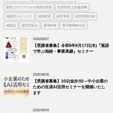
新型コロナウイルス感染症対策
生産性向上支援訓練
相談所トピックス
知的財産
経営革新
経営革新計画
補助金
賀詞交歓会
雇用保険
電子帳簿保存法
2026/08/07
【受講者募集】令和8年9月17日(木)『落語
で学ぶ相続・事業承継』セミナー
2026/08/05
【受講者募集】10/2(金)9:00～中小企業の
ための生成AI活用セミナーを開催いたし
ます
2026/08/03