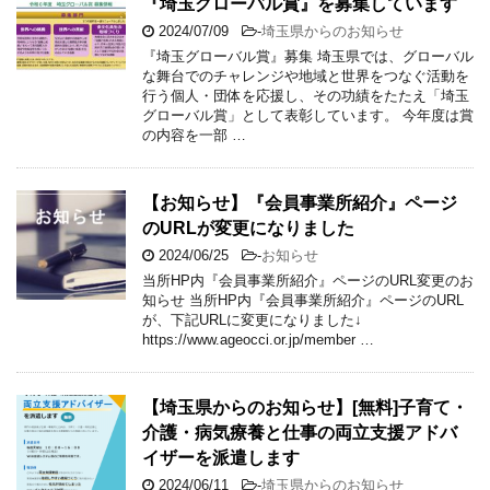
『埼玉グローバル賞』を募集しています
2024/07/09
-
埼玉県からのお知らせ
『埼玉グローバル賞』募集 埼玉県では、グローバル
な舞台でのチャレンジや地域と世界をつなぐ活動を
行う個人・団体を応援し、その功績をたたえ「埼玉
グローバル賞」として表彰しています。 今年度は賞
の内容を一部 …
【お知らせ】『会員事業所紹介』ページ
のURLが変更になりました
2024/06/25
-
お知らせ
当所HP内『会員事業所紹介』ページのURL変更のお
知らせ 当所HP内『会員事業所紹介』ページのURL
が、下記URLに変更になりました↓
https://www.ageocci.or.jp/member …
【埼玉県からのお知らせ】[無料]子育て・
介護・病気療養と仕事の両立支援アドバ
イザーを派遣します
2024/06/11
-
埼玉県からのお知らせ