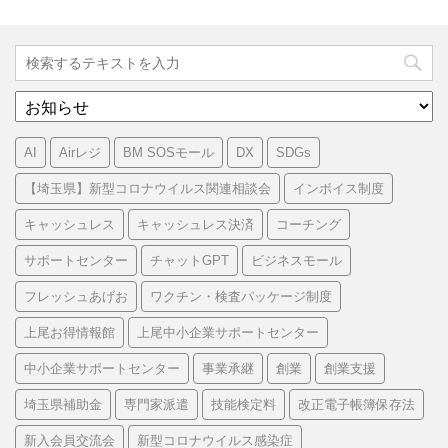
カ
テ
ゴ
AI
Airレジ
BM SOSモール
DX
SDGs
リ
ー
【埼玉県】新型コロナウイルス関連相談会
インボイス制度
キャッシュレス
キャッシュレス決済
コーチング
サポートセンター
チャットGPT
ビジネスモール
フレッシュあげお
ワクチン・検査パッケージ制度
上尾お得情報館
上尾中小企業サポートセンター
中小企業サポートセンター
事業承継
創業
創業支援
埼玉県補助金
専門家派遣
技能検定料
改正電子帳簿保存法
新入会員交流会
新型コロナウイルス感染症