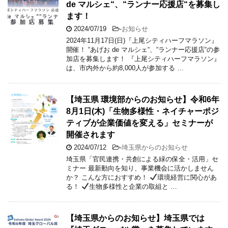
de マルシェ“、“ランナー応援店“を募集し
ます！
2024/07/19
-
お知らせ
2024年11月17日(日)『上尾シティハーフマラソン』
開催！ “あげお de マルシェ“、“ランナー応援店“の参
加店を募集します！ 『上尾シティハーフマラソン』
は、市内外から約8,000人が参加する …
【埼玉県 環境部からのお知らせ】令和6年
8月1日(木)「生物多様性・ネイチャーポジ
ティブが企業価値を変える」セミナーが
開催されます
2024/07/12
-
埼玉県からのお知らせ
埼玉県「官民連携・共創による緑の保全・活用」セ
ミナー 最新動向を知り、事業機会に活かしません
か？ こんな方におすすめ！
環境経営に関心があ
る！
生物多様性と企業の取組と …
【埼玉県からのお知らせ】埼玉県では