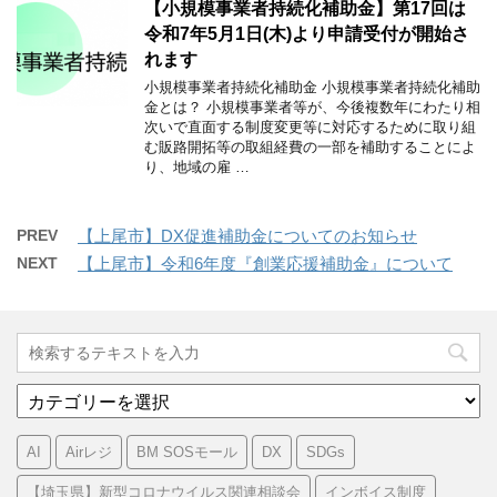
【小規模事業者持続化補助金】第17回は
令和7年5月1日(木)より申請受付が開始さ
れます
小規模事業者持続化補助金 小規模事業者持続化補助
金とは？ 小規模事業者等が、今後複数年にわたり相
次いで直面する制度変更等に対応するために取り組
む販路開拓等の取組経費の一部を補助することによ
り、地域の雇 …
PREV
【上尾市】DX促進補助金についてのお知らせ
NEXT
【上尾市】令和6年度『創業応援補助金』について
カ
テ
ゴ
AI
Airレジ
BM SOSモール
DX
SDGs
リ
ー
【埼玉県】新型コロナウイルス関連相談会
インボイス制度