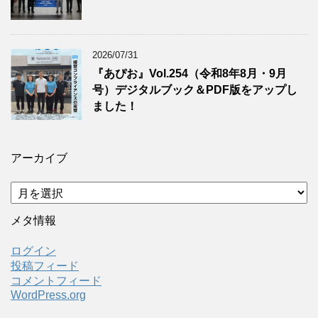
2026/07/31
『あぴお』Vol.254（令和8年8月・9月
号）デジタルブック＆PDF版をアップし
ました！
アーカイブ
ア
ー
カ
メタ情報
イ
ブ
ログイン
投稿フィード
コメントフィード
WordPress.org