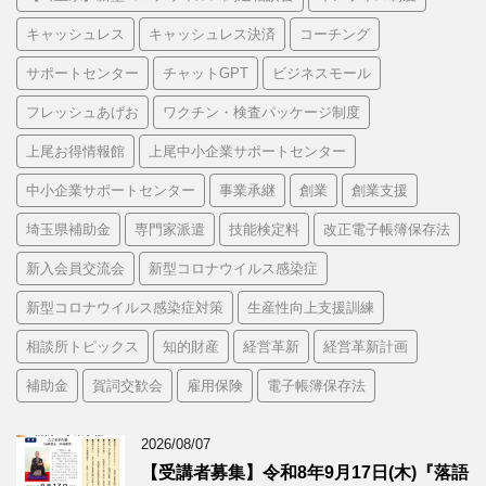
キャッシュレス
キャッシュレス決済
コーチング
サポートセンター
チャットGPT
ビジネスモール
フレッシュあげお
ワクチン・検査パッケージ制度
上尾お得情報館
上尾中小企業サポートセンター
中小企業サポートセンター
事業承継
創業
創業支援
埼玉県補助金
専門家派遣
技能検定料
改正電子帳簿保存法
新入会員交流会
新型コロナウイルス感染症
新型コロナウイルス感染症対策
生産性向上支援訓練
相談所トピックス
知的財産
経営革新
経営革新計画
補助金
賀詞交歓会
雇用保険
電子帳簿保存法
2026/08/07
【受講者募集】令和8年9月17日(木)『落語