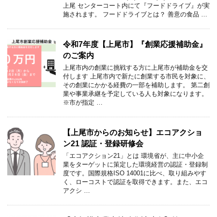
上尾 センターコート内にて『フードドライブ』が実
施されます。 フードドライブとは？ 善意の食品 …
令和7年度【上尾市】『創業応援補助金』
のご案内
上尾市内の創業に挑戦する方に上尾市が補助金を交
付します 上尾市内で新たに創業する市民を対象に、
その創業にかかる経費の一部を補助します。 第二創
業や事業承継を予定している人も対象になります。
※市が指定 …
【上尾市からのお知らせ】エコアクショ
ン21 認証・登録研修会
「エコアクション21」とは 環境省が、主に中小企
業をターゲットに策定した環境経営の認証・登録制
度です。国際規格ISO 14001に比べ、取り組みやす
く、ローコストで認証を取得できます。また、エコ
アクシ …