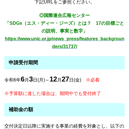
下記URLをご参照ください。
◎国際連合広報センター
「SDGs（エス・ディー・ジーズ）とは？ 17の目標ごと
の説明、事実と数字」
https://www.unic.or.jp/news_press/features_backgroun
ders/31737/
申請受付期間
6
3
12
27
令和6年
月
日(月)～
月
日(金)​
※必着
※予算額に達した場合は、期間中でも受付終了
補助金の額
交付決定日以降に実施する事業の経費を対象とし、以下の