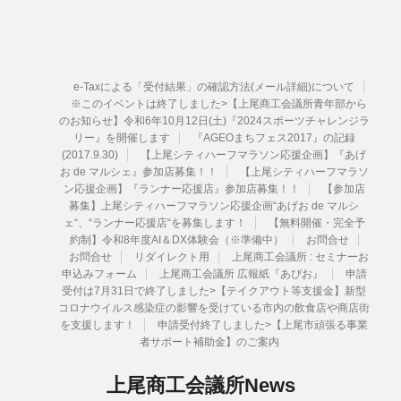
e-Taxによる「受付結果」の確認方法(メール詳細)について
※このイベントは終了しました>【上尾商工会議所青年部から
のお知らせ】令和6年10月12日(土)『2024スポーツチャレンジラ
リー』を開催します
『AGEOまちフェス2017』の記録
(2017.9.30)
【上尾シティハーフマラソン応援企画】『あげ
お de マルシェ』参加店募集！！
【上尾シティハーフマラソ
ン応援企画】『ランナー応援店』参加店募集！！
【参加店
募集】上尾シティハーフマラソン応援企画“あげお de マルシ
ェ“、“ランナー応援店“を募集します！
【無料開催・完全予
約制】令和8年度AI＆DX体験会（※準備中）
お問合せ
お問合せ
リダイレクト用
上尾商工会議所 : セミナーお
申込みフォーム
上尾商工会議所 広報紙『あぴお』
申請
受付は7月31日で終了しました>【テイクアウト等支援金】新型
コロナウイルス感染症の影響を受けている市内の飲食店や商店街
を支援します！
申請受付終了しました>【上尾市頑張る事業
者サポート補助金】のご案内
上尾商工会議所News