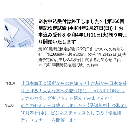
…
※お申込受付は終了しました>【第160回
簿記検定試験 (令和4年2月27日(日)) 】お
申込み受付を令和4年1月11日(火)朝９時よ
り開始いたします
第160回簿記検定試験 [2/27(日)] についてのお知ら
せ 『第160回簿記検定試験』(令和4年2月27日(日)実
施予定)のお申し込み受付に関するお知らせです。
※『第160回簿記検定試験』のお申 …
PREV
【日本商工会議所からのお知らせ】地域から日本を盛
り上げる！大切な方への贈り物に『feel NIPPONオリ
ジナルカタログギフト』を選んでみませんか？
NEXT
※このセミナーは終了しました>【受講無料】令和6年
10月23日(水)「ビジネスチャンスとしての『環境経
営』セミナー」を開催します