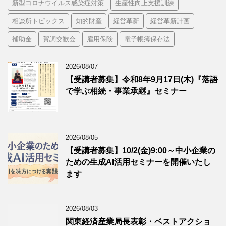
新型コロナウイルス感染症対策
生産性向上支援訓練
相談所トピックス
知的財産
経営革新
経営革新計画
補助金
賀詞交歓会
雇用保険
電子帳簿保存法
2026/08/07
【受講者募集】令和8年9月17日(木)『落語
で学ぶ相続・事業承継』セミナー
2026/08/05
【受講者募集】10/2(金)9:00～中小企業の
ための生成AI活用セミナーを開催いたし
ます
2026/08/03
関東経済産業局長表彰・ベストアクショ