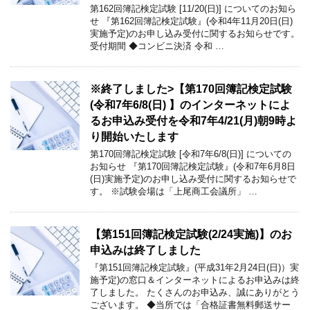
第162回簿記検定試験 [11/20(日)] についてのお知ら
せ 『第162回簿記検定試験』(令和4年11月20日(日)
実施予定)のお申し込み受付に関するお知らせです。
受付期間 ◆コンビニ決済 令和 …
※終了しました>【第170回簿記検定試験
(令和7年6/8(日) 】のインターネットによ
るお申込み受付を令和7年4/21(月)朝9時よ
り開始いたします
第170回簿記検定試験 [令和7年6/8(日)] についての
お知らせ 『第170回簿記検定試験』(令和7年6月8日
(日)実施予定)のお申し込み受付に関するお知らせで
す。 ※試験会場は「上尾商工会議所」 …
【第151回簿記検定試験(2/24実施)】のお
申込みは終了しました
『第151回簿記検定試験』(平成31年2月24日(日)）実
施予定)の窓口＆インターネットによるお申込みは終
了しました。 たくさんのお申込み、誠にありがとう
ございます。 ◆当所では「合格証書無料郵送サー