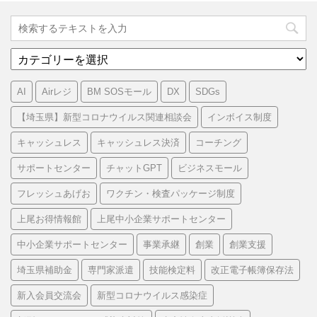
カ
テ
ゴ
AI
Airレジ
BM SOSモール
DX
SDGs
リ
ー
【埼玉県】新型コロナウイルス関連相談会
インボイス制度
キャッシュレス
キャッシュレス決済
コーチング
サポートセンター
チャットGPT
ビジネスモール
フレッシュあげお
ワクチン・検査パッケージ制度
上尾お得情報館
上尾中小企業サポートセンター
中小企業サポートセンター
事業承継
創業
創業支援
埼玉県補助金
専門家派遣
技能検定料
改正電子帳簿保存法
新入会員交流会
新型コロナウイルス感染症