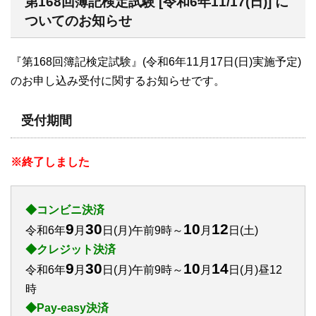
第168回簿記検定試験 [令和6年11/17(日)] に
ついてのお知らせ
『第168回簿記検定試験』(令和6年11月17日(日)実施予定)
のお申し込み受付に関するお知らせです。
受付期間
※終了しました
◆コンビニ決済
9
30
10
12
令和6年
月
日(月)午前9時～
月
日(土)
◆クレジット決済
9
30
10
14
令和6年
月
日(月)午前9時～
月
日(月)昼12
時
◆Pay-easy決済