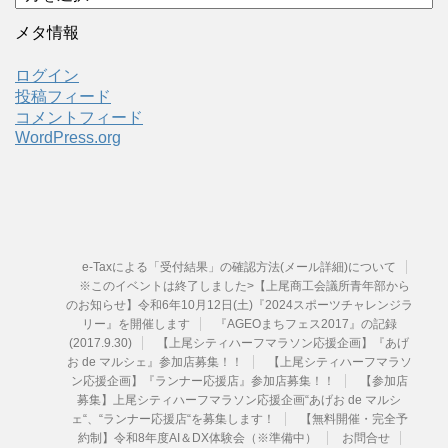
ー
カ
メタ情報
イ
ブ
ログイン
投稿フィード
コメントフィード
WordPress.org
e-Taxによる「受付結果」の確認方法(メール詳細)について
※このイベントは終了しました>【上尾商工会議所青年部から
のお知らせ】令和6年10月12日(土)『2024スポーツチャレンジラ
リー』を開催します
『AGEOまちフェス2017』の記録
(2017.9.30)
【上尾シティハーフマラソン応援企画】『あげ
お de マルシェ』参加店募集！！
【上尾シティハーフマラソ
ン応援企画】『ランナー応援店』参加店募集！！
【参加店
募集】上尾シティハーフマラソン応援企画“あげお de マルシ
ェ“、“ランナー応援店“を募集します！
【無料開催・完全予
約制】令和8年度AI＆DX体験会（※準備中）
お問合せ