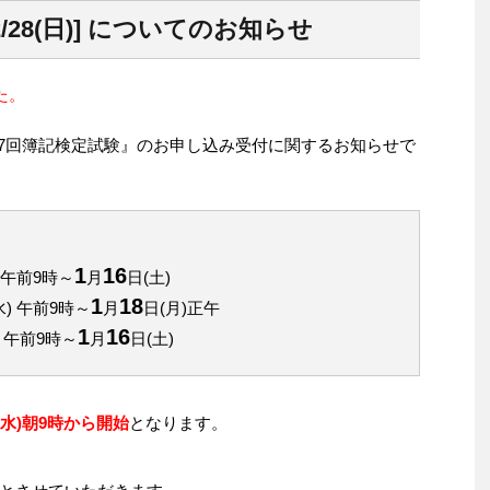
/28(日)] についてのお知らせ
た。
第157回簿記検定試験』のお申し込み受付に関するお知らせで
1
16
) 午前9時～
月
日(土)
1
18
水) 午前9時～
月
日(月)正午
1
16
) 午前9時～
月
日(土)
日(水)朝9時から開始
となります。