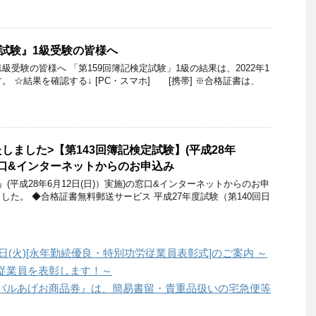
定試験』1級受験の皆様へ
 1級受験の皆様へ 「第159回簿記検定試験」1級の結果は、2022年1
。 ☆結果を確認する↓ [PC・スマホ] [携帯] ※合格証書は、
しました>【第143回簿記検定試験】(平成28年
 窓口&インターネットからのお申込み
』(平成28年6月12日(日)）実施)の窓口&インターネットからのお申
した。 ◆合格証書無料郵送サービス 平成27年度試験（第140回日
日(火)[永年勤続優良・特別功労従業員表彰式]のご案内 ～
従業員を表彰します！～
バルあげお商品券』は、簡易書留・貴重品扱いの宅急便等