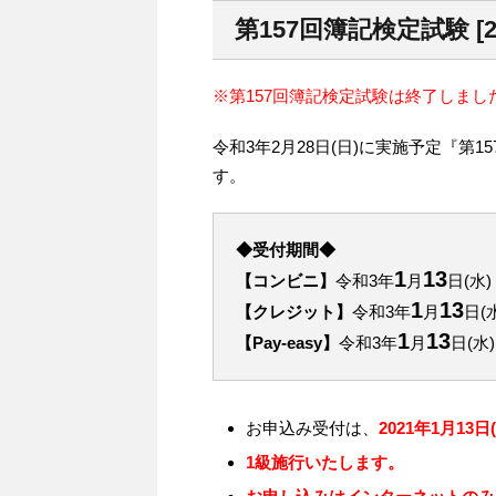
第157回簿記検定試験 [2
※第157回簿記検定試験は終了しまし
令和3年2月28日(日)に実施予定『
す。
◆受付期間◆
1
13
【コンビニ】
令和3年
月
日(水
1
13
【クレジット】
令和3年
月
日(
1
13
【Pay-easy】
令和3年
月
日(水
お申込み受付は、
2021年1月13
1級施行いたします。