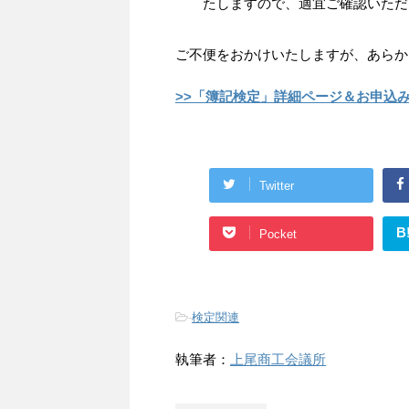
たしますので、適宜ご確認いただ
ご不便をおかけいたしますが、あらか
>>「簿記検定」詳細ページ＆お申込
Twitter
B
Pocket
-
検定関連
執筆者：
上尾商工会議所