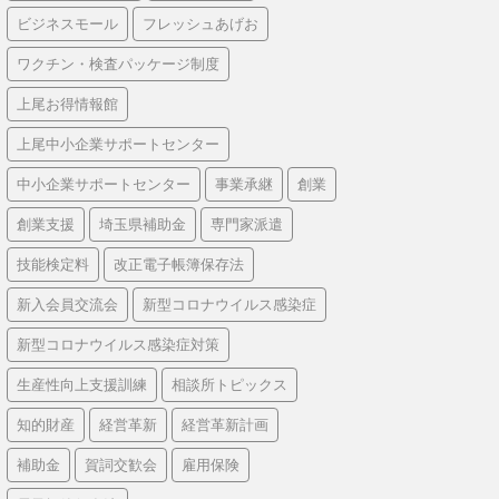
ビジネスモール
フレッシュあげお
ワクチン・検査パッケージ制度
上尾お得情報館
上尾中小企業サポートセンター
中小企業サポートセンター
事業承継
創業
創業支援
埼玉県補助金
専門家派遣
技能検定料
改正電子帳簿保存法
新入会員交流会
新型コロナウイルス感染症
新型コロナウイルス感染症対策
生産性向上支援訓練
相談所トピックス
知的財産
経営革新
経営革新計画
補助金
賀詞交歓会
雇用保険