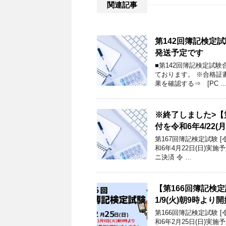
関連記事
第142回簿記検定試
発送予定です
■第142回簿記検定試
ております。 ※合格証書
果を確認する⇒ [PC 
※終了しました>【第
付を令和6年4/22
第167回簿記検定試験 [
和6年4月22日(日)実
ニ決済 令 …
【第166回簿記検定試
1/9(火)朝9時よ
第166回簿記検定試験 [
和6年2月25日(日)実