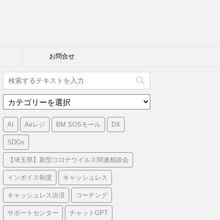
お問合せ
カ
テ
ゴ
AI
Airレジ
BM SOSモール
DX
リ
ー
SDGs
【埼玉県】新型コロナウイルス関連相談会
インボイス制度
キャッシュレス
キャッシュレス決済
コーチング
サポートセンター
チャットGPT