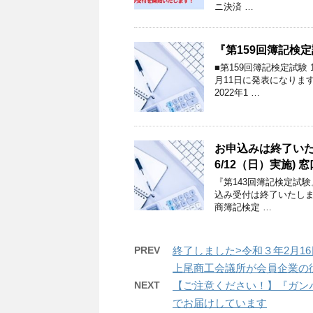
ニ決済 …
『第159回簿記検
■第159回簿記検定試験
月11日に発表になります
2022年1 …
お申込みは終了いた
6/12（日）実施)
『第143回簿記検定試験
込み受付は終了いたしま
商簿記検定 …
PREV
終了しました>令和３年2月16
上尾商工会議所が会員企業の
NEXT
【ご注意ください！】『ガン
でお届けしています