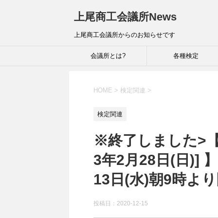
上尾商工会議所News
上尾商工会議所からのお知らせです
会議所とは?
各種検定
HOME
>
検定関連
>
検定関連
※終了しました>【
3年2月28日(日)
13日(水)朝9時
投稿日：
2020-12-15