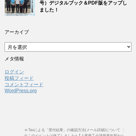
号）デジタルブック＆PDF版をアップし
ました！
アーカイブ
ア
ー
カ
メタ情報
イ
ブ
ログイン
投稿フィード
コメントフィード
WordPress.org
e-Taxによる「受付結果」の確認方法(メール詳細)について
※このイベントは終了しました>【上尾商工会議所青年部から