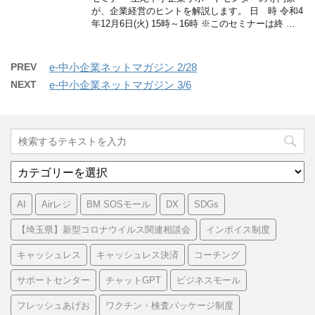
が、企業経営のヒントを解説します。 日 時 令和4
年12月6日(火) 15時～16時 ※このセミナーは終 …
PREV
e-中小企業ネットマガジン 2/28
NEXT
e-中小企業ネットマガジン 3/6
カ
テ
ゴ
AI
Airレジ
BM SOSモール
DX
SDGs
リ
ー
【埼玉県】新型コロナウイルス関連相談会
インボイス制度
キャッシュレス
キャッシュレス決済
コーチング
サポートセンター
チャットGPT
ビジネスモール
フレッシュあげお
ワクチン・検査パッケージ制度