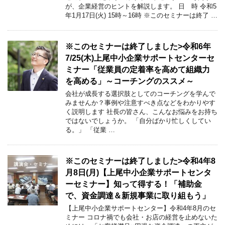
が、企業経営のヒントを解説します。 日 時 令和5
年1月17日(火) 15時～16時 ※このセミナーは終了 …
※このセミナーは終了しました>令和6年
7/25(木)上尾中小企業サポートセンターセ
ミナー「従業員の定着率を高めて組織力
を高める」～コーチングのススメ～
会社が成長する選択肢としてのコーチングを学んで
みませんか？事例や注意すべき点などをわかりやす
く説明します 社長の皆さん、こんなお悩みをお持ち
ではないでしょうか。 「自分ばかり忙しくしてい
る。」 「従業 …
※このセミナーは終了しました>令和4年8
月8日(月)【上尾中小企業サポートセンタ
ーセミナー】知って得する！「補助金
で、資金調達＆新規事業に取り組もう」
【上尾中小企業サポートセンター】令和4年8月のセ
ミナー コロナ禍でも会社・お店の経営を止めないた