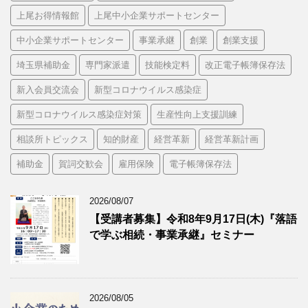
上尾お得情報館
上尾中小企業サポートセンター
中小企業サポートセンター
事業承継
創業
創業支援
埼玉県補助金
専門家派遣
技能検定料
改正電子帳簿保存法
新入会員交流会
新型コロナウイルス感染症
新型コロナウイルス感染症対策
生産性向上支援訓練
相談所トピックス
知的財産
経営革新
経営革新計画
補助金
賀詞交歓会
雇用保険
電子帳簿保存法
2026/08/07
【受講者募集】令和8年9月17日(木)『落語
で学ぶ相続・事業承継』セミナー
2026/08/05