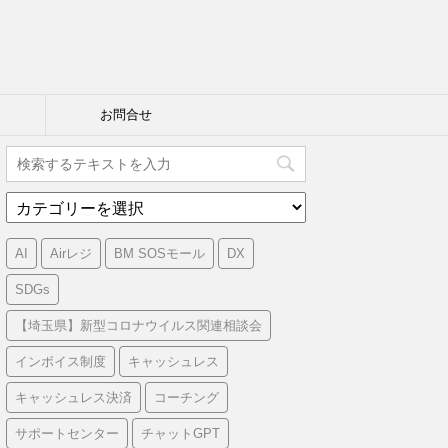
お問合せ
カ
テ
ゴ
AI
Airレジ
BM SOSモール
DX
リ
ー
SDGs
【埼玉県】新型コロナウイルス関連相談会
インボイス制度
キャッシュレス
キャッシュレス決済
コーチング
サポートセンター
チャットGPT