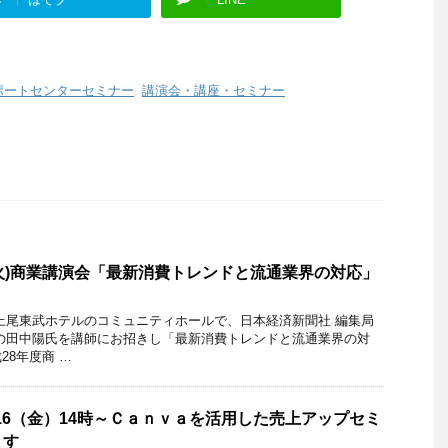
ポートセンターセミナー
,
講演会・講座・セミナー
日(火)商業講演会「最新消費トレンドと流通業界の対応」
)、上尾東武ホテルのコミュニティホールで、日本経済新聞社 編集局
の田中陽氏を講師にお招きし「最新消費トレンドと流通業界の対
28年度商 …
/16（金）14時～Ｃａｎｖａを活用した売上アップセミ
ます