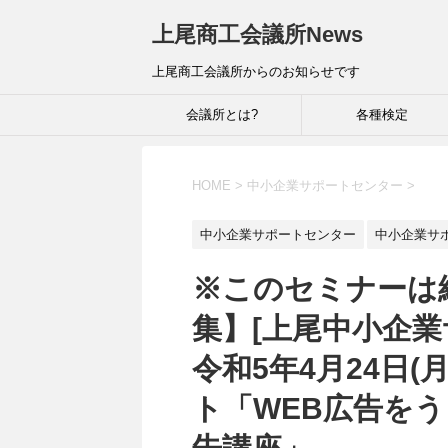
上尾商工会議所News
上尾商工会議所からのお知らせです
会議所とは?
各種検定
HOME
>
中小企業サポートセンター
>
中小企業サポートセンター
中小企業サ
※このセミナーは
集】[上尾中小企
令和5年4月24日
ト「WEB広告を