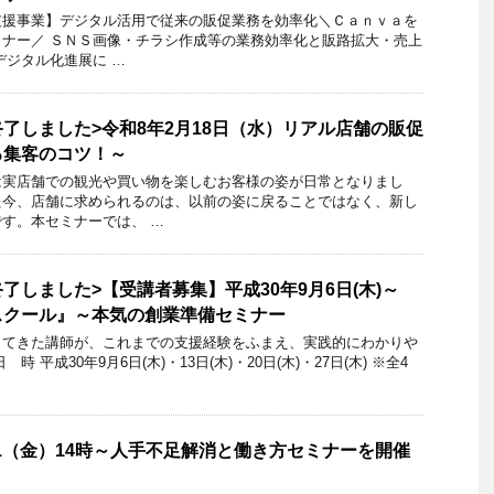
支援事業】デジタル活用で従来の販促業務を効率化＼Ｃａｎｖａを
ナー／ ＳＮＳ画像・チラシ作成等の業務効率化と販路拡大・売上
デジタル化進展に …
了しました>令和8年2月18日（水）リアル店舗の販促
る集客のコツ！～
は実店舗での観光や買い物を楽しむお客様の姿が日常となりまし
た今、店舗に求められるのは、以前の姿に戻ることではなく、新し
す。本セミナーでは、 …
了しました>【受講者募集】平成30年9月6日(木)～
スクール』～本気の創業準備セミナー
してきた講師が、これまでの支援経験をふまえ、実践的にわかりや
 平成30年9月6日(木)・13日(木)・20日(木)・27日(木) ※全4
11（金）14時～人手不足解消と働き方セミナーを開催