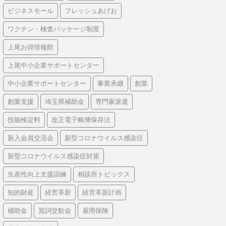
ビジネスモール
フレッシュあげお
ワクチン・検査パッケージ制度
上尾お得情報館
上尾中小企業サポートセンター
中小企業サポートセンター
事業承継
創業
創業支援
埼玉県補助金
専門家派遣
技能検定料
改正電子帳簿保存法
新入会員交流会
新型コロナウイルス感染症
新型コロナウイルス感染症対策
生産性向上支援訓練
相談所トピックス
知的財産
経営革新
経営革新計画
補助金
賀詞交歓会
雇用保険