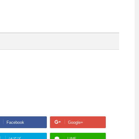
Facebook
Google+
!
はてブ
LINE