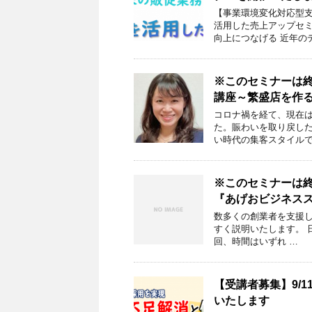
【事業環境変化対応型
活用した売上アップセミ
向上につなげる 近年の
※このセミナーは終
講座～繁盛店を作
コロナ禍を経て、現在
た。賑わいを取り戻し
い時代の集客スタイルで
※このセミナーは終
『あげおビジネス
数多くの創業者を支援
すく説明いたします。 日 時
回、時間はいずれ …
【受講者募集】9/
いたします