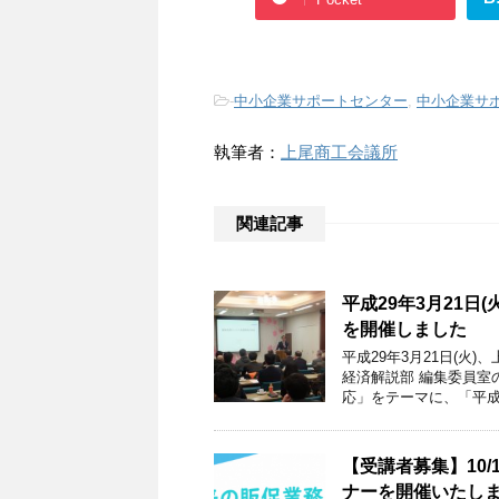
-
中小企業サポートセンター
,
中小企業サ
執筆者：
上尾商工会議所
関連記事
平成29年3月21
を開催しました
平成29年3月21日(火
経済解説部 編集委員室
応」をテーマに、「平成
【受講者募集】10
ナーを開催いたし