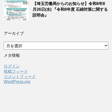
【埼玉労働局からのお知らせ】令和8年8
月26日(水) 『令和8年度 石綿対策に関する
説明会』
アーカイブ
ア
ー
カ
メタ情報
イ
ブ
ログイン
投稿フィード
コメントフィード
WordPress.org