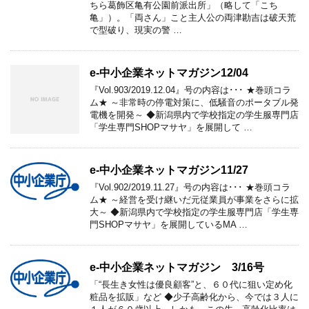
ちら葛飾区亀有公園前派出所」（略して「こち
亀」）。「両さん」こと主人公の両津勘吉は破天荒
で型破り、現実の警 …
e-中小企業ネットマガジン12/04
『Vol.903/2019.12.04』号の内容は･･･ ★巻頭コラ
ム★ ～非常時の停電対策に、低騒音のポータブル発
電機を開発～ ◆新潟県内で学校指定の学生服専門店
「学生専門SHOPマサヤ」を展開して …
e-中小企業ネットマガジン11/27
『Vol.902/2019.11.27』号の内容は･･･ ★巻頭コラ
ム★ ～経営を受け継いだ元従業員が事業をさらに拡
大～ ◆新潟県内で学校指定の学生服専門店「学生専
門SHOPマサヤ」を展開しているMA …
e-中小企業ネットマガジン 3/16号
「“長生き女性は優良顧客”と、６０代に狙い定め化
粧品を拡販」など ◆少子高齢化から、今では３人に