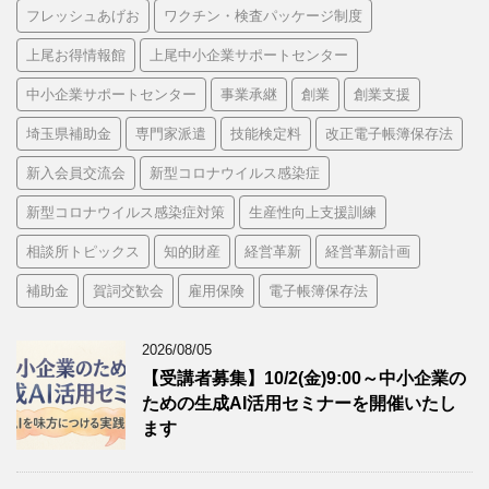
フレッシュあげお
ワクチン・検査パッケージ制度
上尾お得情報館
上尾中小企業サポートセンター
中小企業サポートセンター
事業承継
創業
創業支援
埼玉県補助金
専門家派遣
技能検定料
改正電子帳簿保存法
新入会員交流会
新型コロナウイルス感染症
新型コロナウイルス感染症対策
生産性向上支援訓練
相談所トピックス
知的財産
経営革新
経営革新計画
補助金
賀詞交歓会
雇用保険
電子帳簿保存法
2026/08/05
【受講者募集】10/2(金)9:00～中小企業の
ための生成AI活用セミナーを開催いたし
ます