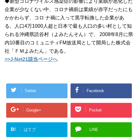
◆新型コロナウイルス感染症の影響により業績が悪化した
企業が少なくない中、コロナ禍前は業績が赤字だったにも
かかわらず、コロ ナ禍に入って黒字転換した企業があ
る。人口4万1000人超と日本で最も人口の多い村として知
られる沖縄県読谷村（よみたんそん）で、 2008年8月に県
内10番目のコミュニティFM放送局として開局した株式会
社「ＦＭよみたん」である。
>>J-Net21該当ページへ
Twitter
Facebook
Google+
Pocket
B!
はてブ
LINE