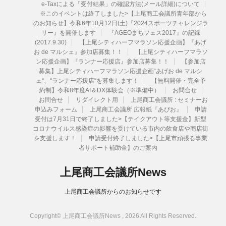
e-Taxによる「受付結果」の確認方法(メール詳細)について
※このイベントは終了しました>【上尾商工会議所青年部から
のお知らせ】令和6年10月12日(土)『2024スポーツチャレンジラ
リー』を開催します
『AGEOまちフェス2017』の記録
(2017.9.30)
【上尾シティハーフマラソン応援企画】『あげ
お de マルシェ』参加店募集！！
【上尾シティハーフマラソ
ン応援企画】『ランナー応援店』参加店募集！！
【参加店
募集】上尾シティハーフマラソン応援企画“あげお de マルシ
ェ“、“ランナー応援店“を募集します！
【無料開催・完全予
約制】令和8年度AI＆DX体験会（※準備中）
お問合せ
お問合せ
リダイレクト用
上尾商工会議所 : セミナーお
申込みフォーム
上尾商工会議所 広報紙『あぴお』
申請
受付は7月31日で終了しました>【テイクアウト等支援金】新型
コロナウイルス感染症の影響を受けている市内の飲食店や商店街
を支援します！
申請受付終了しました>【上尾市頑張る事業
者サポート補助金】のご案内
上尾商工会議所News
上尾商工会議所からのお知らせです
Copyright© 上尾商工会議所News , 2026 All Rights Reserved.