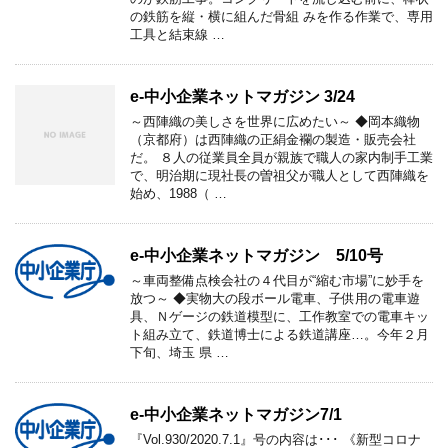
の鉄筋を縦・横に組んだ骨組 みを作る作業で、専用
工具と結束線 …
e-中小企業ネットマガジン 3/24
～西陣織の美しさを世界に広めたい～ ◆岡本織物
（京都府）は西陣織の正絹金襴の製造・販売会社
だ。 ８人の従業員全員が親族で職人の家内制手工業
で、明治期に現社長の曽祖父が職人として西陣織を
始め、1988（ …
e-中小企業ネットマガジン 5/10号
～車両整備点検会社の４代目が“縮む市場”に妙手を
放つ～ ◆実物大の段ボール電車、子供用の電車遊
具、Ｎゲージの鉄道模型に、工作教室での電車キッ
ト組み立て、鉄道博士による鉄道講座…。今年２月
下旬、埼玉 県 …
e-中小企業ネットマガジン7/1
『Vol.930/2020.7.1』号の内容は･･･ 《新型コロナ