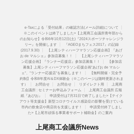
e-Taxによる「受付結果」の確認方法(メール詳細)について
※このイベントは終了しました>【上尾商工会議所青年部から
のお知らせ】令和6年10月12日(土)『2024スポーツチャレンジラ
リー』を開催します
『AGEOまちフェス2017』の記録
(2017.9.30)
【上尾シティハーフマラソン応援企画】『あげ
お de マルシェ』参加店募集！！
【上尾シティハーフマラソ
ン応援企画】『ランナー応援店』参加店募集！！
【参加店
募集】上尾シティハーフマラソン応援企画“あげお de マルシ
ェ“、“ランナー応援店“を募集します！
【無料開催・完全予
約制】令和8年度AI＆DX体験会（※このページは随時更新されま
す）
お問合せ
お問合せ
リダイレクト用
上尾商
工会議所 : セミナーお申込みフォーム
上尾商工会議所 広報
紙『あぴお』
申請受付は7月31日で終了しました>【テイク
アウト等支援金】新型コロナウイルス感染症の影響を受けている
市内の飲食店や商店街を支援します！
申請受付終了しまし
た>【上尾市頑張る事業者サポート補助金】のご案内
上尾商工会議所News