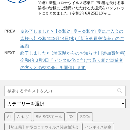
関連》新型コロナウイルス感染症で影響を受ける事
業者の皆様にご活用いただける支援策をパンフレッ
トにまとめました（令和2年6月25日18時 …
PREV
※終了しました>【令和2年度～令和4年度にご入会の
皆様へ】令和4年9月14日(水)「新入会員交流会」のご
案内
NEXT
終了しました>【埼玉県からのお知らせ】[参加費無料]
令和4年9月9日「デジタル化に向けて取り組む事業者
の方々との交流会」を開催します
カ
テ
ゴ
AI
Airレジ
BM SOSモール
DX
SDGs
リ
ー
【埼玉県】新型コロナウイルス関連相談会
インボイス制度