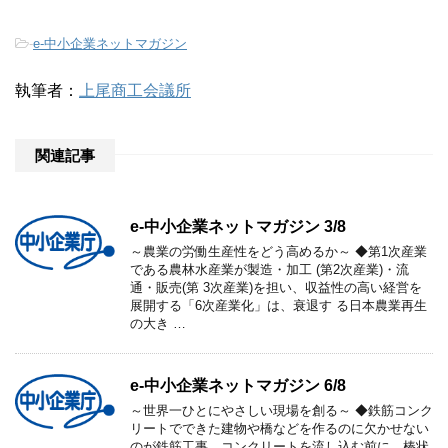
-
e-中小企業ネットマガジン
執筆者：
上尾商工会議所
関連記事
e-中小企業ネットマガジン 3/8
～農業の労働生産性をどう高めるか～ ◆第1次産業
である農林水産業が製造・加工 (第2次産業)・流
通・販売(第 3次産業)を担い、収益性の高い経営を
展開する「6次産業化」は、衰退す る日本農業再生
の大き …
e-中小企業ネットマガジン 6/8
～世界一ひとにやさしい現場を創る～ ◆鉄筋コンク
リートでできた建物や橋などを作るのに欠かせない
のが鉄筋工事。コンクリートを流し込む前に、棒状