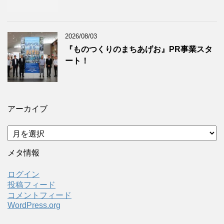
2026/08/03
『ものつくりのまちあげお』PR事業スタ
ート！
アーカイブ
ア
ー
カ
メタ情報
イ
ブ
ログイン
投稿フィード
コメントフィード
WordPress.org