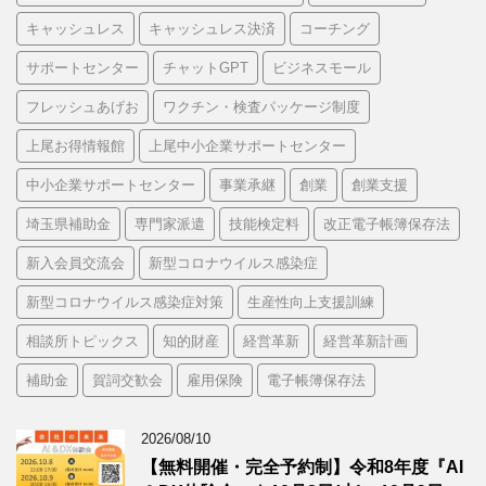
キャッシュレス
キャッシュレス決済
コーチング
サポートセンター
チャットGPT
ビジネスモール
フレッシュあげお
ワクチン・検査パッケージ制度
上尾お得情報館
上尾中小企業サポートセンター
中小企業サポートセンター
事業承継
創業
創業支援
埼玉県補助金
専門家派遣
技能検定料
改正電子帳簿保存法
新入会員交流会
新型コロナウイルス感染症
新型コロナウイルス感染症対策
生産性向上支援訓練
相談所トピックス
知的財産
経営革新
経営革新計画
補助金
賀詞交歓会
雇用保険
電子帳簿保存法
2026/08/10
【無料開催・完全予約制】令和8年度『AI