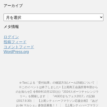
アーカイブ
ア
ー
カ
メタ情報
イ
ブ
ログイン
投稿フィード
コメントフィード
WordPress.org
e-Taxによる「受付結果」の確認方法(メール詳細)について
※このイベントは終了しました>【上尾商工会議所青年部から
のお知らせ】令和6年10月12日(土)『2024スポーツチャレンジラ
リー』を開催します
『AGEOまちフェス2017』の記録
(2017.9.30)
【上尾シティハーフマラソン応援企画】『あげ
お de マルシェ』参加店募集！！
【上尾シティハーフマラソ