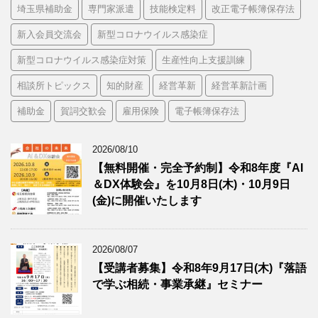
埼玉県補助金
専門家派遣
技能検定料
改正電子帳簿保存法
新入会員交流会
新型コロナウイルス感染症
新型コロナウイルス感染症対策
生産性向上支援訓練
相談所トピックス
知的財産
経営革新
経営革新計画
補助金
賀詞交歓会
雇用保険
電子帳簿保存法
2026/08/10
【無料開催・完全予約制】令和8年度『AI
＆DX体験会』を10月8日(木)・10月9日
(金)に開催いたします
2026/08/07
【受講者募集】令和8年9月17日(木)『落語
で学ぶ相続・事業承継』セミナー