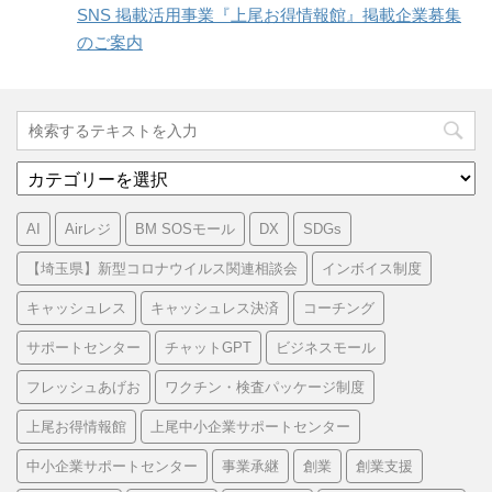
SNS 掲載活用事業『上尾お得情報館』掲載企業募集
のご案内
カ
テ
ゴ
AI
Airレジ
BM SOSモール
DX
SDGs
リ
ー
【埼玉県】新型コロナウイルス関連相談会
インボイス制度
キャッシュレス
キャッシュレス決済
コーチング
サポートセンター
チャットGPT
ビジネスモール
フレッシュあげお
ワクチン・検査パッケージ制度
上尾お得情報館
上尾中小企業サポートセンター
中小企業サポートセンター
事業承継
創業
創業支援