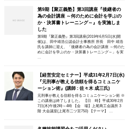
第9期【聚正義塾】第3回講座『後継者の
為の会計講座 ～何のために会計を学ぶの
か・決算書トレーニング～』を実施しま
した
第9期『聚正義塾』第3回講座(2019年6月5日(水)開
催)は、田中靖浩公認会計士事務所 所長 田中 靖浩
氏を講師に迎え、「後継者の為の会計講座 ～何のた
めに会計を学ぶのか・決算書トレーニング～」を実
…
【経営安定セミナー】平成31年2月7日(水)
『元刑事が教える信頼を得るコミュニケ
ーション術』(講師 : 佐々木 成三氏)
元刑事が教える信頼を得るコミュニケーション術 ※
この講座は終了しました。 【日 時】平成30年2月
7日(木)午後2時～4時 【会 場】上尾商工会議所 3
階 大会議室(上尾市二ツ宮750) 【テーマ】 …
各種技能講習会をご活用ください