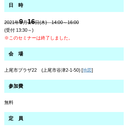
日 時
9
16
2021年
月
日(木) 14:00～16:00
(受付 13:30～)
※このセミナーは終了しました。
会 場
上尾市プラザ22 (上尾市谷津2-1-50) [
地図
]
参加費
無料
定 員