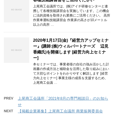
上尾商工会議所では、(株)アイチ研修センターと連
携して各種技能講習会を実施しています。この機会
に法的資格を取得され業務にご活用ください。 高所
作業車運転技能講習会 作業床の高さが10メートル
以上の高所 …
2020年1月17日(金)『経営力アップセミナ
ー』(講師:(株)ウィルパートナーズ 辺見
香織氏)を開催します [経営力向上セミナ
ー]
本セミナーでは、事業者様の自社の強み活かした計
画書の作成方法と補助金を活用した取り組みにおい
て大切なポイントをわかりやすく解説します [経営
力向上セミナー] 事業主様の成長を支援するため、
上尾商工会議 …
PREV
上尾商工会議所「2021年8月の専門相談日」のお知ら
せ
NEXT
【掲載企業募集】上尾商工会議所 商業振興委員会