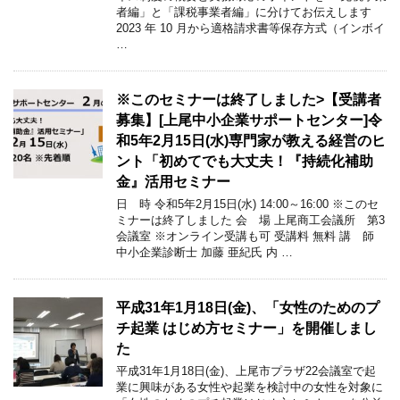
者編」と「課税事業者編」に分けてお伝えします
2023 年 10 月から適格請求書等保存方式（インボイ
…
※このセミナーは終了しました>【受講者
募集】[上尾中小企業サポートセンター]令
和5年2月15日(水)専門家が教える経営のヒ
ント「初めてでも大丈夫！『持続化補助
金』活用セミナー
日 時 令和5年2月15日(水) 14:00～16:00 ※このセ
ミナーは終了しました 会 場 上尾商工会議所 第3
会議室 ※オンライン受講も可 受講料 無料 講 師
中小企業診断士 加藤 亜紀氏 内 …
平成31年1月18日(金)、「女性のためのプ
チ起業 はじめ方セミナー」を開催しまし
た
平成31年1月18日(金)、上尾市プラザ22会議室で起
業に興味がある女性や起業を検討中の女性を対象に