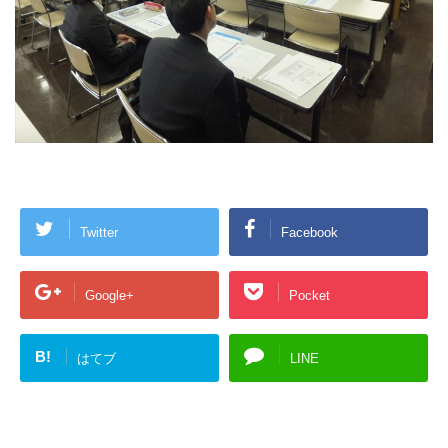
Twitter
Facebook
Google+
Pocket
B!
はてブ
LINE