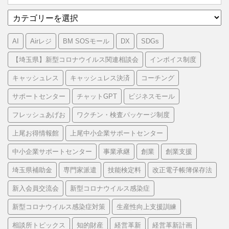
カ
テ
ゴ
AI
Airレジ
BM SOSモール
DX
SDGs
リ
ー
【埼玉県】新型コロナウイルス関連相談会
インボイス制度
キャッシュレス
キャッシュレス決済
コーチング
サポートセンター
チャットGPT
ビジネスモール
フレッシュあげお
ワクチン・検査パッケージ制度
上尾お得情報館
上尾中小企業サポートセンター
中小企業サポートセンター
事業承継
創業
創業支援
埼玉県補助金
専門家派遣
技能検定料
改正電子帳簿保存法
新入会員交流会
新型コロナウイルス感染症
新型コロナウイルス感染症対策
生産性向上支援訓練
相談所トピックス
知的財産
経営革新
経営革新計画