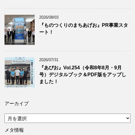
2026/08/03
『ものつくりのまちあげお』PR事業スタ
ート！
2026/07/31
『あぴお』Vol.254（令和8年8月・9月
号）デジタルブック＆PDF版をアップし
ました！
アーカイブ
ア
ー
カ
メタ情報