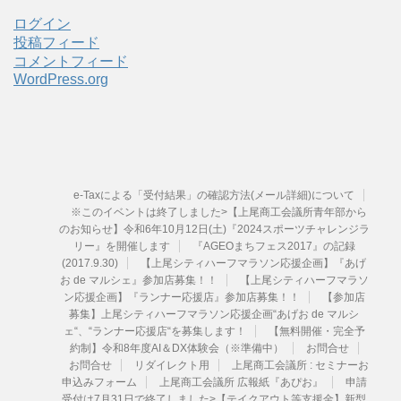
イ
ブ
ログイン
投稿フィード
コメントフィード
WordPress.org
e-Taxによる「受付結果」の確認方法(メール詳細)について
※このイベントは終了しました>【上尾商工会議所青年部から
のお知らせ】令和6年10月12日(土)『2024スポーツチャレンジラ
リー』を開催します
『AGEOまちフェス2017』の記録
(2017.9.30)
【上尾シティハーフマラソン応援企画】『あげ
お de マルシェ』参加店募集！！
【上尾シティハーフマラソ
ン応援企画】『ランナー応援店』参加店募集！！
【参加店
募集】上尾シティハーフマラソン応援企画“あげお de マルシ
ェ“、“ランナー応援店“を募集します！
【無料開催・完全予
約制】令和8年度AI＆DX体験会（※準備中）
お問合せ
お問合せ
リダイレクト用
上尾商工会議所 : セミナーお
申込みフォーム
上尾商工会議所 広報紙『あぴお』
申請
受付は7月31日で終了しました>【テイクアウト等支援金】新型