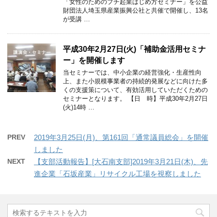
「女性のためのプチ起業はじめ方セミナー」を公益
財団法人埼玉県産業振興公社と共催で開催し、13名
が受講 …
平成30年2月27日(火)「補助金活用セミナ
ー」を開催します
当セミナーでは、中小企業の経営強化・生産性向
上、また小規模事業者の持続的発展などに向けた多
くの支援策について、有効活用していただくための
セミナーとなります。 【日 時】平成30年2月27日
(火)14時 …
PREV
2019年3月25日(月)、第161回「通常議員総会」を開催
しました
NEXT
【支部活動報告】[大石南支部]2019年3月21日(木)、先
進企業「石坂産業」リサイクル工場を視察しました