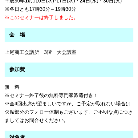
平成30年
10
月
10
日(水)･
17
日(水)・
24
日(水)・
30
日(火)
※各日とも17時30分～19時30分
※このセミナーは終了しました。
会 場
上尾商工会議所 3階 大会議室
参加費
無 料
※セミナー終了後の無料専門家派遣付き！
※全4回出席が望ましいですが、ご予定が取れない場合は
欠席部分のフォロー体制もございます。ご不明な点につき
ましてはお問合せください。
対象者