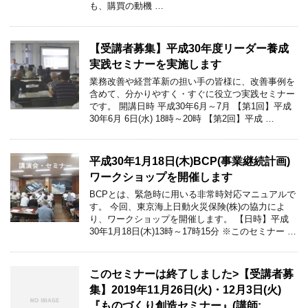
も、購買の動機 …
【受講者募集】平成30年度リーダー養成
実践セミナーを実施します
業務改善や経営革新の担い手の皆様に、改善事例を
含めて、分かりやすく・すぐに役立つ実践セミナー
です。 開講日時 平成30年6月～7月 【第1回】平成
30年6月 6日(水) 18時～20時 【第2回】平成 …
平成30年1月18日(木)BCP(事業継続計画)
ワークショップを開催します
BCPとは、緊急時に用いる非常時対応マニュアルで
す。 今回、東京海上日動火災保険(株)の協力によ
り、ワークショップを開催します。 【日時】平成
30年1月18日(木)13時～17時15分 ※このセミナー …
このセミナーは終了しました>【受講者募
集】2019年11月26日(火)・12月3日(火)
『ものづくり創造セミナー』(講師: