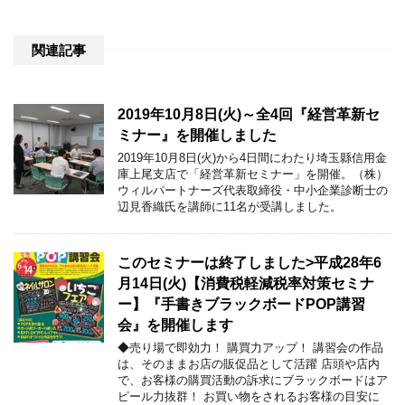
関連記事
2019年10月8日(火)～全4回『経営革新セ
ミナー』を開催しました
2019年10月8日(火)から4日間にわたり埼玉縣信用金
庫上尾支店で「経営革新セミナー」を開催。（株）
ウィルパートナーズ代表取締役・中小企業診断士の
辺見香織氏を講師に11名が受講しました。
このセミナーは終了しました>平成28年6
月14日(火)【消費税軽減税率対策セミナ
ー】『手書きブラックボードPOP講習
会』を開催します
◆売り場で即効力！ 購買力アップ！ 講習会の作品
は、そのままお店の販促品として活躍 店頭や店内
で、お客様の購買活動の訴求にブラックボードはア
ピール力抜群！ お買い物をされるお客様の目安に