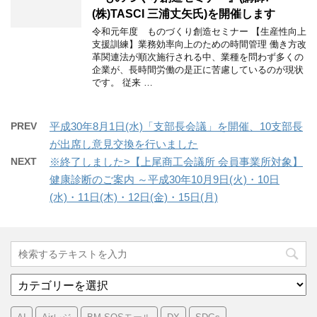
(株)TASCI 三浦丈矢氏)を開催します
令和元年度 ものづくり創造セミナー 【生産性向上
支援訓練】業務効率向上のための時間管理 働き方改
革関連法が順次施行される中、業種を問わず多くの
企業が、長時間労働の是正に苦慮しているのが現状
です。 従来 …
PREV
平成30年8月1日(水)「支部長会議」を開催、10支部長
が出席し意見交換を行いました
NEXT
※終了しました>【上尾商工会議所 会員事業所対象】
健康診断のご案内 ～平成30年10月9日(火)・10日
(水)・11日(木)・12日(金)・15日(月)
カ
テ
ゴ