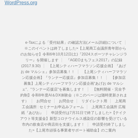
WordPress.org
e-Taxによる「受付結果」の確認方法(メール詳細)について
※このイベントは終了しました>【上尾商工会議所青年部から
のお知らせ】令和6年10月12日(土)『2024スポーツチャレンジラ
リー』を開催します
『AGEOまちフェス2017』の記録
(2017.9.30)
【上尾シティハーフマラソン応援企画】『あげ
お de マルシェ』参加店募集！！
【上尾シティハーフマラソ
ン応援企画】『ランナー応援店』参加店募集！！
【参加店
募集】上尾シティハーフマラソン応援企画“あげお de マルシ
ェ“、“ランナー応援店“を募集します！
【無料開催・完全予
約制】令和8年度AI＆DX体験会（※このページは随時更新されま
す）
お問合せ
お問合せ
リダイレクト用
上尾商
工会議所 : セミナーお申込みフォーム
上尾商工会議所 広報
紙『あぴお』
申請受付は7月31日で終了しました>【テイク
アウト等支援金】新型コロナウイルス感染症の影響を受けている
市内の飲食店や商店街を支援します！
申請受付終了しまし
た>【上尾市頑張る事業者サポート補助金】のご案内