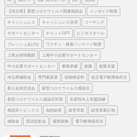
AI
Airレジ
BM SOSモール
DX
SDGs
リ
ー
【埼玉県】新型コロナウイルス関連相談会
インボイス制度
キャッシュレス
キャッシュレス決済
コーチング
サポートセンター
チャットGPT
ビジネスモール
フレッシュあげお
ワクチン・検査パッケージ制度
上尾お得情報館
上尾中小企業サポートセンター
中小企業サポートセンター
事業承継
創業
創業支援
埼玉県補助金
専門家派遣
技能検定料
改正電子帳簿保存法
新入会員交流会
新型コロナウイルス感染症
新型コロナウイルス感染症対策
生産性向上支援訓練
相談所トピックス
知的財産
経営革新
経営革新計画
補助金
賀詞交歓会
雇用保険
電子帳簿保存法