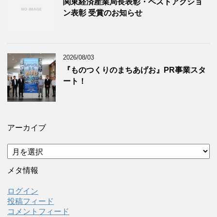
関東経済産業局長表彰・ベストアクショ
ン表彰 受賞のお知らせ
2026/08/03
『ものつくりのまちあげお』PR事業スタ
ート！
アーカイブ
ア
ー
カ
メタ情報
イ
ブ
ログイン
投稿フィード
コメントフィード