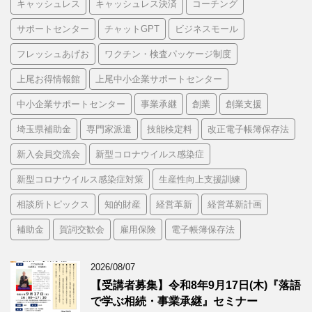
キャッシュレス
キャッシュレス決済
コーチング
サポートセンター
チャットGPT
ビジネスモール
フレッシュあげお
ワクチン・検査パッケージ制度
上尾お得情報館
上尾中小企業サポートセンター
中小企業サポートセンター
事業承継
創業
創業支援
埼玉県補助金
専門家派遣
技能検定料
改正電子帳簿保存法
新入会員交流会
新型コロナウイルス感染症
新型コロナウイルス感染症対策
生産性向上支援訓練
相談所トピックス
知的財産
経営革新
経営革新計画
補助金
賀詞交歓会
雇用保険
電子帳簿保存法
2026/08/07
【受講者募集】令和8年9月17日(木)『落語
で学ぶ相続・事業承継』セミナー