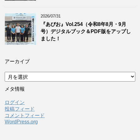
2026/07/31
『あぴお』Vol.254（令和8年8月・9月
号）デジタルブック＆PDF版をアップし
ました！
アーカイブ
ア
ー
カ
メタ情報
イ
ブ
ログイン
投稿フィード
コメントフィード
WordPress.org