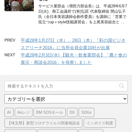
サービス業部会（増田力部会長）は、平成28年6月7
日(火)、商工会議所で(有)弘匠 代表取締役 間山弘子
氏（全日本美容講師会創作委員）を講師に「営業で
役立つup＋style技能講習会」を上尾美容組合と …
PREV
平成28年1月27日（水）、28日（木）『彩の国ビジネ
スアリーナ2016』に当所会員企業10社が出展
NEXT
平成28年2月3日(水) 【観光・飲食業部会】「農と食の
展示・商談会2016」を視察しました
カ
テ
ゴ
AI
Airレジ
BM SOSモール
DX
SDGs
リ
ー
【埼玉県】新型コロナウイルス関連相談会
インボイス制度