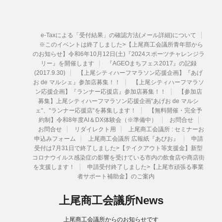
e-Taxによる「受付結果」の確認方法(メール詳細)について
※このイベントは終了しました>【上尾商工会議所青年部から
のお知らせ】令和6年10月12日(土)『2024スポーツチャレンジラ
リー』を開催します
『AGEOまちフェス2017』の記録
(2017.9.30)
【上尾シティハーフマラソン応援企画】『あげ
お de マルシェ』参加店募集！！
【上尾シティハーフマラソ
ン応援企画】『ランナー応援店』参加店募集！！
【参加店
募集】上尾シティハーフマラソン応援企画“あげお de マルシ
ェ“、“ランナー応援店“を募集します！
【無料開催・完全予
約制】令和8年度AI＆DX体験会（※準備中）
お問合せ
お問合せ
リダイレクト用
上尾商工会議所 : セミナーお
申込みフォーム
上尾商工会議所 広報紙『あぴお』
申請
受付は7月31日で終了しました>【テイクアウト等支援金】新型
コロナウイルス感染症の影響を受けている市内の飲食店や商店街
を支援します！
申請受付終了しました>【上尾市頑張る事業
者サポート補助金】のご案内
上尾商工会議所News
上尾商工会議所からのお知らせです