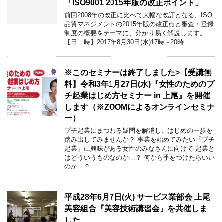
「ISO9001 2015年版の改正ポイント」
前回2008年の改正に比べて大幅な改訂となる、ISO
品質マネジメントの2015年版の改正点と審査・登録
制度の概要をテーマに、分かり易く解説します。
【日 時】2017年8月30日(水)17時～20時 …
※このセミナーは終了しました>【受講無
料】令和3年1月27日(水)『女性のためのプ
チ起業はじめ方セミナー in 上尾』を開催
します（※ZOOMによるオンラインセミナ
ー）
プチ起業にまつわる疑問を解消し、はじめの一歩を
踏み出してみませんか？ 事業を始めてみたい「プチ
起業」に興味がある女性のみなさんに向けて 起業と
はどういうものなのか…？ 何から手をつけたらいい
のか…？ …
平成28年6月7日(火) サービス業部会 上尾
美容組合『美容技術講習会』を共催しま
した