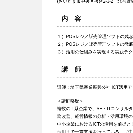
(さいたま市中央区落合2-3-2 北与野
内 容
１）POSレジ／販売管理ソフトの残
２）POSレジ／販売管理ソフトの徹
３）活用の仕組みを実現する実践テク
講 師
講師：埼玉県産業振興公社 ICT活用
＜講師略歴＞
複数のIT系企業で、SE・ITコンサ
務改善、経営情報の分析・活用環境の
中小企業におけるICTの活用を前提と
活用まで一貫支援を行っている。（中小