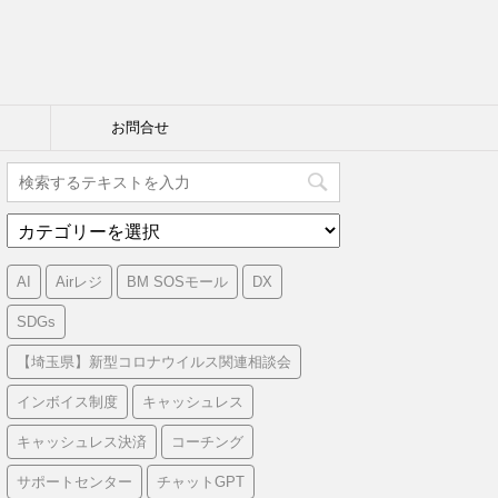
お問合せ
カ
テ
ゴ
AI
Airレジ
BM SOSモール
DX
リ
ー
SDGs
【埼玉県】新型コロナウイルス関連相談会
インボイス制度
キャッシュレス
キャッシュレス決済
コーチング
サポートセンター
チャットGPT