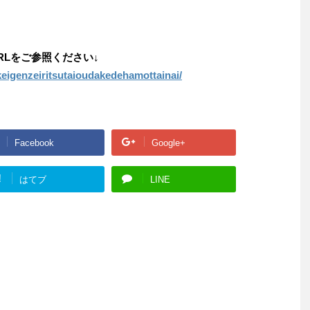
RLをご参照ください↓
keigenzeiritsutaioudakedehamottainai/
Facebook
Google+
!
はてブ
LINE