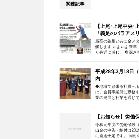
関連記事
【上尾･上尾中央･上
「義足のパラアスリ
最高の義足と共に金メダ
催します いよいよ来年
り身近に感じ、 奥深さ
平成28年3月18
内
◆地域で頑張る社員へ 
は、会員事業所に勤務
業の発展と社業を通じて
【お知らせ】労働
令和元年度の労働保険
出金の申告・納付は2019
に発送予定です。 同封の