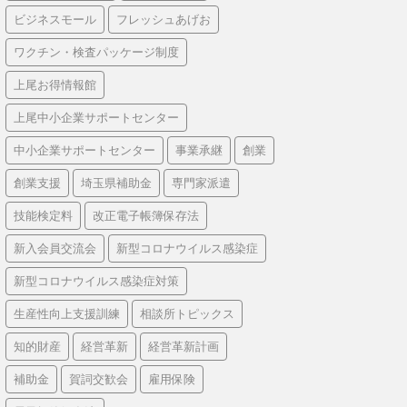
ビジネスモール
フレッシュあげお
ワクチン・検査パッケージ制度
上尾お得情報館
上尾中小企業サポートセンター
中小企業サポートセンター
事業承継
創業
創業支援
埼玉県補助金
専門家派遣
技能検定料
改正電子帳簿保存法
新入会員交流会
新型コロナウイルス感染症
新型コロナウイルス感染症対策
生産性向上支援訓練
相談所トピックス
知的財産
経営革新
経営革新計画
補助金
賀詞交歓会
雇用保険