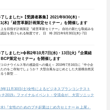
しました>【受講者募集】2021年9/30(木)・
木)・21(木)「経営革新計画策定セミナー」を開催します
上を目指す計画策定『経営革新セミナー』 自社の新たな取組みを
証を受けられる制度です。 日 時 2021年9月30日(木)･7日
しました>令和2年10月7日(水)・13日(火)『企業経
BCP策定セミナー』を開催します
コロナウイルス等の感染症への備え～ 2019年7月16日に「中小企
たのをご存知でしょうか？ 大型台風をはじめとした大規模自然災
るう新型 …
9年11月30日(土)女性によるビジネスプランコンテスト
men ピッチ2019』ファイナルイベント・交流会が、大宮ソニック
(水)『女性のためのプチ起業はじめ方セミナー in 上尾』