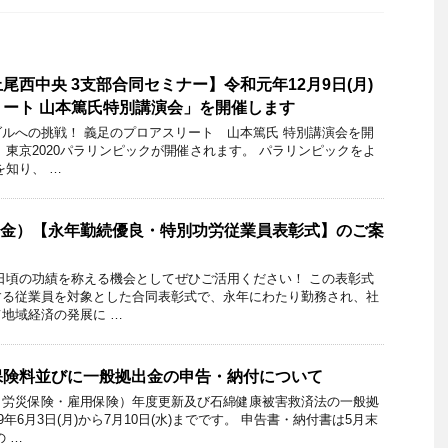
尾西中央 3支部合同セミナー】令和元年12月9日(月)
ート 山本篤氏特別講演会」を開催します
ルへの挑戦！ 義足のプロアスリート 山本篤氏 特別講演会を開
、東京2020パラリンピックが開催されます。 パラリンピックをよ
を知り、 …
日（金）【永年勤続優良・特別功労従業員表彰式】のご案
日頃の功績を称える機会としてぜひご活用ください！ この表彰式
する従業員を対象とした合同表彰式で、永年にわたり勤務され、社
地域経済の発展に …
保険料並びに一般拠出金の申告・納付について
（労災保険・雇用保険）年度更新及び石綿健康被害救済法の一般拠
年6月3日(月)から7月10日(水)までです。 申告書・納付書は5月末
 …