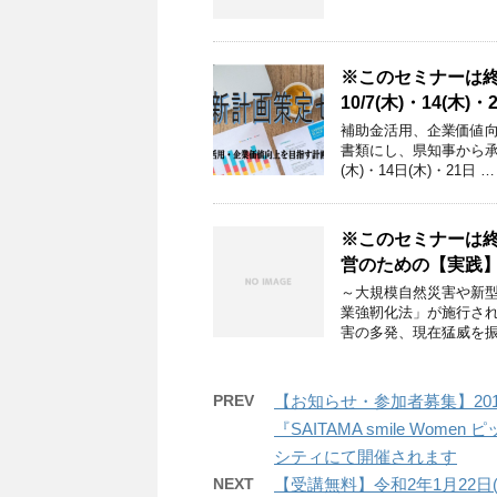
※このセミナーは終了
10/7(木)・14(
補助金活用、企業価値向
書類にし、県知事から承認
(木)・14日(木)・21日 …
※このセミナーは終了
営のための【実践】
～大規模自然災害や新型
業強靭化法」が施行され
害の多発、現在猛威を振
PREV
【お知らせ・参加者募集】201
『SAITAMA smile Wo
シティにて開催されます
NEXT
【受講無料】令和2年1月22日