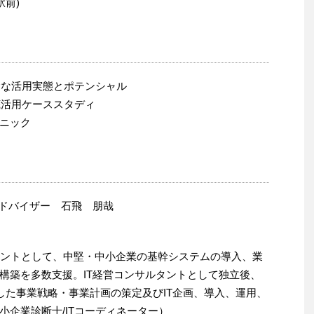
駅前)
念な活用実態とポテンシャル
底活用ケーススタディ
ニック
アドバイザー 石飛 朋哉
ルタントとして、中堅・中小企業の基幹システムの導入、業
構築を多数支援。IT経営コンサルタントとして独立後、
した事業戦略・事業計画の策定及びIT企画、導入、運用、
企業診断士/ITコーディネーター）