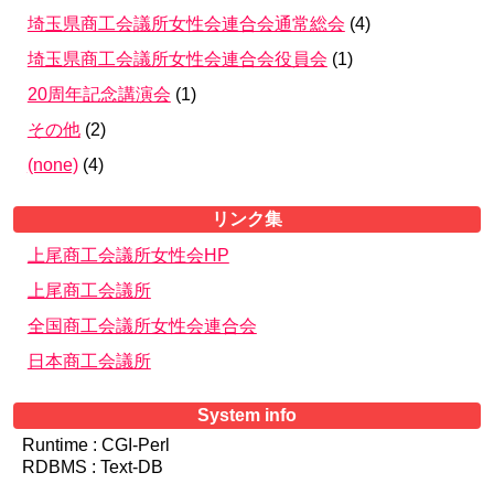
埼玉県商工会議所女性会連合会通常総会
(
4
)
埼玉県商工会議所女性会連合会役員会
(
1
)
20周年記念講演会
(
1
)
その他
(
2
)
(none)
(
4
)
リンク集
上尾商工会議所女性会HP
上尾商工会議所
全国商工会議所女性会連合会
日本商工会議所
System info
Runtime : CGI-Perl
RDBMS : Text-DB