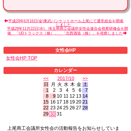
平成29年6月16日(金)東武バンケットホール上尾にて通常総会を開催
しました
平成29年11月22日(水)、埼玉県商工会議所女性会連合会視察研修会を開
催、「UDトラックス（株）」、「北西酒造（株）」を視察しました
女性会HP
女性会HP TOP
カレンダー
<<
2017/10
>>
日
月
火
水
木
金
土
1
2
3
4
5
6
7
8
9
10
11
12
13
14
15
16
17
18
19
20
21
22
23
24
25
26
27
28
29
30
31
上尾商工会議所女性会の活動報告をお知らせしていま