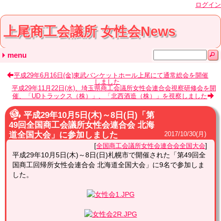
ログイン
上尾商工会議所 女性会News
menu
最近の記事
月別の記事リスト
タグ
平成29年6月16日(金)東武バンケットホール上尾にて通常総会を開催
しました
令和5年3月27日(月)『明治座』で観劇会を鑑賞しまし
2020年2月18日(土)、会員親睦交流事業を開催しまし
2019年9月5日(木)～6日(金)『第51回全国商工会議所
平成30年10月3日(水)全国商工会議所女性会連合会
2019年6月5日(水)、通常総会を開催しました
2023年 (1)
2020年 (1)
2019年 (2)
2018年 (2)
2017年 (3)
2016年 (4)
2015年 (1)
2013年 (1)
2012年 (1)
2011年 (1)
2010年 (2)
2009年 (2)
2008年 (5)
2006年 (6)
2005年 (5)
2004年 (6)
2003年 (4)
通常総会 (8)
視察研修 (11)
セミナー・講演会 (7)
お知らせ (1)
全国商工会議所女性会連合会全国大会 (8)
埼玉県商工会議所女性会連合会 (1)
埼玉県商工会議所女性会連合会通常総会 (4)
埼玉県商工会議所女性会連合会役員会 (1)
20周年記念講演会 (1)
その他 (2)
(none) (4)
平成29年11月22日(水)、埼玉県商工会議所女性会連合会視察研修会を開
「創立50周年記念式典・第50回岩手総会」に参加し
た
た
女性会連合会 鹿児島全国大会』に参加しました
催、「UDトラックス（株）」、「北西酒造（株）」を視察しました
2023年05月 (1)
2020年02月 (1)
2019年09月 (1)
2019年06月 (1)
2018年10月 (1)
2018年06月 (1)
2017年12月 (1)
2017年10月 (1)
2017年06月 (1)
2016年11月 (1)
2016年06月 (1)
2016年03月 (1)
2016年01月 (1)
2015年06月 (1)
2013年07月 (1)
2012年07月 (1)
2011年03月 (1)
2010年11月 (1)
2010年06月 (1)
2009年12月 (1)
2009年06月 (1)
2008年12月 (4)
2008年02月 (1)
2006年10月 (1)
2006年08月 (1)
2006年07月 (2)
2006年06月 (1)
2006年02月 (1)
2005年12月 (1)
2005年09月 (1)
2005年08月 (1)
2005年04月 (1)
2005年02月 (1)
2004年12月 (1)
2004年09月 (1)
2004年07月 (2)
2004年06月 (1)
2004年02月 (1)
2003年10月 (1)
2003年09月 (1)
2003年06月 (1)
2003年03月 (1)
ました
平成29年10月5日(木)～8日(日)「第
49回全国商工会議所女性会連合会 北海
道全国大会」に参加しました
2017
/
10
/
30
(月)
全国商工会議所女性会連合会全国大会
平成29年10月5日(木)～8日(日)札幌市で開催された「第49回全
国商工回帰所女性会連合会 北海道全国大会」に9名で参加しま
した。