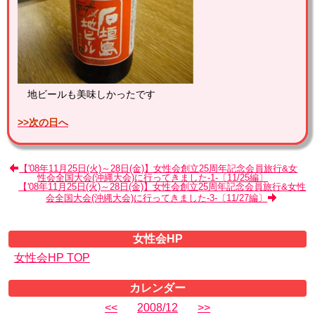
地ビールも美味しかったです
>>次の日へ
【'08年11月25日(火)～28日(金)】女性会創立25周年記念会員旅行&女
性会全国大会(沖縄大会)に行ってきました-1-〔11/25編〕
【'08年11月25日(火)～28日(金)】女性会創立25周年記念会員旅行&女性
会全国大会(沖縄大会)に行ってきました-3-〔11/27編〕
女性会HP
女性会HP TOP
カレンダー
<<
2008/12
>>