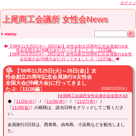
ログイン
上尾商工会議所 女性会News
menu
最近の記事
月別の記事リスト
タグ
【'08年11月25日(火)～28日(金)】女性会創立25周年記念会員旅行&女
性会全国大会(沖縄大会)に行ってきました-1-〔11/25編〕
令和5年3月27日(月)『明治座』で観劇会を鑑賞しまし
2020年2月18日(土)、会員親睦交流事業を開催しまし
2019年9月5日(木)～6日(金)『第51回全国商工会議所
平成30年10月3日(水)全国商工会議所女性会連合会
2019年6月5日(水)、通常総会を開催しました
2023年 (1)
2020年 (1)
2019年 (2)
2018年 (2)
2017年 (3)
2016年 (4)
2015年 (1)
2013年 (1)
2012年 (1)
2011年 (1)
2010年 (2)
2009年 (2)
2008年 (5)
2006年 (6)
2005年 (5)
2004年 (6)
2003年 (4)
通常総会 (8)
視察研修 (11)
セミナー・講演会 (7)
お知らせ (1)
全国商工会議所女性会連合会全国大会 (8)
埼玉県商工会議所女性会連合会 (1)
埼玉県商工会議所女性会連合会通常総会 (4)
埼玉県商工会議所女性会連合会役員会 (1)
20周年記念講演会 (1)
その他 (2)
(none) (4)
【'08年11月25日(火)～28日(金)】女性会創立25周年記念会員旅行&女性
「創立50周年記念式典・第50回岩手総会」に参加し
た
た
女性会連合会 鹿児島全国大会』に参加しました
会全国大会(沖縄大会)に行ってきました-3-〔11/27編〕
2023年05月 (1)
2020年02月 (1)
2019年09月 (1)
2019年06月 (1)
2018年10月 (1)
2018年06月 (1)
2017年12月 (1)
2017年10月 (1)
2017年06月 (1)
2016年11月 (1)
2016年06月 (1)
2016年03月 (1)
2016年01月 (1)
2015年06月 (1)
2013年07月 (1)
2012年07月 (1)
2011年03月 (1)
2010年11月 (1)
2010年06月 (1)
2009年12月 (1)
2009年06月 (1)
2008年12月 (4)
2008年02月 (1)
2006年10月 (1)
2006年08月 (1)
2006年07月 (2)
2006年06月 (1)
2006年02月 (1)
2005年12月 (1)
2005年09月 (1)
2005年08月 (1)
2005年04月 (1)
2005年02月 (1)
2004年12月 (1)
2004年09月 (1)
2004年07月 (2)
2004年06月 (1)
2004年02月 (1)
2003年10月 (1)
2003年09月 (1)
2003年06月 (1)
2003年03月 (1)
ました
【'08年11月25日(火)～28日(金)】女
性会創立25周年記念会員旅行&女性会
全国大会(沖縄大会)に行ってきまし
た-2-〔11/26編〕
2008
/
12
/
02
(火)
全国商工会議所女性会連合会全国大会
◆〔
11/25(火)
〕 / 〔
11/26(水)
〕 / 〔
11/27(木)
〕 /
〔
11/28(金)
〕の模様は、該当日時をクリックしてご覧くださ
い。
会員旅行2日目は、西表島、由布島、小浜島などを観光しまし
た。