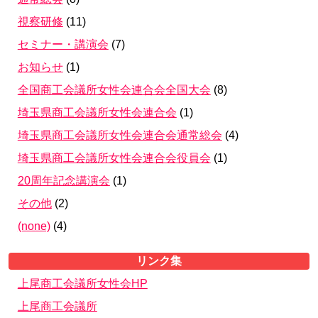
視察研修
(
11
)
セミナー・講演会
(
7
)
お知らせ
(
1
)
全国商工会議所女性会連合会全国大会
(
8
)
埼玉県商工会議所女性会連合会
(
1
)
埼玉県商工会議所女性会連合会通常総会
(
4
)
埼玉県商工会議所女性会連合会役員会
(
1
)
20周年記念講演会
(
1
)
その他
(
2
)
(none)
(
4
)
リンク集
上尾商工会議所女性会HP
上尾商工会議所