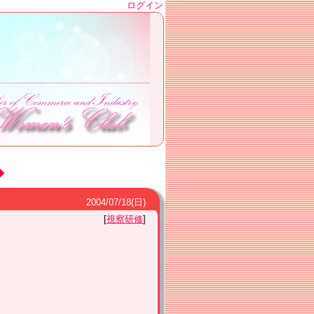
ログイン
2004
/
07
/
18
(日)
視察研修