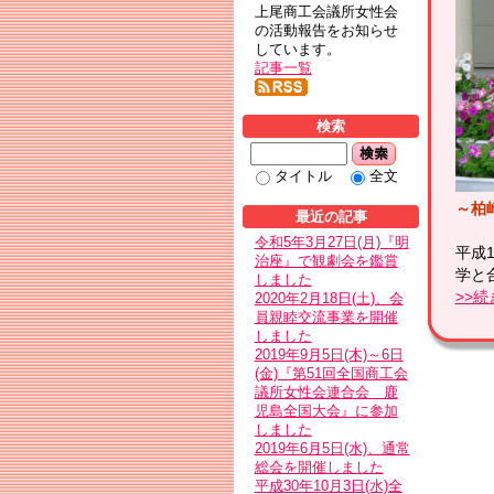
上尾商工会議所女性会
の活動報告をお知らせ
しています。
記事一覧
検索
検索
タイトル
全文
～柏
最近の記事
令和5年3月27日(月)『明
平成
治座』で観劇会を鑑賞
学と
しました
>>
2020年2月18日(土)、会
員親睦交流事業を開催
しました
2019年9月5日(木)～6日
(金)『第51回全国商工会
議所女性会連合会 鹿
児島全国大会』に参加
しました
2019年6月5日(水)、通常
総会を開催しました
平成30年10月3日(水)全