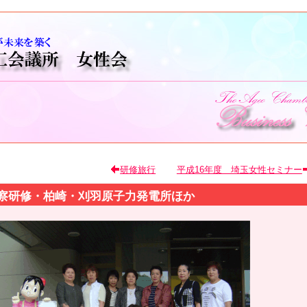
研修旅行
平成16年度 埼玉女性セミナー
察研修・柏崎・刈羽原子力発電所ほか