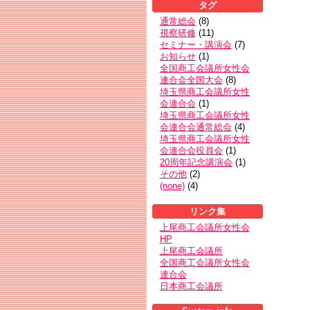
タグ
通常総会
(
8
)
視察研修
(
11
)
セミナー・講演会
(
7
)
お知らせ
(
1
)
全国商工会議所女性会
連合会全国大会
(
8
)
埼玉県商工会議所女性
会連合会
(
1
)
埼玉県商工会議所女性
会連合会通常総会
(
4
)
埼玉県商工会議所女性
会連合会役員会
(
1
)
20周年記念講演会
(
1
)
その他
(
2
)
(none)
(
4
)
リンク集
上尾商工会議所女性会
HP
上尾商工会議所
全国商工会議所女性会
連合会
日本商工会議所