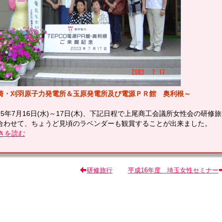
崎・刈羽原子力発電所＆玉原発電所及び電源ＰＲ館 奥利根～
15年7月16日(水)～17日(木)、下記日程で上尾商工会議所女性会の研
合わせて、ちょうど見頃のラベンダーも観賞することが出来ました。
続きを読む
研修旅行
平成16年度 埼玉女性セミナー