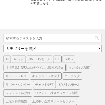
が明確になる …
カ
テ
ゴ
AI
Airレジ
BM SOSモール
DX
SDGs
リ
ー
【埼玉県】新型コロナウイルス関連相談会
インボイス制度
キャッシュレス
キャッシュレス決済
コーチング
サポートセンター
チャットGPT
ビジネスモール
フレッシュあげお
ワクチン・検査パッケージ制度
上尾お得情報館
上尾中小企業サポートセンター