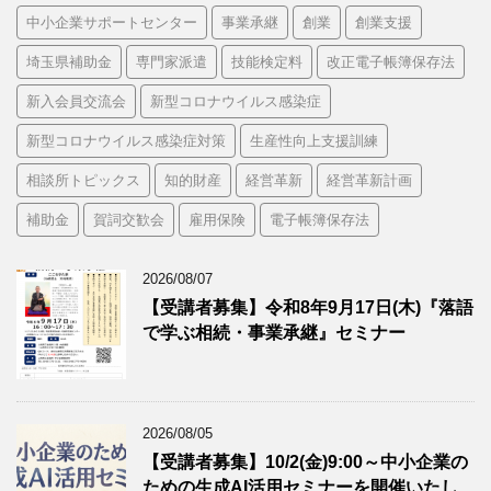
中小企業サポートセンター
事業承継
創業
創業支援
埼玉県補助金
専門家派遣
技能検定料
改正電子帳簿保存法
新入会員交流会
新型コロナウイルス感染症
新型コロナウイルス感染症対策
生産性向上支援訓練
相談所トピックス
知的財産
経営革新
経営革新計画
補助金
賀詞交歓会
雇用保険
電子帳簿保存法
2026/08/07
【受講者募集】令和8年9月17日(木)『落語
で学ぶ相続・事業承継』セミナー
2026/08/05
【受講者募集】10/2(金)9:00～中小企業の
ための生成AI活用セミナーを開催いたし