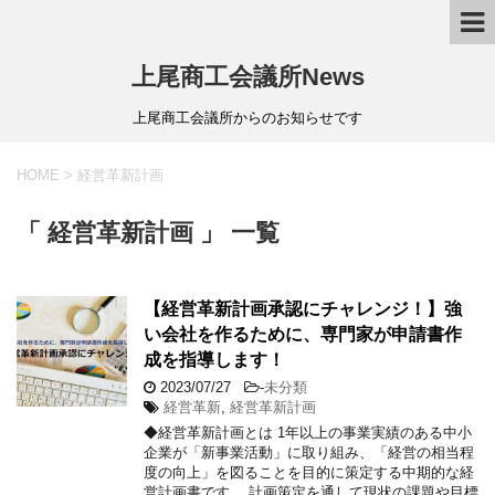
上尾商工会議所News
上尾商工会議所からのお知らせです
HOME
>
経営革新計画
「 経営革新計画 」 一覧
【経営革新計画承認にチャレンジ！】強
い会社を作るために、専門家が申請書作
成を指導します！
2023/07/27
-
未分類
経営革新
,
経営革新計画
◆経営革新計画とは 1年以上の事業実績のある中小
企業が「新事業活動」に取り組み、「経営の相当程
度の向上」を図ることを目的に策定する中期的な経
営計画書です。 計画策定を通して現状の課題や目標