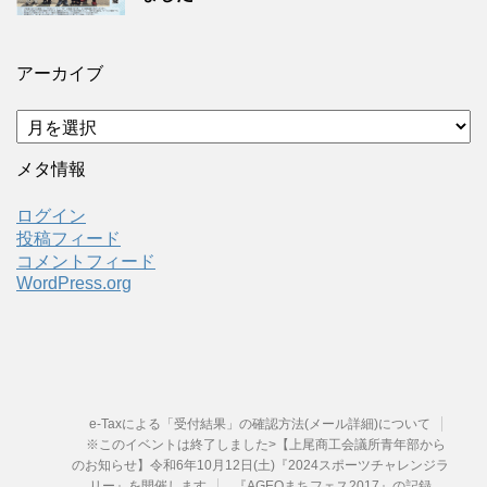
アーカイブ
ア
ー
カ
メタ情報
イ
ブ
ログイン
投稿フィード
コメントフィード
WordPress.org
e-Taxによる「受付結果」の確認方法(メール詳細)について
※このイベントは終了しました>【上尾商工会議所青年部から
のお知らせ】令和6年10月12日(土)『2024スポーツチャレンジラ
リー』を開催します
『AGEOまちフェス2017』の記録