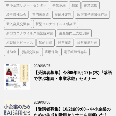
中小企業サポートセンター
事業承継
創業
創業支援
埼玉県補助金
専門家派遣
技能検定料
改正電子帳簿保存法
新入会員交流会
新型コロナウイルス感染症
新型コロナウイルス感染症対策
生産性向上支援訓練
相談所トピックス
知的財産
経営革新
経営革新計画
補助金
賀詞交歓会
雇用保険
電子帳簿保存法
2026/08/07
【受講者募集】令和8年9月17日(木)『落語
で学ぶ相続・事業承継』セミナー
2026/08/05
【受講者募集】10/2(金)9:00～中小企業の
ための生成AI活用セミナーを開催いたし