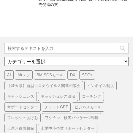
売促進の支 …
カ
テ
ゴ
AI
Airレジ
BM SOSモール
DX
SDGs
リ
ー
【埼玉県】新型コロナウイルス関連相談会
インボイス制度
キャッシュレス
キャッシュレス決済
コーチング
サポートセンター
チャットGPT
ビジネスモール
フレッシュあげお
ワクチン・検査パッケージ制度
上尾お得情報館
上尾中小企業サポートセンター