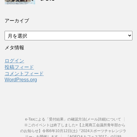
アーカイブ
ア
ー
カ
メタ情報
イ
ブ
ログイン
投稿フィード
コメントフィード
WordPress.org
e-Taxによる「受付結果」の確認方法(メール詳細)について
※このイベントは終了しました>【上尾商工会議所青年部から
のお知らせ】令和6年10月12日(土)『2024スポーツチャレンジラ
リー』を開催します
『AGEOまちフェス2017』の記録