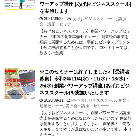
ワーアップ講座 [あげおビジネススクール]
を実施します
2021/09/28
-
あげおビジネススクール
,
講演
会・講座・セミナー
【あげおビジネススクール】創業パワーアップセミ
ナー 『本気の創業準備セミナー』 創業後の事業を
順調に展開するためには、事前にビジネスプランを
十分に検討することが大切です。 本セミナーでは、
数多くの創業 …
※このセミナーは終了しました>【受講者
募集】令和2年11/4(水)・11(水)・18(水)・
25(水) 創業パワーアップ講座 [あげおビジ
ネススクール]を実施いたします
2020/09/11
-
あげおビジネススクール
,
創業・
起業セミナー
,
講演会・講座・セミナー
【あげおビジネススクール】創業パワーアップ講座
売上を確保するためになにをしたらいいの？ 創業前
は創業することに注力してしまい、創業後の「売る
スキル」まで考えが及ばないことが多いです。 本セ
ミナーは「 …