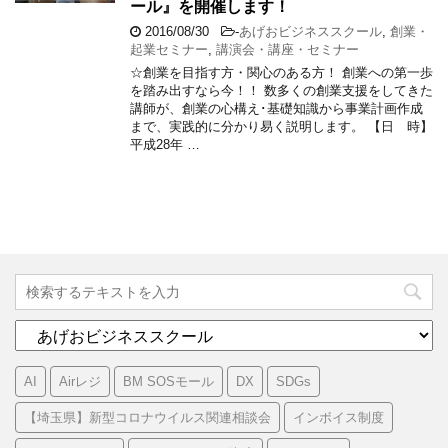
ール』を開催します！
2016/08/30
-
あげおビジネススクール
,
創業・
起業セミナー
,
講演会・講座・セミナー
☆創業を目指す方・関心のある方！ 創業への第一歩
を踏み出すなら今！！ 数多くの創業支援をしてきた
講師が、創業の心構え･基礎知識から事業計画作成
まで、実践的に分かり易く説明します。 【日 時】
平成28年 …
カ
テ
ゴ
AI
Airレジ
BM SOSモール
DX
SDGs
リ
ー
【埼玉県】新型コロナウイルス関連相談会
インボイス制度