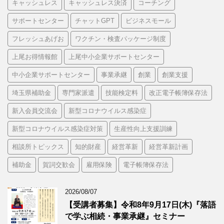
キャッシュレス
キャッシュレス決済
コーチング
サポートセンター
チャットGPT
ビジネスモール
フレッシュあげお
ワクチン・検査パッケージ制度
上尾お得情報館
上尾中小企業サポートセンター
中小企業サポートセンター
事業承継
創業
創業支援
埼玉県補助金
専門家派遣
技能検定料
改正電子帳簿保存法
新入会員交流会
新型コロナウイルス感染症
新型コロナウイルス感染症対策
生産性向上支援訓練
相談所トピックス
知的財産
経営革新
経営革新計画
補助金
賀詞交歓会
雇用保険
電子帳簿保存法
2026/08/07
【受講者募集】令和8年9月17日(木)『落語
で学ぶ相続・事業承継』セミナー