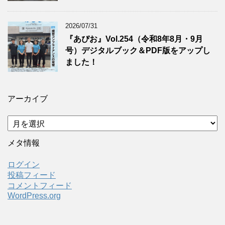
2026/07/31
『あぴお』Vol.254（令和8年8月・9月
号）デジタルブック＆PDF版をアップし
ました！
アーカイブ
ア
ー
カ
メタ情報
イ
ブ
ログイン
投稿フィード
コメントフィード
WordPress.org