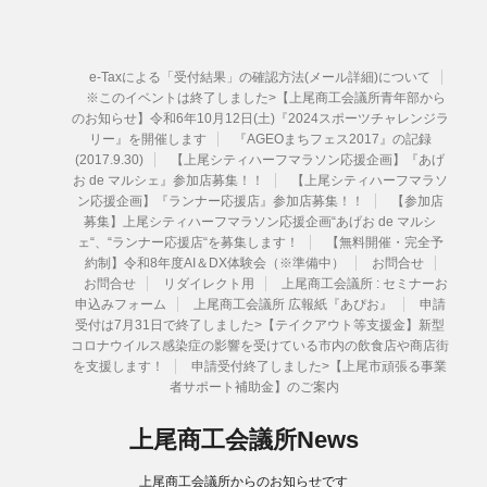
e-Taxによる「受付結果」の確認方法(メール詳細)について
※このイベントは終了しました>【上尾商工会議所青年部から
のお知らせ】令和6年10月12日(土)『2024スポーツチャレンジラ
リー』を開催します
『AGEOまちフェス2017』の記録
(2017.9.30)
【上尾シティハーフマラソン応援企画】『あげ
お de マルシェ』参加店募集！！
【上尾シティハーフマラソ
ン応援企画】『ランナー応援店』参加店募集！！
【参加店
募集】上尾シティハーフマラソン応援企画“あげお de マルシ
ェ“、“ランナー応援店“を募集します！
【無料開催・完全予
約制】令和8年度AI＆DX体験会（※準備中）
お問合せ
お問合せ
リダイレクト用
上尾商工会議所 : セミナーお
申込みフォーム
上尾商工会議所 広報紙『あぴお』
申請
受付は7月31日で終了しました>【テイクアウト等支援金】新型
コロナウイルス感染症の影響を受けている市内の飲食店や商店街
を支援します！
申請受付終了しました>【上尾市頑張る事業
者サポート補助金】のご案内
上尾商工会議所News
上尾商工会議所からのお知らせです