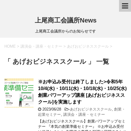
上尾商工会議所News
上尾商工会議所からのお知らせです
HOME
>
講演会・講座・セミナー
>
あげおビジネススクール
>
「 あげおビジネススクール 」 一覧
※お申込み受付は終了しました>令和5年
10/4(水)・10/11(水)・10/18(水)・10/25(水)
創業パワーアップ講座 [あげおビジネスス
クール]を実施します
2023/06/28
-
あげおビジネススクール
,
創業・
起業セミナー
,
講演会・講座・セミナー
【あげおビジネススクール】創業パワーアップセミ
ナー 『本気の創業準備セミナー』 ※お申込み受付