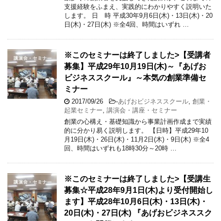
支援経験をふまえ、実践的にわかりやすく説明いた
します。 日 時 平成30年9月6日(木)・13日(木)・20
日(木)・27日(木) ※全4回、時間はいずれ …
※このセミナーは終了しました>【受講者
募集】平成29年10月19日(木)～『あげお
ビジネススクール』～本気の創業準備セ
ミナー
2017/09/26
-
あげおビジネススクール
,
創業・
起業セミナー
,
講演会・講座・セミナー
創業の心構え・基礎知識から事業計画作成まで実績
的に分かり易く説明します。 【日時】平成29年10
月19日(木)・26日(木)・11月2日(木)・9日(木) ※全4
回、時間はいずれも18時30分～20時 …
※このセミナーは終了しました>【受講生
募集☆平成28年9月1日(木)より受付開始し
ます】平成28年10月6日(木)・13日(木)・
20日(木)・27日(木) 『あげおビジネススク