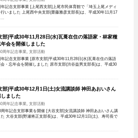
周年記念支部事業 [上尾西支部]上尾市民体育館で「埼玉上尾メディ
いました 上尾西中央支部(齋藤雅彦支部長)は、平成30年11月17
 …
部]平成30年11月28日(水)瓦葺在住の落語家・林家種
忘年会を開催しました
50周年記念事業
,
支部活動
年記念支部事業 [原市支部]平成30年11月28日(水)瓦葺在住の落語
会・忘年会を開催しました 原市支部(渋谷益男支部長)は、平成30
部]平成30年12月1日(土)女流講談師 神田あおいさん
催しました
50周年記念事業
,
支部活動
0周年記念支部事業を開催 [大谷支部]女流講談師 神田あおいさん講
 大谷支部(野瀬将正支部長)は、平成30年12月1日(土)、寿司長で