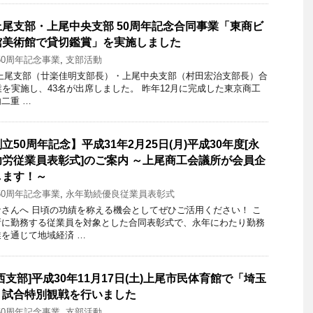
尾支部・上尾中央支部 50周年記念合同事業「東商ビ
館美術館で貸切鑑賞」を実施しました
50周年記念事業
,
支部活動
月)、上尾支部（廿楽佳明支部長）・上尾中央支部（村田宏治支部長）合
業を実施し、43名が出席しました。 昨年12月に完成した東京商工
二重 …
50周年記念】平成31年2月25日(月)平成30年度[永
労従業員表彰式]のご案内 ～上尾商工会議所が会員企
します！～
50周年記念事業
,
永年勤続優良従業員表彰式
さんへ 日頃の功績を称える機会としてぜひご活用ください！ こ
所に勤務する従業員を対象とした合同表彰式で、永年にわたり勤務
を通じて地域経済 …
支部]平成30年11月17日(土)上尾市民体育館で「埼玉
」試合特別観戦を行いました
50周年記念事業
,
支部活動