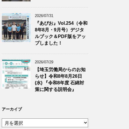
2026/07/31
『あぴお』Vol.254（令和
8年8月・9月号）デジタ
ルブック＆PDF版をアッ
プしました！
2026/07/29
【埼玉労働局からのお知
らせ】令和8年8月26日
(水) 『令和8年度 石綿対
策に関する説明会』
アーカイブ
ア
ー