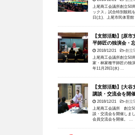
上尾商工会議所創立50
ックス」試合特別観戦を行
日(土)、上尾市民体育館
【支部活動】[原市支
平師匠の独演会・
2018/12/21
-
創立
上尾商工会議所創立50周
家・林家種平師匠の独演
年11月28日(水) …
【支部活動】[大谷支
講談・交流会を開
2018/12/21
-
創立
上尾商工会議所 創立5
談・交流会を開催しました
会員交流会を開催。 …