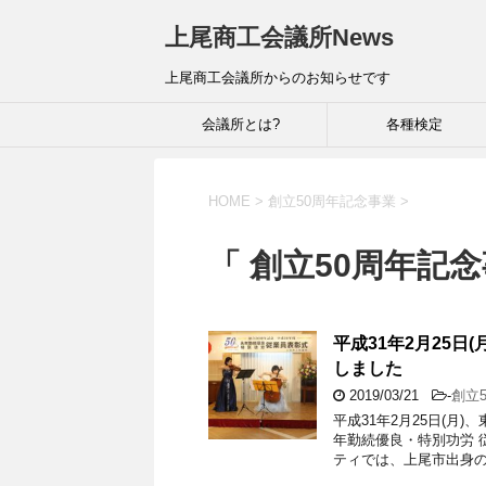
上尾商工会議所News
上尾商工会議所からのお知らせです
会議所とは?
各種検定
HOME
>
創立50周年記念事業
>
「 創立50周年記念
平成31年2月25日
しました
2019/03/21
-
創立
平成31年2月25日(月
年勤続優良・特別功労 
ティでは、上尾市出身の