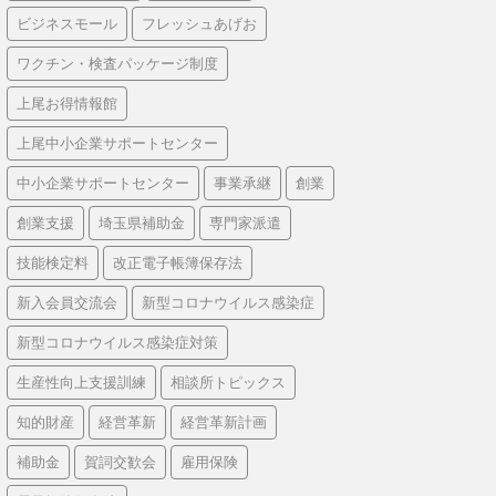
ビジネスモール
フレッシュあげお
ワクチン・検査パッケージ制度
上尾お得情報館
上尾中小企業サポートセンター
中小企業サポートセンター
事業承継
創業
創業支援
埼玉県補助金
専門家派遣
技能検定料
改正電子帳簿保存法
新入会員交流会
新型コロナウイルス感染症
新型コロナウイルス感染症対策
生産性向上支援訓練
相談所トピックス
知的財産
経営革新
経営革新計画
補助金
賀詞交歓会
雇用保険