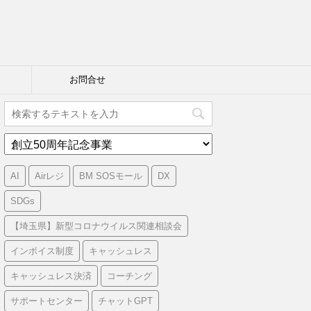
お問合せ
カ
テ
ゴ
AI
Airレジ
BM SOSモール
DX
リ
ー
SDGs
【埼玉県】新型コロナウイルス関連相談会
インボイス制度
キャッシュレス
キャッシュレス決済
コーチング
サポートセンター
チャットGPT