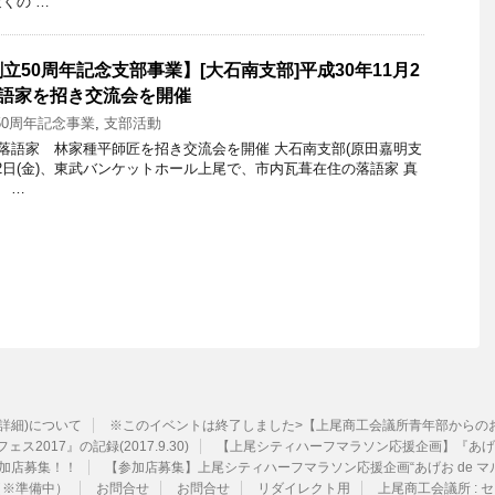
くの …
50周年記念支部事業】[大石南支部]平成30年11月2
落語家を招き交流会を開催
50周年記念事業
,
支部活動
の落語家 林家種平師匠を招き交流会を開催 大石南支部(原田嘉明支
月2日(金)、東武バンケットホール上尾で、市内瓦葺在住の落語家 真
 …
ル詳細)について
※このイベントは終了しました>【上尾商工会議所青年部からのお知ら
ェス2017』の記録(2017.9.30)
【上尾シティハーフマラソン応援企画】『あげお
加店募集！！
【参加店募集】上尾シティハーフマラソン応援企画“あげお de マ
（※準備中）
お問合せ
お問合せ
リダイレクト用
上尾商工会議所 :