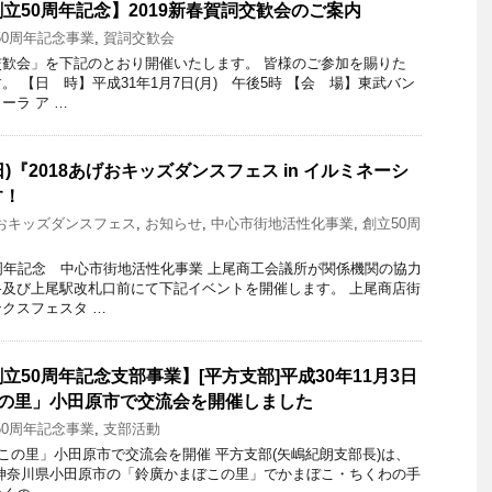
立50周年記念】2019新春賀詞交歓会のご案内
50周年記念事業
,
賀詞交歓会
歓会」を下記のとおり開催いたします。 皆様のご参加を賜りた
 【日 時】平成31年1月7日(月) 午後5時 【会 場】東武バン
ーラ ア …
(日)『2018あげおキッズダンスフェス in イルミネーシ
す！
おキッズダンスフェス
,
お知らせ
,
中心市街地活性化事業
,
創立50周
周年記念 中心市街地活性化事業 上尾商工会議所が関係機関の協力
及び上尾駅改札口前にて下記イベントを開催します。 上尾商店街
クスフェスタ …
50周年記念支部事業】[平方支部]平成30年11月3日
この里」小田原市で交流会を開催しました
50周年記念事業
,
支部活動
ぼこの里」小田原市で交流会を開催 平方支部(矢嶋紀朗支部長)は、
土)、神奈川県小田原市の「鈴廣かまぼこの里」でかまぼこ・ちくわの手