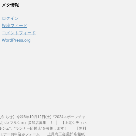
カ
メタ情報
イ
ブ
ログイン
投稿フィード
コメントフィード
WordPress.org
せ】令和6年10月12日(土)『2024スポーツチャ
 de マルシェ』参加店募集！！
【上尾シティハ
ルシェ“、“ランナー応援店“を募集します！
【無料
 セミナーお申込みフォーム
上尾商工会議所 広報紙