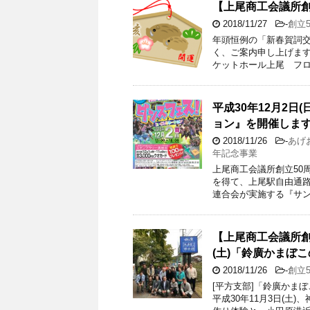
【上尾商工会議所創
2018/11/27
-
創立
年頭恒例の「新春賀詞交
く、ご案内申し上げます。
ケットホール上尾 フロ
平成30年12月2日
ョン』を開催しま
2018/11/26
-
あげ
年記念事業
上尾商工会議所創立50
を得て、上尾駅自由通路
連合会が実施する『サン
【上尾商工会議所創立
(土)「鈴廣かまぼ
2018/11/26
-
創立
[平方支部]「鈴廣かま
平成30年11月3日(