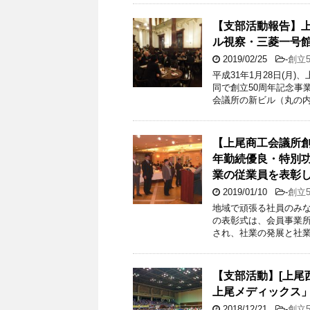
【支部活動報告】上
ル視察・三菱一号
2019/02/25
-
創立
平成31年1月28日(
同で創立50周年記念事
会議所の新ビル（丸の内
【上尾商工会議所創立
年勤続優良・特別功
業の従業員を表彰
2019/01/10
-
創立
地域で頑張る社員のみな
の表彰式は、会員事業
され、社業の発展と社業
【支部活動】[上尾西
上尾メディックス
2018/12/21
-
創立