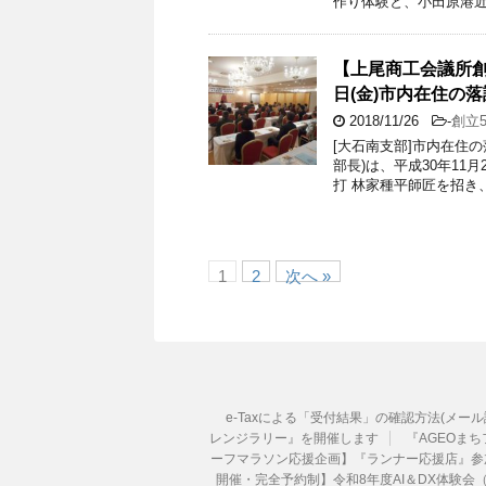
作り体験と、小田原港近
【上尾商工会議所創立
日(金)市内在住の
2018/11/26
-
創立
[大石南支部]市内在住
部長)は、平成30年11
打 林家種平師匠を招き、
1
2
次へ »
e-Taxによる「受付結果」の確認方法(メー
レンジラリー』を開催します
『AGEOまちフ
ーフマラソン応援企画】『ランナー応援店』参
開催・完全予約制】令和8年度AI＆DX体験会