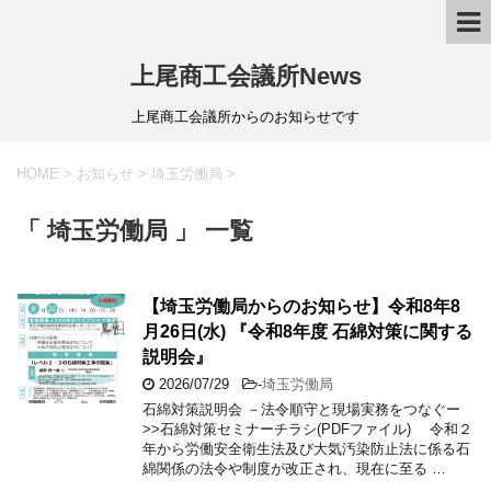
上尾商工会議所News
上尾商工会議所からのお知らせです
HOME
>
お知らせ
>
埼玉労働局
>
「 埼玉労働局 」 一覧
【埼玉労働局からのお知らせ】令和8年8
月26日(水) 『令和8年度 石綿対策に関する
説明会』
2026/07/29
-
埼玉労働局
石綿対策説明会 －法令順守と現場実務をつなぐー
>>石綿対策セミナーチラシ(PDFファイル) 令和２
年から労働安全衛生法及び大気汚染防止法に係る石
綿関係の法令や制度が改正され、現在に至る …