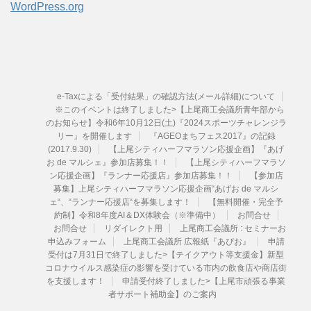
WordPress.org
e-Taxによる「受付結果」の確認方法(メール詳細)について
※このイベントは終了しました>【上尾商工会議所青年部から
のお知らせ】令和6年10月12日(土)『2024スポーツチャレンジラ
リー』を開催します
『AGEOまちフェス2017』の記録
(2017.9.30)
【上尾シティハーフマラソン応援企画】『あげ
お de マルシェ』参加店募集！！
【上尾シティハーフマラソ
ン応援企画】『ランナー応援店』参加店募集！！
【参加店
募集】上尾シティハーフマラソン応援企画“あげお de マルシ
ェ“、“ランナー応援店“を募集します！
【無料開催・完全予
約制】令和8年度AI＆DX体験会（※準備中）
お問合せ
お問合せ
リダイレクト用
上尾商工会議所 : セミナーお
申込みフォーム
上尾商工会議所 広報紙『あぴお』
申請
受付は7月31日で終了しました>【テイクアウト等支援金】新型
コロナウイルス感染症の影響を受けている市内の飲食店や商店街
を支援します！
申請受付終了しました>【上尾市頑張る事業
者サポート補助金】のご案内