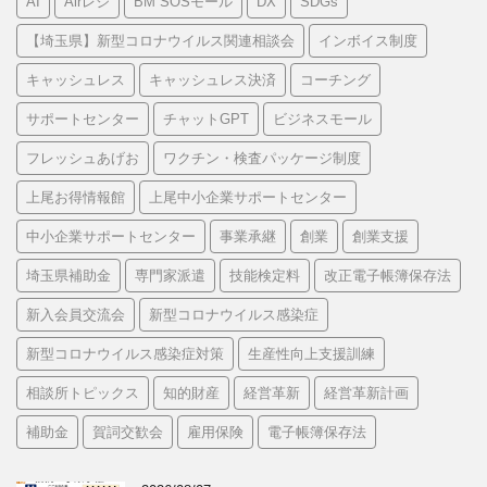
AI
Airレジ
BM SOSモール
DX
SDGs
リ
ー
【埼玉県】新型コロナウイルス関連相談会
インボイス制度
キャッシュレス
キャッシュレス決済
コーチング
サポートセンター
チャットGPT
ビジネスモール
フレッシュあげお
ワクチン・検査パッケージ制度
上尾お得情報館
上尾中小企業サポートセンター
中小企業サポートセンター
事業承継
創業
創業支援
埼玉県補助金
専門家派遣
技能検定料
改正電子帳簿保存法
新入会員交流会
新型コロナウイルス感染症
新型コロナウイルス感染症対策
生産性向上支援訓練
相談所トピックス
知的財産
経営革新
経営革新計画
補助金
賀詞交歓会
雇用保険
電子帳簿保存法