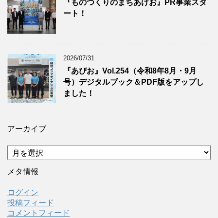
『ものつくりのまちあげお』PR事業スタ
ート！
2026/07/31
『あぴお』Vol.254（令和8年8月・9月
号）デジタルブック＆PDF版をアップし
ました！
アーカイブ
ア
ー
カ
メタ情報
イ
ブ
ログイン
投稿フィード
コメントフィード