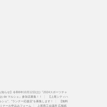
せ】令和6年10月12日(土)『2024スポーツチャ
 de マルシェ』参加店募集！！
【上尾シティハ
ルシェ“、“ランナー応援店“を募集します！
【無料
 セミナーお申込みフォーム
上尾商工会議所 広報紙