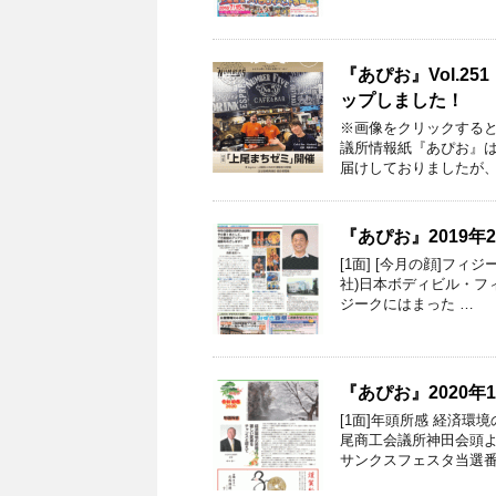
『あぴお』Vol.2
ップしました！
※画像をクリックすると『
議所情報紙『あぴお』は
届けしておりましたが、2
『あぴお』2019
[1面] [今月の顔]フィ
社)日本ボディビル・フ
ジークにはまった …
『あぴお』2020年
[1面]年頭所感 経済
尾商工会議所神田会頭より
サンクスフェスタ当選番