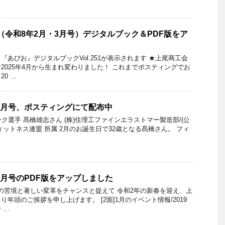
51（令和8年2月・3月号）デジタルブック＆PDF版をア
あぴお』デジタルブックVol.251が表示されます ★上尾商工会
2025年4月から生まれ変わりました！ これまでポスティングでお
0 …
年2月号、ポスティングにて配布中
ジーク選手 髙橋雄志さん (株)住理工ファインエラストマー製造部/(公
ィットネス連盟 所属 2月のお誕生日で32歳となる髙橋さん。 フィ
1月号のPDF版をアップしました
環境の苦境と著しい変革をチャンスと捉えて 令和2年の新春を迎え、上
年頭のご挨拶を申し上げます。 [2面]1月のイベント情報/2019
 …