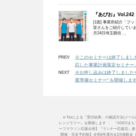
『あぴお』Vol.2
[1面] 事業所紹介「
皆さんをご紹介しています。
月24日埼玉縣信 …
PREV
※このセミナーは終了しました
応した事業計画策定セミナー
NEXT
※お申し込みは終了しました>令和7年
業準備セミナー“ を開催しま
e-Taxによる「受付結果」の確認方法(メー
レンジラリー』を開催します
『AGEOまちフ
ーフマラソン応援企画】『ランナー応援店』参
開催・完全予約制】令和8年度AI＆DX体験会