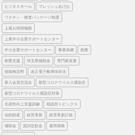
ビジネスモール
フレッシュあげお
ワクチン・検査パッケージ制度
上尾お得情報館
上尾中小企業サポートセンター
中小企業サポートセンター
事業承継
創業
創業支援
埼玉県補助金
専門家派遣
技能検定料
改正電子帳簿保存法
新入会員交流会
新型コロナウイルス感染症
新型コロナウイルス感染症対策
生産性向上支援訓練
相談所トピックス
知的財産
経営革新
経営革新計画
補助金
賀詞交歓会
雇用保険