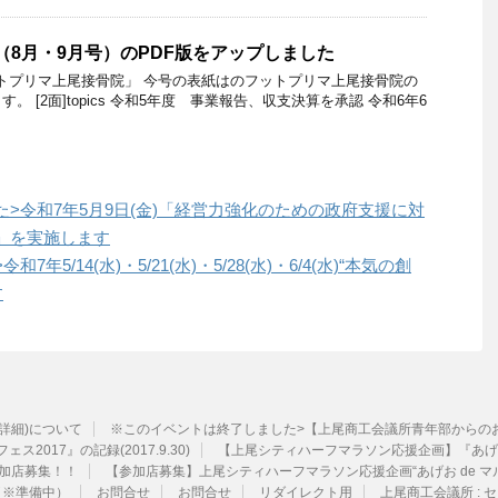
42（8月・9月号）のPDF版をアップしました
フットプリマ上尾接骨院」 今号の表紙はのフットプリマ上尾接骨院の
 [2面]topics 令和5年度 事業報告、収支決算を承認 令和6年6
>令和7年5月9日(金)「経営力強化のための政府支援に対
」を実施します
5/14(水)・5/21(水)・5/28(水)・6/4(水)“本気の創
す
ル詳細)について
※このイベントは終了しました>【上尾商工会議所青年部からのお知ら
ェス2017』の記録(2017.9.30)
【上尾シティハーフマラソン応援企画】『あげお
加店募集！！
【参加店募集】上尾シティハーフマラソン応援企画“あげお de マ
（※準備中）
お問合せ
お問合せ
リダイレクト用
上尾商工会議所 :