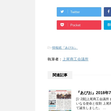
Twitter
B
Pocket
-
情報紙『あぴお』
執筆者：
上尾商工会議所
関連記事
『あぴお』2018
[1･2面]上尾商工会議
いなる使命と役割 上尾商
て誕生しました。 …