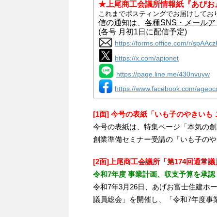
★上尾商工会議所情報紙『あぴお』
これまでポスティングでお届けしており
信の通知は、
各種SNS・メール
(各号 月初1日に配信予定)
https://forms.office.com/r/spAA
https://x.com/apionet
https://page.line.me/430nvuyw
https://www.facebook.com/ageoc
[1面] 今号の表紙「いも子のやきいも
今号の表紙は、特集ページ「本気の創
創業準備セミナー受講の「いも子のや
[2面]上尾商工会議所「第174回通常
令和7年度 事業計画、収支予算を承認
令和7年3月26日、あげお富士住建ホー
議員総会」を開催し、「令和7年度事