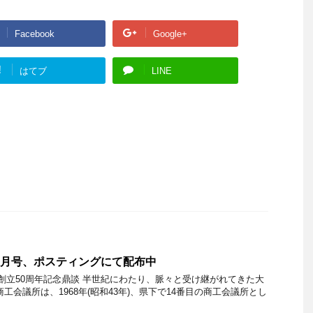
Facebook
Google+
!
はてブ
LINE
年7月号、ポスティングにて配布中
所 創立50周年記念鼎談 半世紀にわたり、脈々と受け継がれてきた大
工会議所は、1968年(昭和43年)、県下で14番目の商工会議所とし