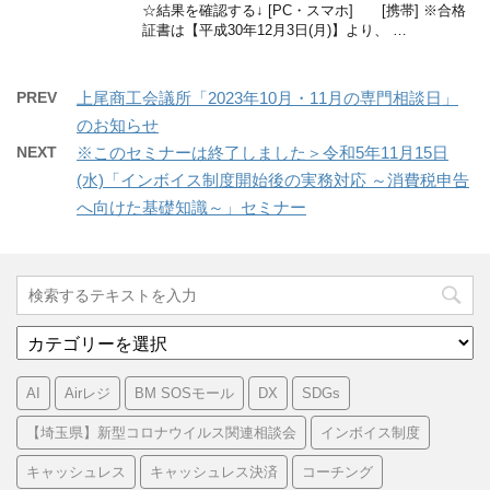
☆結果を確認する↓ [PC・スマホ] [携帯] ※合格
証書は【平成30年12月3日(月)】より、 …
PREV
上尾商工会議所「2023年10月・11月の専門相談日」
のお知らせ
NEXT
※このセミナーは終了しました＞令和5年11月15日
(水)「インボイス制度開始後の実務対応 ～消費税申告
へ向けた基礎知識～」セミナー
カ
テ
ゴ
AI
Airレジ
BM SOSモール
DX
SDGs
リ
ー
【埼玉県】新型コロナウイルス関連相談会
インボイス制度
キャッシュレス
キャッシュレス決済
コーチング