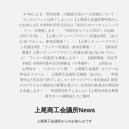
e-Taxによる「受付結果」の確認方法(メール詳細)について
※このイベントは終了しました>【上尾商工会議所青年部から
のお知らせ】令和6年10月12日(土)『2024スポーツチャレンジラ
リー』を開催します
『AGEOまちフェス2017』の記録
(2017.9.30)
【上尾シティハーフマラソン応援企画】『あげ
お de マルシェ』参加店募集！！
【上尾シティハーフマラソ
ン応援企画】『ランナー応援店』参加店募集！！
【参加店
募集】上尾シティハーフマラソン応援企画“あげお de マルシ
ェ“、“ランナー応援店“を募集します！
【無料開催・完全予
約制】令和8年度AI＆DX体験会（※準備中）
お問合せ
お問合せ
リダイレクト用
上尾商工会議所 : セミナーお
申込みフォーム
上尾商工会議所 広報紙『あぴお』
申請
受付は7月31日で終了しました>【テイクアウト等支援金】新型
コロナウイルス感染症の影響を受けている市内の飲食店や商店街
を支援します！
申請受付終了しました>【上尾市頑張る事業
者サポート補助金】のご案内
上尾商工会議所News
上尾商工会議所からのお知らせです