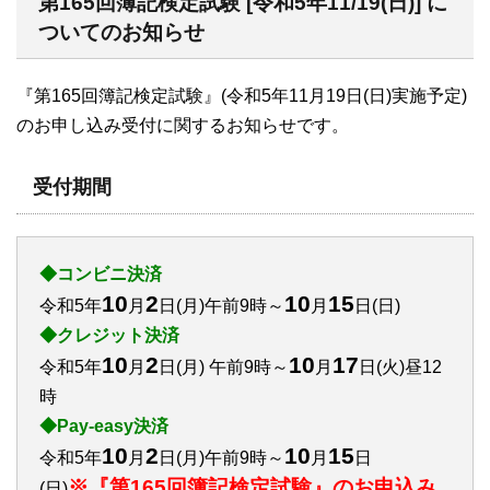
第165回簿記検定試験 [令和5年11/19(日)] に
ついてのお知らせ
『第165回簿記検定試験』(令和5年11月19日(日)実施予定)
のお申し込み受付に関するお知らせです。
受付期間
◆コンビニ決済
10
2
10
15
令和5年
月
日(月)午前9時～
月
日(日)
◆クレジット決済
10
2
10
17
令和5年
月
日(月) 午前9時～
月
日(火)昼12
時
◆Pay-easy決済
10
2
10
15
令和5年
月
日(月)午前9時～
月
日
※『第165回簿記検定試験』のお申込み
(日)