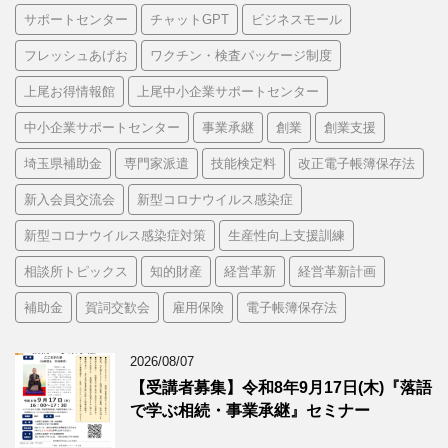
サポートセンター
チャットGPT
ビジネスモール
フレッシュあげお
ワクチン・検査パッケージ制度
上尾お得情報館
上尾中小企業サポートセンター
中小企業サポートセンター
事業承継
創業
創業支援
埼玉県補助金
専門家派遣
技能検定料
改正電子帳簿保存法
新入会員交流会
新型コロナウイルス感染症
新型コロナウイルス感染症対策
生産性向上支援訓練
相談所トピックス
知的財産
経営革新
経営革新計画
補助金
賀詞交歓会
雇用保険
電子帳簿保存法
2026/08/07
【受講者募集】令和8年9月17日(木)『落語
で学ぶ相続・事業承継』セミナー