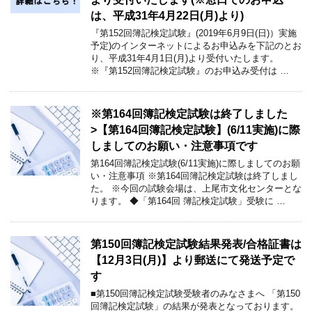
は、平成31年4月22日(月)より)
『第152回簿記検定試験』(2019年6月9日(日)）実施
予定)のインターネットによるお申込みを下記のとお
り、平成31年4月1日(月)より受付いたします。
※『第152回簿記検定試験』のお申込み受付は …
※第164回簿記検定試験は終了しました
>【第164回簿記検定試験】(6/11実施)に際
しましてのお願い・注意事項です
第164回簿記検定試験(6/11実施)に際しましてのお願
い・注意事項 ※第164回簿記検定試験は終了しまし
た。 ※今回の試験会場は、上尾市文化センターとな
ります。 ◆「第164回 簿記検定試験」受験に …
第150回簿記検定試験結果発表/合格証書は
【12月3日(月)】より郵送にて発送予定で
す
■第150回簿記検定試験受験者のみなさまへ 「第150
回簿記検定試験」の結果が発表となっております。