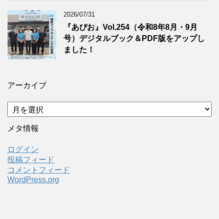
2026/07/31
『あぴお』Vol.254（令和8年8月・9月
号）デジタルブック＆PDF版をアップし
ました！
アーカイブ
ア
ー
カ
メタ情報
イ
ブ
ログイン
投稿フィード
コメントフィード
WordPress.org