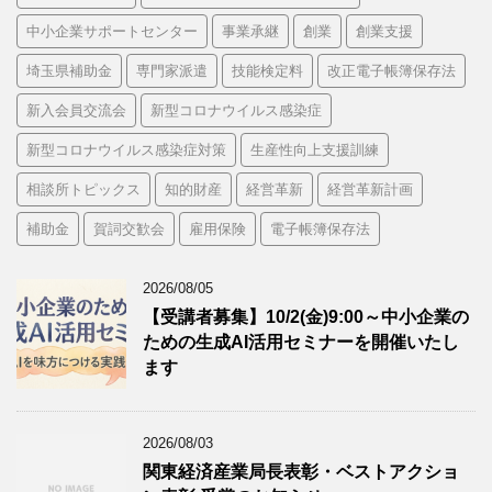
中小企業サポートセンター
事業承継
創業
創業支援
埼玉県補助金
専門家派遣
技能検定料
改正電子帳簿保存法
新入会員交流会
新型コロナウイルス感染症
新型コロナウイルス感染症対策
生産性向上支援訓練
相談所トピックス
知的財産
経営革新
経営革新計画
補助金
賀詞交歓会
雇用保険
電子帳簿保存法
2026/08/05
【受講者募集】10/2(金)9:00～中小企業の
ための生成AI活用セミナーを開催いたし
ます
2026/08/03
関東経済産業局長表彰・ベストアクショ