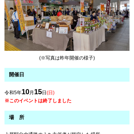
(※写真は昨年開催の様子)
開催日
10
15
令和5年
月
日
(日)
※このイベントは終了しました
場 所