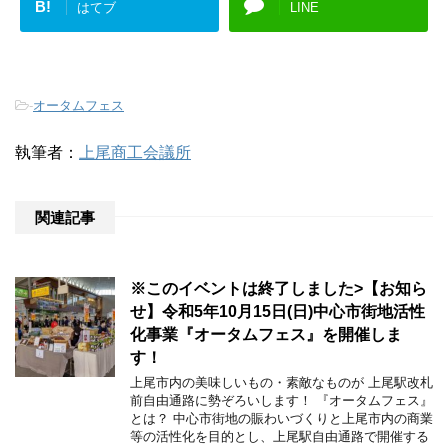
B!
はてブ
LINE
-
オータムフェス
執筆者：
上尾商工会議所
関連記事
※このイベントは終了しました>【お知ら
せ】令和5年10月15日(日)中心市街地活性
化事業『オータムフェス』を開催しま
す！
上尾市内の美味しいもの・素敵なものが 上尾駅改札
前自由通路に勢ぞろいします！ 『オータムフェス』
とは？ 中心市街地の賑わいづくりと上尾市内の商業
等の活性化を目的とし、上尾駅自由通路で開催する