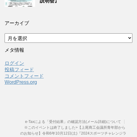
説明会』
アーカイブ
ア
ー
カ
メタ情報
イ
ブ
ログイン
投稿フィード
コメントフィード
WordPress.org
e-Taxによる「受付結果」の確認方法(メール詳細)について
※このイベントは終了しました>【上尾商工会議所青年部から
のお知らせ】令和6年10月12日(土)『2024スポーツチャレンジラ