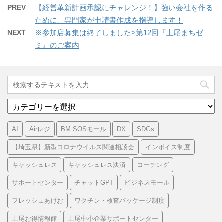
PREV
【経営革新計画承認にチャレンジ！】強い会社を作る
ために、専門家が申請書作成を指導します！
NEXT
※参加店募集は終了しました>第12回『上尾まちゼ
ミ』のご案内
カ
テ
ゴ
AI
Airレジ
BM SOSモール
DX
SDGs
リ
ー
【埼玉県】新型コロナウイルス関連相談会
インボイス制度
キャッシュレス
キャッシュレス決済
コーチング
サポートセンター
チャットGPT
ビジネスモール
フレッシュあげお
ワクチン・検査パッケージ制度
上尾お得情報館
上尾中小企業サポートセンター