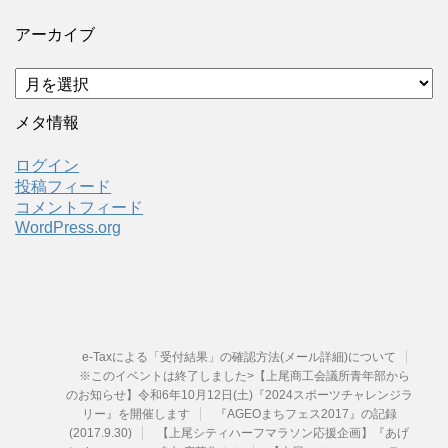
アーカイブ
ア
ー
カ
メタ情報
イ
ブ
ログイン
投稿フィード
コメントフィード
WordPress.org
e-Taxによる「受付結果」の確認方法(メール詳細)について
※このイベントは終了しました>【上尾商工会議所青年部から
のお知らせ】令和6年10月12日(土)『2024スポーツチャレンジラ
リー』を開催します
『AGEOまちフェス2017』の記録
(2017.9.30)
【上尾シティハーフマラソン応援企画】『あげ