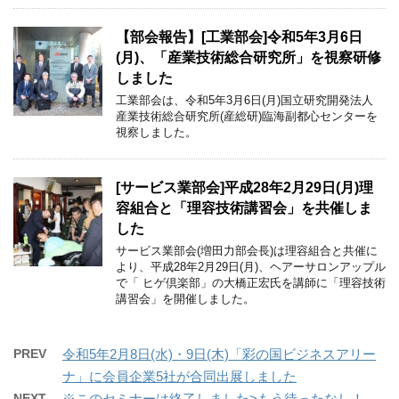
【部会報告】[工業部会]令和5年3月6日
(月)、「産業技術総合研究所」を視察研修
しました
工業部会は、令和5年3月6日(月)国立研究開発法人
産業技術総合研究所(産総研)臨海副都心センターを
視察しました。
[サービス業部会]平成28年2月29日(月)理
容組合と「理容技術講習会」を共催しま
した
サービス業部会(増田力部会長)は理容組合と共催に
より、平成28年2月29日(月)、ヘアーサロンアップル
で「 ヒゲ倶楽部」の大橋正宏氏を講師に「理容技術
講習会」を開催しました。
PREV
令和5年2月8日(水)・9日(木)「彩の国ビジネスアリー
ナ」に会員企業5社が合同出展しました
NEXT
※このセミナーは終了しました>もう待ったなし！