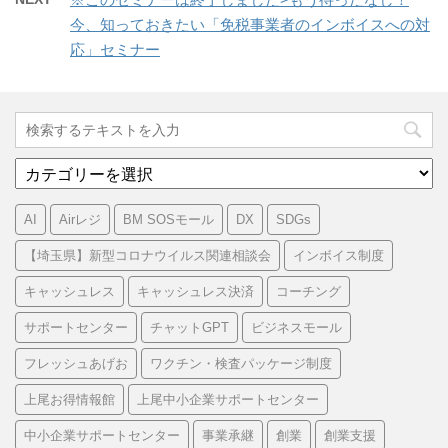
今、知っておきたい「免税事業者のインボイスへの対
応」セミナー
カ
テ
ゴ
AI
Airレジ
BM SOSモール
DX
SDGs
リ
ー
【埼玉県】新型コロナウイルス関連相談会
インボイス制度
キャッシュレス
キャッシュレス決済
コーチング
サポートセンター
チャットGPT
ビジネスモール
フレッシュあげお
ワクチン・検査パッケージ制度
上尾お得情報館
上尾中小企業サポートセンター
中小企業サポートセンター
事業承継
創業
創業支援