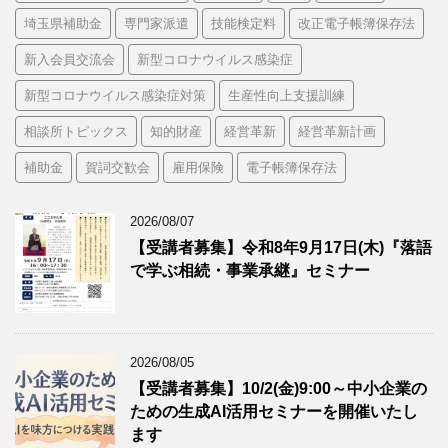
埼玉県補助金
専門家派遣
技能検定料
改正電子帳簿保存法
新入会員交流会
新型コロナウイルス感染症
新型コロナウイルス感染症対策
生産性向上支援訓練
相談所トピックス
知的財産
経営革新
経営革新計画
補助金
賀詞交歓会
雇用保険
電子帳簿保存法
2026/08/07
【受講者募集】令和8年9月17日(木)『落語
で学ぶ相続・事業承継』セミナー
2026/08/05
【受講者募集】10/2(金)9:00～中小企業の
ための生成AI活用セミナーを開催いたし
ます