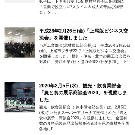
弘子氏・トキ美容室 代表 島村登喜子氏を講師に
「営業で役立つUPスタイル＆成人式帯結び講習
会」を …
平成28年2月26日(金)「上尾版ビジネス交
流会」を開催しました
当所工業部会(北林辰哉部会長)は、平成28年2月26日
(金)、上尾市プラザ22で「上尾版ビジネス交流会」
を開催しました。 桶川・伊奈・北本の商工会会員を
対象に、発注企業7社・協力企業27社が参加し、ビ
…
2020年2月5日(水)、観光・飲食業部会
「農と食の展示商談会2020」を視察しま
した
観光・飲食業部会（ 鈴木明治部会長）は、2月5日
(水)さいたまスーパーアリーナで開催された「農と
食の展示・商談会2020」を視察しました。 全国有
数の食料品製造品出荷額を誇る埼玉県の食材を全国
各地にP …