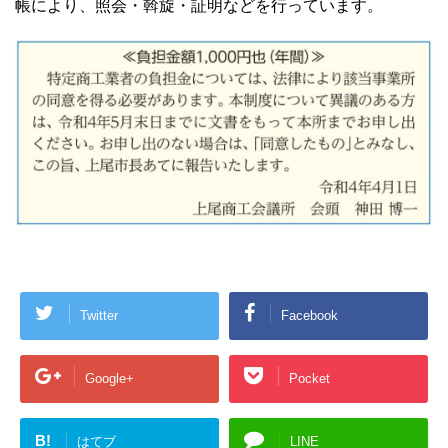
帳により、照会・斡旋・証明などを行っています。
Twitter
Facebook
Google+
Pocket
B!
はてブ
LINE