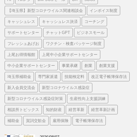
リ
ー
【埼玉県】新型コロナウイルス関連相談会
インボイス制度
キャッシュレス
キャッシュレス決済
コーチング
サポートセンター
チャットGPT
ビジネスモール
フレッシュあげお
ワクチン・検査パッケージ制度
上尾お得情報館
上尾中小企業サポートセンター
中小企業サポートセンター
事業承継
創業
創業支援
埼玉県補助金
専門家派遣
技能検定料
改正電子帳簿保存法
新入会員交流会
新型コロナウイルス感染症
新型コロナウイルス感染症対策
生産性向上支援訓練
相談所トピックス
知的財産
経営革新
経営革新計画
補助金
賀詞交歓会
雇用保険
電子帳簿保存法