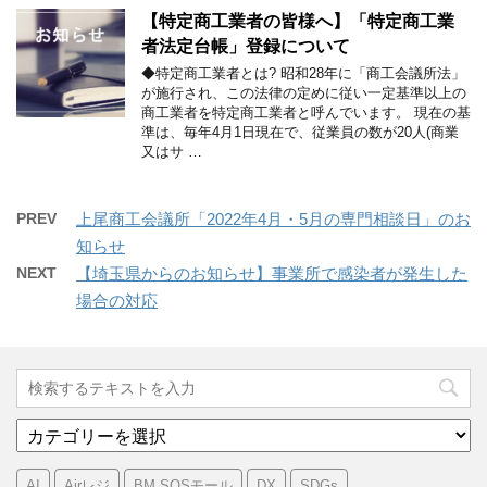
【特定商工業者の皆様へ】「特定商工業
者法定台帳」登録について
◆特定商工業者とは? 昭和28年に「商工会議所法」
が施行され、この法律の定めに従い一定基準以上の
商工業者を特定商工業者と呼んでいます。 現在の基
準は、毎年4月1日現在で、従業員の数が20人(商業
又はサ …
PREV
上尾商工会議所「2022年4月・5月の専門相談日」のお
知らせ
NEXT
【埼玉県からのお知らせ】事業所で感染者が発生した
場合の対応
カ
テ
ゴ
AI
Airレジ
BM SOSモール
DX
SDGs