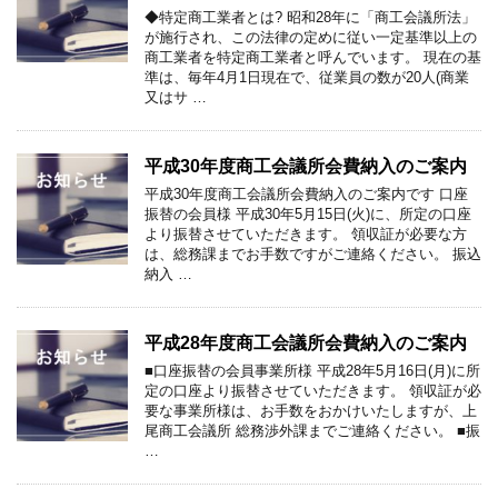
◆特定商工業者とは? 昭和28年に「商工会議所法」
が施行され、この法律の定めに従い一定基準以上の
商工業者を特定商工業者と呼んでいます。 現在の基
準は、毎年4月1日現在で、従業員の数が20人(商業
又はサ …
平成30年度商工会議所会費納入のご案内
平成30年度商工会議所会費納入のご案内です 口座
振替の会員様 平成30年5月15日(火)に、所定の口座
より振替させていただきます。 領収証が必要な方
は、総務課までお手数ですがご連絡ください。 振込
納入 …
平成28年度商工会議所会費納入のご案内
■口座振替の会員事業所様 平成28年5月16日(月)に所
定の口座より振替させていただきます。 領収証が必
要な事業所様は、お手数をおかけいたしますが、上
尾商工会議所 総務渉外課までご連絡ください。 ■振
…