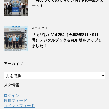
『ものつくりのまちあげお』PR事業スタ
ート！
2026/07/31
『あぴお』Vol.254（令和8年8月・9月
号）デジタルブック＆PDF版をアップし
ました！
アーカイブ
ア
ー
カ
メタ情報
イ
ブ
ログイン
投稿フィード
コメントフィード