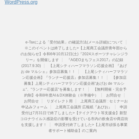
WordPress.org
e-Taxによる「受付結果」の確認方法(メール詳細)について
※このイベントは終了しました>【上尾商工会議所青年部から
のお知らせ】令和6年10月12日(土)『2024スポーツチャレンジラ
リー』を開催します
『AGEOまちフェス2017』の記録
(2017.9.30)
【上尾シティハーフマラソン応援企画】『あげ
お de マルシェ』参加店募集！！
【上尾シティハーフマラソ
ン応援企画】『ランナー応援店』参加店募集！！
【参加店
募集】上尾シティハーフマラソン応援企画“あげお de マルシ
ェ“、“ランナー応援店“を募集します！
【無料開催・完全予
約制】令和8年度AI＆DX体験会（※準備中）
お問合せ
お問合せ
リダイレクト用
上尾商工会議所 : セミナーお
申込みフォーム
上尾商工会議所 広報紙『あぴお』
申請
受付は7月31日で終了しました>【テイクアウト等支援金】新型
コロナウイルス感染症の影響を受けている市内の飲食店や商店街
を支援します！
申請受付終了しました>【上尾市頑張る事業
者サポート補助金】のご案内