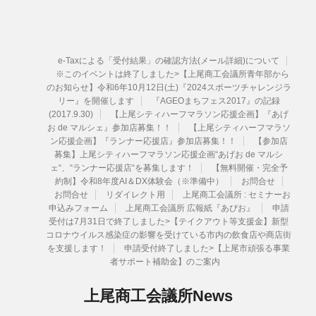
e-Taxによる「受付結果」の確認方法(メール詳細)について
※このイベントは終了しました>【上尾商工会議所青年部から
のお知らせ】令和6年10月12日(土)『2024スポーツチャレンジラ
リー』を開催します
『AGEOまちフェス2017』の記録
(2017.9.30)
【上尾シティハーフマラソン応援企画】『あげ
お de マルシェ』参加店募集！！
【上尾シティハーフマラソ
ン応援企画】『ランナー応援店』参加店募集！！
【参加店
募集】上尾シティハーフマラソン応援企画“あげお de マルシ
ェ“、“ランナー応援店“を募集します！
【無料開催・完全予
約制】令和8年度AI＆DX体験会（※準備中）
お問合せ
お問合せ
リダイレクト用
上尾商工会議所 : セミナーお
申込みフォーム
上尾商工会議所 広報紙『あぴお』
申請
受付は7月31日で終了しました>【テイクアウト等支援金】新型
コロナウイルス感染症の影響を受けている市内の飲食店や商店街
を支援します！
申請受付終了しました>【上尾市頑張る事業
者サポート補助金】のご案内
上尾商工会議所News