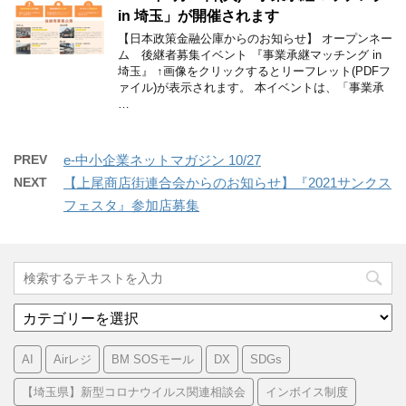
in 埼玉」が開催されます
【日本政策金融公庫からのお知らせ】 オープンネー
ム 後継者募集イベント 『事業承継マッチング in
埼玉』 ↑画像をクリックするとリーフレット(PDFフ
ァイル)が表示されます。 本イベントは、「事業承
…
PREV
e-中小企業ネットマガジン 10/27
NEXT
【上尾商店街連合会からのお知らせ】『2021サンクス
フェスタ』参加店募集
カ
テ
ゴ
AI
Airレジ
BM SOSモール
DX
SDGs
リ
ー
【埼玉県】新型コロナウイルス関連相談会
インボイス制度