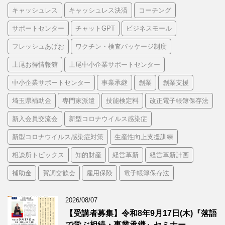
キャッシュレス
キャッシュレス決済
コーチング
サポートセンター
チャットGPT
ビジネスモール
フレッシュあげお
ワクチン・検査パッケージ制度
上尾お得情報館
上尾中小企業サポートセンター
中小企業サポートセンター
事業承継
創業
創業支援
埼玉県補助金
専門家派遣
技能検定料
改正電子帳簿保存法
新入会員交流会
新型コロナウイルス感染症
新型コロナウイルス感染症対策
生産性向上支援訓練
相談所トピックス
知的財産
経営革新
経営革新計画
補助金
賀詞交歓会
雇用保険
電子帳簿保存法
2026/08/07
【受講者募集】令和8年9月17日(木)『落語
で学ぶ相続・事業承継』セミナー