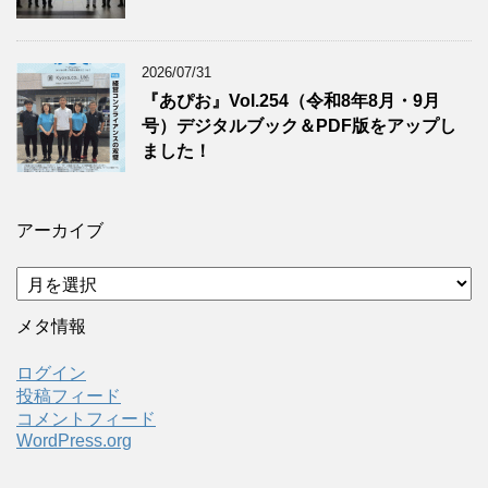
2026/07/31
『あぴお』Vol.254（令和8年8月・9月
号）デジタルブック＆PDF版をアップし
ました！
アーカイブ
ア
ー
カ
メタ情報
イ
ブ
ログイン
投稿フィード
コメントフィード
WordPress.org