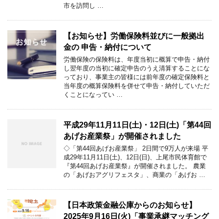
市を訪問し …
【お知らせ】労働保険料並びに一般拠出
金の 申告・納付について
労働保険の保険料は、年度当初に概算で申告・納付
し翌年度の当初に確定申告のうえ清算することにな
っており、事業主の皆様には前年度の確定保険料と
当年度の概算保険料を併せて申告・納付していただ
くことになってい …
平成29年11月11日(土)・12日(土)「第44回
あげお産業祭」が開催されました
◇「第44回あげお産業祭」 2日間で9万人が来場 平
成29年11月11日(土)、12日(日)、上尾市民体育館で
『第44回あげお産業祭』が開催されました。 農業
の「あげおアグリフェスタ」、商業の「あげお …
【日本政策金融公庫からのお知らせ】
2025年9月16日(火)「事業承継マッチング