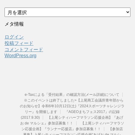
ア
ー
カ
メタ情報
イ
ブ
ログイン
投稿フィード
コメントフィード
WordPress.org
e-Taxによる「受付結果」の確認方法(メール詳細)について
※このイベントは終了しました>【上尾商工会議所青年部から
のお知らせ】令和6年10月12日(土)『2024スポーツチャレンジラ
リー』を開催します
『AGEOまちフェス2017』の記録
(2017.9.30)
【上尾シティハーフマラソン応援企画】『あげ
お de マルシェ』参加店募集！！
【上尾シティハーフマラソ
ン応援企画】『ランナー応援店』参加店募集！！
【参加店
募集】上尾シティハーフマラソン応援企画“あげお de マルシ