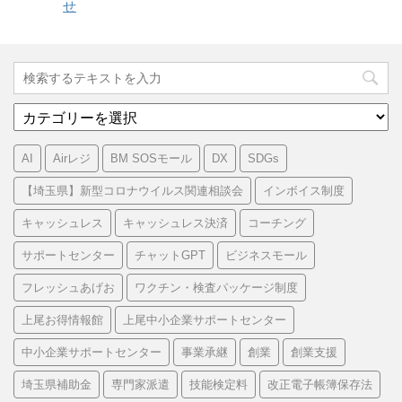
せ
カ
テ
ゴ
AI
Airレジ
BM SOSモール
DX
SDGs
リ
ー
【埼玉県】新型コロナウイルス関連相談会
インボイス制度
キャッシュレス
キャッシュレス決済
コーチング
サポートセンター
チャットGPT
ビジネスモール
フレッシュあげお
ワクチン・検査パッケージ制度
上尾お得情報館
上尾中小企業サポートセンター
中小企業サポートセンター
事業承継
創業
創業支援
埼玉県補助金
専門家派遣
技能検定料
改正電子帳簿保存法