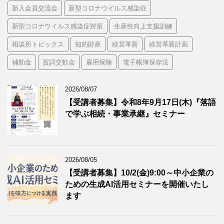
新入会員交流会
新型コロナウイルス感染症
新型コロナウイルス感染症対策
生産性向上支援訓練
相談所トピックス
知的財産
経営革新
経営革新計画
補助金
賀詞交歓会
雇用保険
電子帳簿保存法
2026/08/07
【受講者募集】令和8年9月17日(木)『落語
で学ぶ相続・事業承継』セミナー
2026/08/05
【受講者募集】10/2(金)9:00～中小企業の
ための生成AI活用セミナーを開催いたし
ます