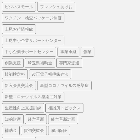
ビジネスモール
フレッシュあげお
ワクチン・検査パッケージ制度
上尾お得情報館
上尾中小企業サポートセンター
中小企業サポートセンター
事業承継
創業
創業支援
埼玉県補助金
専門家派遣
技能検定料
改正電子帳簿保存法
新入会員交流会
新型コロナウイルス感染症
新型コロナウイルス感染症対策
生産性向上支援訓練
相談所トピックス
知的財産
経営革新
経営革新計画
補助金
賀詞交歓会
雇用保険