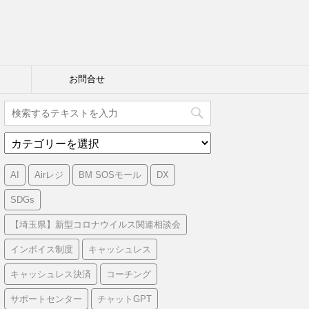
お問合せ
カ
テ
ゴ
AI
Airレジ
BM SOSモール
DX
リ
ー
SDGs
【埼玉県】新型コロナウイルス関連相談会
インボイス制度
キャッシュレス
キャッシュレス決済
コーチング
サポートセンター
チャットGPT