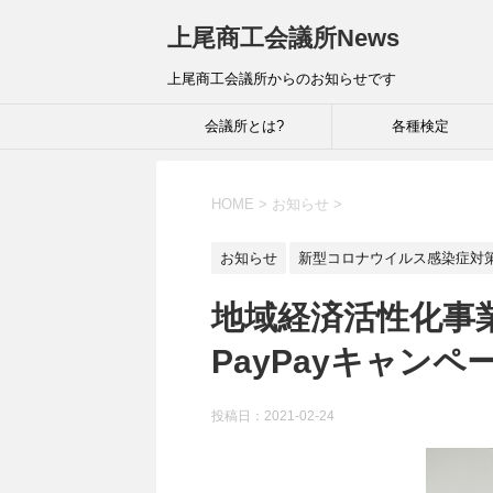
上尾商工会議所News
上尾商工会議所からのお知らせです
会議所とは?
各種検定
HOME
>
お知らせ
>
お知らせ
新型コロナウイルス感染症対
地域経済活性化事
PayPayキャン
投稿日：
2021-02-24