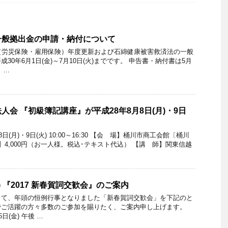
一般拠出金の申請・納付について
（労災保険・雇用保険）年度更新および石綿健康被害救済法の一般
30年6月1日(金)～7月10日(火)までです。 申告書・納付書は5月
 …
会 『初級簿記講座』が平成28年8月8日(月)・9日
(月)・9日(火) 10:00～16:30 【会 場】桶川市商工会館〔桶川
加費】4,000円（お一人様。税込･テキスト代込） 【講 師】関東信越
) 『2017 新春賀詞交歓会』のご案内
して、年頭の恒例行事となりました「新春賀詞交歓会」を下記のと
でご活躍の方々多数のご参加を賜りたく、ご案内申し上げます。
日(金) 午後 …