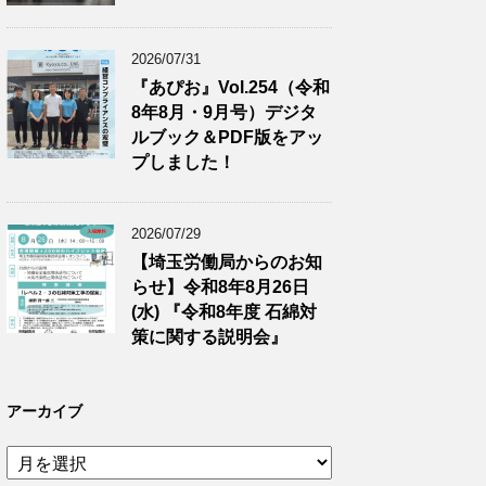
2026/07/31
『あぴお』Vol.254（令和
8年8月・9月号）デジタ
ルブック＆PDF版をアッ
プしました！
2026/07/29
【埼玉労働局からのお知
らせ】令和8年8月26日
(水) 『令和8年度 石綿対
策に関する説明会』
アーカイブ
ア
ー