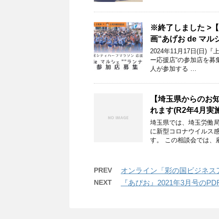
※終了しました >
画“あげお de マ
2024年11月17日(日
ー応援店“の参加店を募
人が参加する …
【埼玉県からのお
れます(R2年4月実
埼玉県では、埼玉労働
に新型コロナウイルス
す。 この相談会では、
PREV
オンライン「彩の国ビジネス
NEXT
『あぴお』2021年3月号のP