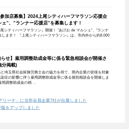
【参加店募集】2024上尾シティハーフマラソン応援企
ルシェ“、“ランナー応援店“を募集します！
)『上尾シティハーフマラソン』開催！ “あげお de マルシェ“、“ランナ
集します！ 『上尾シティハーフマラソン』は、市内外から約8,000
知らせ】雇用調整助成金等に係る緊急相談会が開催さ
施分掲載)
局と埼玉県社会保険労務士会の協力を得て、県内企業の皆様を対象
感染症の影響に伴う雇用調整助成金等に係る個別相談会を開催しま
雇用調整助成金の精 …
アリーナ」に当所会員企業7社が出展しました
DF版をアップしました