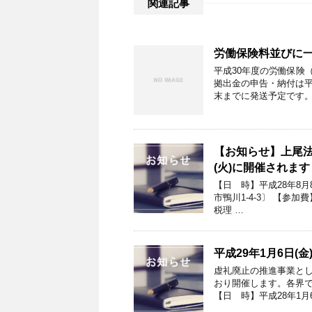
関連記事
労働保険料並びに
平成30年度の労働保険
拠出金の申告・納付は平成
末までに発送予定です。
【お知らせ】上尾法人
(火)に開催されます
【日 時】平成28年8月8日
市鴨川1-4-3〕 【参
税理 …
平成29年1月6日(金
虚礼廃止の推進事業と
おり開催します。各界
【日 時】平成28年1月6