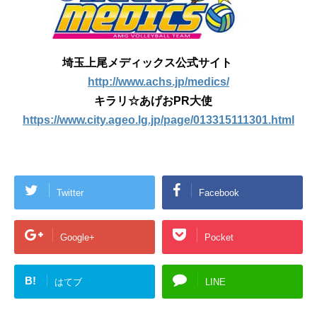
埼玉上尾メディックス公式サイト
http://www.achs.jp/medics/
キラリ☆あげおPR大使
https://www.city.ageo.lg.jp/page/013315111301.html
Twitter
Facebook
Google+
Pocket
B!
はてブ
LINE