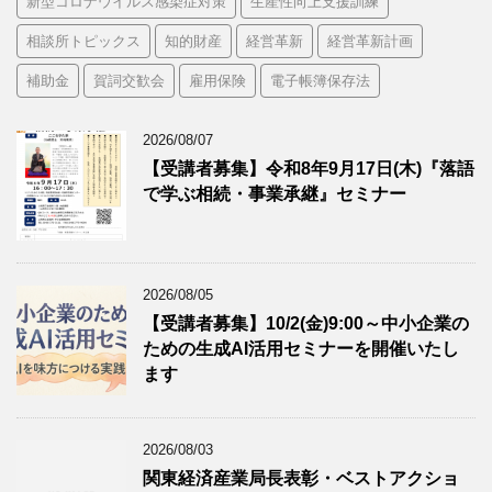
新型コロナウイルス感染症対策
生産性向上支援訓練
相談所トピックス
知的財産
経営革新
経営革新計画
補助金
賀詞交歓会
雇用保険
電子帳簿保存法
2026/08/07
【受講者募集】令和8年9月17日(木)『落語
で学ぶ相続・事業承継』セミナー
2026/08/05
【受講者募集】10/2(金)9:00～中小企業の
ための生成AI活用セミナーを開催いたし
ます
2026/08/03
関東経済産業局長表彰・ベストアクショ