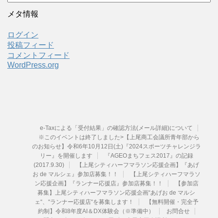
ー
カ
メタ情報
イ
ブ
ログイン
投稿フィード
コメントフィード
WordPress.org
e-Taxによる「受付結果」の確認方法(メール詳細)について
※このイベントは終了しました>【上尾商工会議所青年部から
のお知らせ】令和6年10月12日(土)『2024スポーツチャレンジラ
リー』を開催します
『AGEOまちフェス2017』の記録
(2017.9.30)
【上尾シティハーフマラソン応援企画】『あげ
お de マルシェ』参加店募集！！
【上尾シティハーフマラソ
ン応援企画】『ランナー応援店』参加店募集！！
【参加店
募集】上尾シティハーフマラソン応援企画“あげお de マルシ
ェ“、“ランナー応援店“を募集します！
【無料開催・完全予
約制】令和8年度AI＆DX体験会（※準備中）
お問合せ