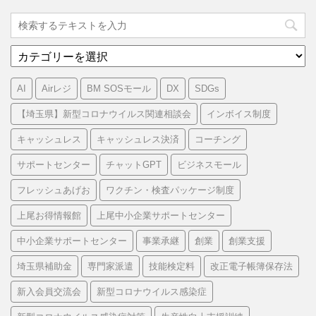
カ
テ
ゴ
AI
Airレジ
BM SOSモール
DX
SDGs
リ
ー
【埼玉県】新型コロナウイルス関連相談会
インボイス制度
キャッシュレス
キャッシュレス決済
コーチング
サポートセンター
チャットGPT
ビジネスモール
フレッシュあげお
ワクチン・検査パッケージ制度
上尾お得情報館
上尾中小企業サポートセンター
中小企業サポートセンター
事業承継
創業
創業支援
埼玉県補助金
専門家派遣
技能検定料
改正電子帳簿保存法
新入会員交流会
新型コロナウイルス感染症