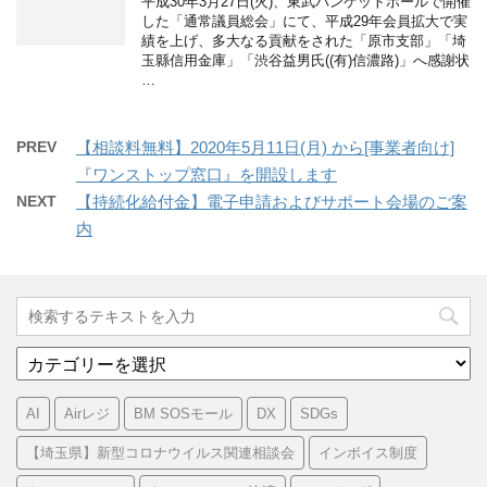
平成30年3月27日(火)、東武バンケットホールで開催
した「通常議員総会」にて、平成29年会員拡大で実
績を上げ、多大なる貢献をされた「原市支部」「埼
玉縣信用金庫」「渋谷益男氏((有)信濃路)」へ感謝状
…
PREV
【相談料無料】2020年5月11日(月) から[事業者向け]
『ワンストップ窓口』を開設します
NEXT
【持続化給付金】電子申請およびサポート会場のご案
内
カ
テ
ゴ
AI
Airレジ
BM SOSモール
DX
SDGs
リ
ー
【埼玉県】新型コロナウイルス関連相談会
インボイス制度