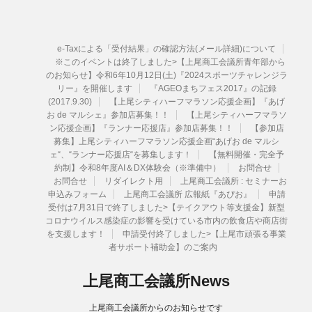
e-Taxによる「受付結果」の確認方法(メール詳細)について
※このイベントは終了しました>【上尾商工会議所青年部から
のお知らせ】令和6年10月12日(土)『2024スポーツチャレンジラ
リー』を開催します
『AGEOまちフェス2017』の記録
(2017.9.30)
【上尾シティハーフマラソン応援企画】『あげ
お de マルシェ』参加店募集！！
【上尾シティハーフマラソ
ン応援企画】『ランナー応援店』参加店募集！！
【参加店
募集】上尾シティハーフマラソン応援企画“あげお de マルシ
ェ“、“ランナー応援店“を募集します！
【無料開催・完全予
約制】令和8年度AI＆DX体験会（※準備中）
お問合せ
お問合せ
リダイレクト用
上尾商工会議所 : セミナーお
申込みフォーム
上尾商工会議所 広報紙『あぴお』
申請
受付は7月31日で終了しました>【テイクアウト等支援金】新型
コロナウイルス感染症の影響を受けている市内の飲食店や商店街
を支援します！
申請受付終了しました>【上尾市頑張る事業
者サポート補助金】のご案内
上尾商工会議所News
上尾商工会議所からのお知らせです