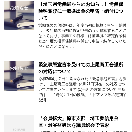
【埼玉県労働局からのお知らせ】労働保
険料並びに一般拠出金の申告・納付につ
いて
労働保険の保険料は、年度当初に概算で申告・納付
し、翌年度の当初に確定申告のうえ精算することに
なっており、事業主の皆様には前年度の確定保険料
と当年度の概算保険料を併せて申告・納付していた
だくにことになっ …
緊急事態宣言を受けての上尾商工会議所
の対応について
令和2年4月７日に発令された「緊急事態宣言」を受
けて、上尾商工会議所（4月21日現在）の対応につ
いてご案内いたします (1)当所の営業について 当所
では、「1時間に1回の換気」「ドアノブ等の定期的
な消 …
「会員拡大」原市支部・埼玉縣信用金
庫・渋谷益男氏を議員総会で表彰