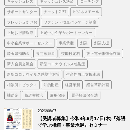
キャッシュレス
キャッシュレス決済
コーチング
サポートセンター
チャットGPT
ビジネスモール
フレッシュあげお
ワクチン・検査パッケージ制度
上尾お得情報館
上尾中小企業サポートセンター
中小企業サポートセンター
事業承継
創業
創業支援
埼玉県補助金
専門家派遣
技能検定料
改正電子帳簿保存法
新入会員交流会
新型コロナウイルス感染症
新型コロナウイルス感染症対策
生産性向上支援訓練
相談所トピックス
知的財産
経営革新
経営革新計画
補助金
賀詞交歓会
雇用保険
電子帳簿保存法
2026/08/07
【受講者募集】令和8年9月17日(木)『落語
で学ぶ相続・事業承継』セミナー