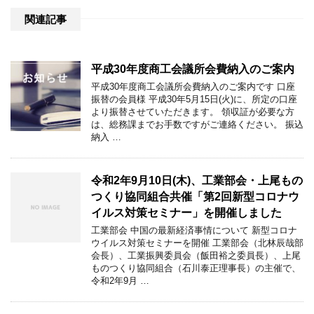
関連記事
平成30年度商工会議所会費納入のご案内
平成30年度商工会議所会費納入のご案内です 口座
振替の会員様 平成30年5月15日(火)に、所定の口座
より振替させていただきます。 領収証が必要な方
は、総務課までお手数ですがご連絡ください。 振込
納入 …
令和2年9月10日(木)、工業部会・上尾もの
つくり協同組合共催「第2回新型コロナウ
イルス対策セミナー」を開催しました
工業部会 中国の最新経済事情について 新型コロナ
ウイルス対策セミナーを開催 工業部会（北林辰哉部
会長）、工業振興委員会（飯田裕之委員長）、上尾
ものつくり協同組合（石川泰正理事長）の主催で、
令和2年9月 …