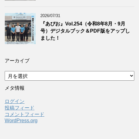
2026/07/31
『あぴお』Vol.254（令和8年8月・9月
号）デジタルブック＆PDF版をアップし
ました！
アーカイブ
ア
ー
カ
メタ情報
イ
ブ
ログイン
投稿フィード
コメントフィード
WordPress.org