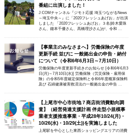
番組に出演しました！
J:COMチャンネル『ジモト応援 埼玉つながるNews
～埼玉中央～』に「2020フレッシュあげお」が出演
しました 「2020フレッシュあげお」３名(鈴木愛珠
さん、鐘本千優さん、髙橋理沙さん)が、令和 …
【事業主のみなさまへ】労働保険の年度
更新手続 並びに 一般拠出金の申告・納付
について（令和6年6月3日～7月10日）
労働保険の年度更新手続きのお知らせ [令和6年6月3
日(月)～7月10日(水)] 労働保険（労災保険・雇用保
険）の令和5年度確定保険料と令和6年度概算保険料
及び 石綿健康被害救済法の一般拠出金の申告 …
【上尾市中心市街地７商店街消費動向調
査】（経営発達支援計画 伴走型小規模事
業者支援推進事業・平成28年10/24(月)・
10/26(水)・10/29(土))を実施しました
上尾駅を中心とした東西ショッピングエリアの消費