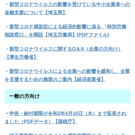
・
新型コロナウイルスの影響を受けている中小企業者への
金融支援について【埼玉県】
・
新型コロナ感染症による経済的影響に係る 「特別労働
相談窓口」を開設【埼玉労働局】(PDFファイル)
・
新型コロナウイルスに関するQ＆A（企業の方向け）
【厚生労働省】
・
新型コロナウイルスによる企業への影響を緩和し、企業
を支援するための施策のご案内【経済産業省】
一般の方向け
・
申告・納付期限が令和2年4月16日（木）まで延長され
ました（PDFデータ）【国税庁】