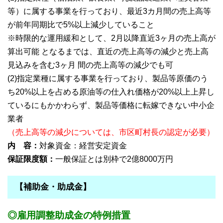
等）に属する事業を行っており、最近3カ月間の売上高等
が前年同期比で5%以上減少していること
※時限的な運用緩和として、2月以降直近3ヶ月の売上高が
算出可能 となるまでは、直近の売上高等の減少と売上高
見込みを含む3ヶ月 間の売上高等の減少でも可
(2)指定業種に属する事業を行っており、製品等原価のう
ち20%以上を占める原油等の仕入れ価格が20%以上上昇し
ているにもかかわらず、製品等価格に転嫁できない中小企
業者
（売上高等の減少については、市区町村長の認定が必要）
内 容：
対象資金：経営安定資金
保証限度額：
一般保証とは別枠で2億8000万円
【補助金・助成金】
◎雇用調整助成金の特例措置