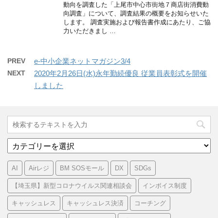
動向を調査した「上尾市中心市街地７商店街消費動
向調査」について、調査結果の概要をお知らせいた
します。 調査実施および報告書作成にあたり、ご協
力いただきまし …
PREV
e-中小企業ネットマガジン3/4
NEXT
2020年2月26日(水)永年勤続優良 従業員表彰式を開催
しました
カ
テ
ゴ
AI
Airレジ
BM SOSモール
DX
SDGs
リ
ー
【埼玉県】新型コロナウイルス関連相談会
インボイス制度
キャッシュレス
キャッシュレス決済
コーチング