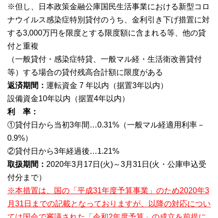
※但し、日本政策金融公庫国民生活事業における新型コロ
ナウイルス感染症特別貸付のうち、金利引き下げ措置に対
する3,000万円を限度とする限度額に含まれる等、他の貸
付と重複
（一般貸付・感染症特貸、一般マル経・生活衛改善貸付
等）する場合の貸付残高合計額に限度がある
返済期間：
運転資金 7 年以内（据置3年以内）
設備資金10年以内（据置4年以内）
利 率：
①貸付日から当初3年間…0.31%（一般マル経適用利率－
0.9%）
②貸付日から3年経過後…1.21%
取扱期間：
2020年3月17日(火)～3月31日(火・公庫申込受
付分まで）
※本措置は、国の「平成31年度予算事業」のため2020年3
月31日までの記載となっておりますが、以降の対応につい
ては国会で審議された「令和2年度予算」の成立を前提に