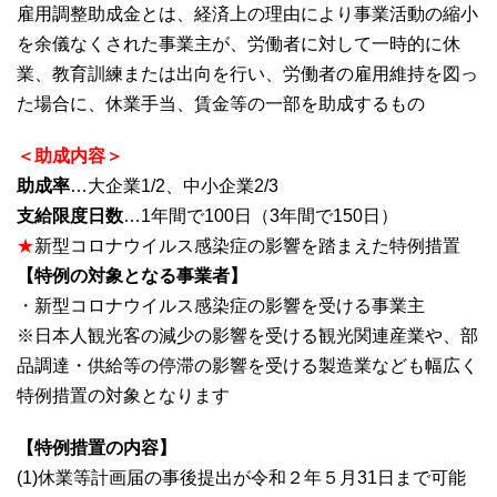
雇用調整助成金とは、経済上の理由により事業活動の縮小
を余儀なくされた事業主が、労働者に対して一時的に休
業、教育訓練または出向を行い、労働者の雇用維持を図っ
た場合に、休業手当、賃金等の一部を助成するもの
＜助成内容＞
助成率
…大企業1/2、中小企業2/3
支給限度日数
…1年間で100日（3年間で150日）
★
新型コロナウイルス感染症の影響を踏まえた特例措置
【特例の対象となる事業者】
・新型コロナウイルス感染症の影響を受ける事業主
※日本人観光客の減少の影響を受ける観光関連産業や、部
品調達・供給等の停滞の影響を受ける製造業なども幅広く
特例措置の対象となります
【特例措置の内容】
(1)休業等計画届の事後提出が令和２年５月31日まで可能