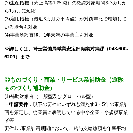
(2)生産指標（売上高等10%減）の確認対象期間を3カ月か
ら1カ月に短縮
(3)雇用指標（最近3カ月の平均値）が対前年比で増加して
いる場合も対象
(4)事業所設置後、1年未満の事業主も対象
※詳しくは、埼玉労働局職業安定部職業対策課（048-600-
6209）まで
◎ものづくり・商業・サービス業補助金（通称:
ものづくり補助金）
(1)補助対象者（一般型及びグローバル型）
・申請要件
…以下の要件のいずれも満たす3～5年の事業計
画を策定し、従業員に表明している中小企業・小規模事業
者等
要件1…事業計画期間において、給与支給総額を年率平均