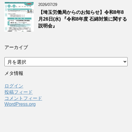
2026/07/29
【埼玉労働局からのお知らせ】令和8年8
月26日(水) 『令和8年度 石綿対策に関する
説明会』
アーカイブ
ア
ー
カ
メタ情報
イ
ブ
ログイン
投稿フィード
コメントフィード
WordPress.org