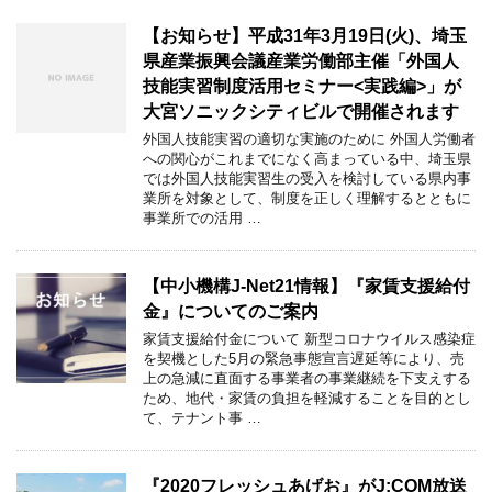
【お知らせ】平成31年3月19日(火)、埼玉
県産業振興会議産業労働部主催「外国人
技能実習制度活用セミナー<実践編>」が
大宮ソニックシティビルで開催されます
外国人技能実習の適切な実施のために 外国人労働者
への関心がこれまでになく高まっている中、埼玉県
では外国人技能実習生の受入を検討している県内事
業所を対象として、制度を正しく理解するとともに
事業所での活用 …
【中小機構J-Net21情報】『家賃支援給付
金』についてのご案内
家賃支援給付金について 新型コロナウイルス感染症
を契機とした5月の緊急事態宣言遅延等により、売
上の急減に直面する事業者の事業継続を下支えする
ため、地代・家賃の負担を軽減することを目的とし
て、テナント事 …
『2020フレッシュあげお』がJ:COM放送