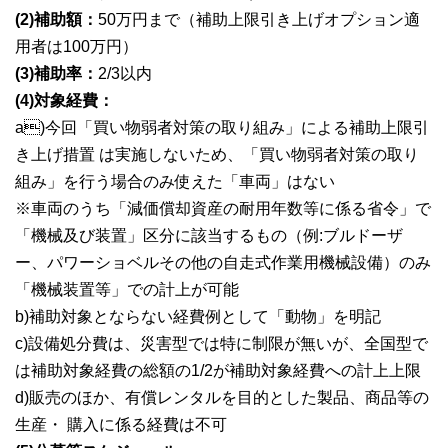
(2)補助額：
50万円まで（補助上限引き上げオプション適
用者は100万円）
(3)補助率：
2/3以内
(4)対象経費：
a)今回「買い物弱者対策の取り組み」による補助上限引
き上げ措置 は実施しないため、「買い物弱者対策の取り
組み」を行う場合のみ使えた「車両」はない
※車両のうち「減価償却資産の耐用年数等に係る省令」で
「機械及び装置」区分に該当するもの（例:ブルドーザ
ー、パワーショベルその他の自走式作業用機械設備）のみ
「機械装置等」での計上が可能
b)補助対象とならない経費例として「動物」を明記
c)設備処分費は、災害型では特に制限が無いが、全国型で
は補助対象経費の総額の1/2が補助対象経費への計上上限
d)販売のほか、有償レンタルを目的とした製品、商品等の
生産・ 購入に係る経費は不可