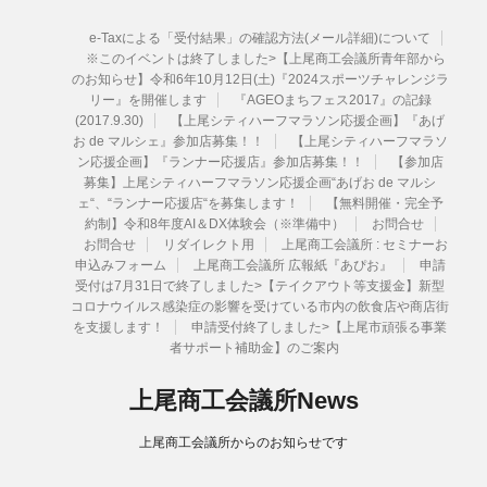
e-Taxによる「受付結果」の確認方法(メール詳細)について
※このイベントは終了しました>【上尾商工会議所青年部から
のお知らせ】令和6年10月12日(土)『2024スポーツチャレンジラ
リー』を開催します
『AGEOまちフェス2017』の記録
(2017.9.30)
【上尾シティハーフマラソン応援企画】『あげ
お de マルシェ』参加店募集！！
【上尾シティハーフマラソ
ン応援企画】『ランナー応援店』参加店募集！！
【参加店
募集】上尾シティハーフマラソン応援企画“あげお de マルシ
ェ“、“ランナー応援店“を募集します！
【無料開催・完全予
約制】令和8年度AI＆DX体験会（※準備中）
お問合せ
お問合せ
リダイレクト用
上尾商工会議所 : セミナーお
申込みフォーム
上尾商工会議所 広報紙『あぴお』
申請
受付は7月31日で終了しました>【テイクアウト等支援金】新型
コロナウイルス感染症の影響を受けている市内の飲食店や商店街
を支援します！
申請受付終了しました>【上尾市頑張る事業
者サポート補助金】のご案内
上尾商工会議所News
上尾商工会議所からのお知らせです