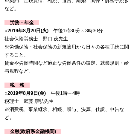
※契約、金銭貸借、相続、遺言、離婚、調停・訴訟手続き
など。
労務・年金
○2019年8
月20日(火)
午後1時30分～3時30分
社会保険労務士 野口 茂先生
※労働保険・社会保険の新規適用から日々の各種手続に関
すること。
賃金や労働時間など適正な労働条件の設定、就業規則・給
与規程など。
税 務
○2019年8
月9日(金)
午後1時～4時
税理士 武藤 康弘先生
※消費税、事業継承、相続、贈与、決算、仕訳、申告な
ど。
金融(政府系金融機関)