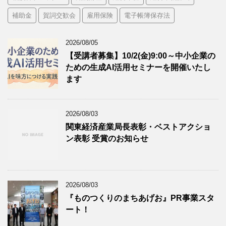
補助金
賀詞交歓会
雇用保険
電子帳簿保存法
2026/08/05
【受講者募集】10/2(金)9:00～中小企業の
ための生成AI活用セミナーを開催いたし
ます
2026/08/03
関東経済産業局長表彰・ベストアクショ
ン表彰 受賞のお知らせ
2026/08/03
『ものつくりのまちあげお』PR事業スタ
ート！