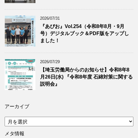
2026/07/31
『あぴお』Vol.254（令和8年8月・9月
号）デジタルブック＆PDF版をアップし
ました！
2026/07/29
【埼玉労働局からのお知らせ】令和8年8
月26日(水) 『令和8年度 石綿対策に関する
説明会』
アーカイブ
ア
ー
カ
メタ情報