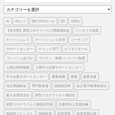
カ
テ
ゴ
AI
Airレジ
BM SOSモール
DX
SDGs
リ
ー
【埼玉県】新型コロナウイルス関連相談会
インボイス制度
キャッシュレス
キャッシュレス決済
コーチング
サポートセンター
チャットGPT
ビジネスモール
フレッシュあげお
ワクチン・検査パッケージ制度
上尾お得情報館
上尾中小企業サポートセンター
中小企業サポートセンター
事業承継
創業
創業支援
埼玉県補助金
専門家派遣
技能検定料
改正電子帳簿保存法
新入会員交流会
新型コロナウイルス感染症
新型コロナウイルス感染症対策
生産性向上支援訓練
相談所トピックス
知的財産
経営革新
経営革新計画