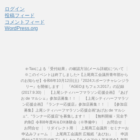
イ
ブ
ログイン
投稿フィード
コメントフィード
WordPress.org
e-Taxによる「受付結果」の確認方法(メール詳細)について
※このイベントは終了しました>【上尾商工会議所青年部から
のお知らせ】令和6年10月12日(土)『2024スポーツチャレンジラ
リー』を開催します
『AGEOまちフェス2017』の記録
(2017.9.30)
【上尾シティハーフマラソン応援企画】『あげ
お de マルシェ』参加店募集！！
【上尾シティハーフマラソ
ン応援企画】『ランナー応援店』参加店募集！！
【参加店
募集】上尾シティハーフマラソン応援企画“あげお de マルシ
ェ“、“ランナー応援店“を募集します！
【無料開催・完全予
約制】令和8年度AI＆DX体験会（※準備中）
お問合せ
お問合せ
リダイレクト用
上尾商工会議所 : セミナーお
申込みフォーム
上尾商工会議所 広報紙『あぴお』
申請
受付は7月31日で終了しました>【テイクアウト等支援金】新型