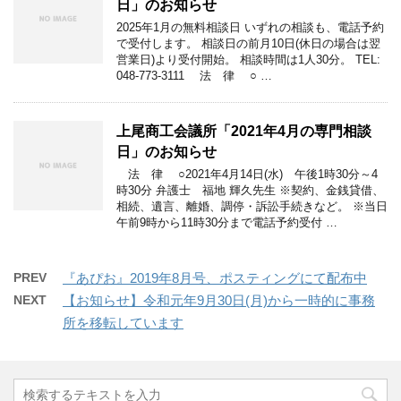
日」のお知らせ
2025年1月の無料相談日 いずれの相談も、電話予約
で受付します。 相談日の前月10日(休日の場合は翌
営業日)より受付開始。 相談時間は1人30分。 TEL:
048-773-3111 法 律 ○ …
上尾商工会議所「2021年4月の専門相談
日」のお知らせ
法 律 ○2021年4月14日(水) 午後1時30分～4
時30分 弁護士 福地 輝久先生 ※契約、金銭貸借、
相続、遺言、離婚、調停・訴訟手続きなど。 ※当日
午前9時から11時30分まで電話予約受付 …
PREV
『あぴお』2019年8月号、ポスティングにて配布中
NEXT
【お知らせ】令和元年9月30日(月)から一時的に事務
所を移転しています