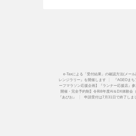
e-Taxによる「受付結果」の確認方法(メー
レンジラリー』を開催します
『AGEOまちフ
ーフマラソン応援企画】『ランナー応援店』参
開催・完全予約制】令和8年度AI＆DX体験会
『あぴお』
申請受付は7月31日で終了し