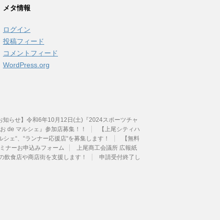
カ
メタ情報
イ
ブ
ログイン
投稿フィード
コメントフィード
WordPress.org
せ】令和6年10月12日(土)『2024スポーツチャ
 de マルシェ』参加店募集！！
【上尾シティハ
ルシェ“、“ランナー応援店“を募集します！
【無料
 セミナーお申込みフォーム
上尾商工会議所 広報紙
内の飲食店や商店街を支援します！
申請受付終了し