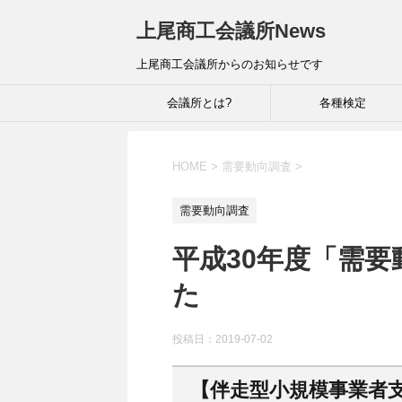
上尾商工会議所News
上尾商工会議所からのお知らせです
会議所とは?
各種検定
HOME
>
需要動向調査
>
需要動向調査
平成30年度「需
た
投稿日：
2019-07-02
【伴走型小規模事業者