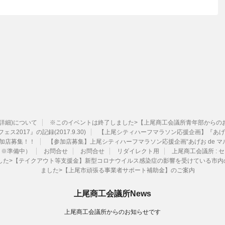
ル詳細)について
※このイベントは終了しました>【上尾商工会議所青年部からのお知ら
ェス2017』の記録(2017.9.30)
【上尾シティハーフマラソン応援企画】『あげお
加店募集！！
【参加店募集】上尾シティハーフマラソン応援企画“あげお de マ
（※準備中）
お問合せ
お問合せ
リダイレクト用
上尾商工会議所 :
ました>【テイクアウト等支援金】新型コロナウイルス感染症の影響を受けている市
ました>【上尾市頑張る事業者サポート補助金】のご案内
上尾商工会議所News
上尾商工会議所からのお知らせです