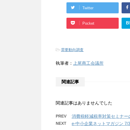
Twitter
B
Pocket
-
需要動向調査
執筆者：
上尾商工会議所
関連記事
関連記事はありませんでした
PREV
消費税軽減税率対策セミナー
NEXT
e-中小企業ネットマガジン 7/