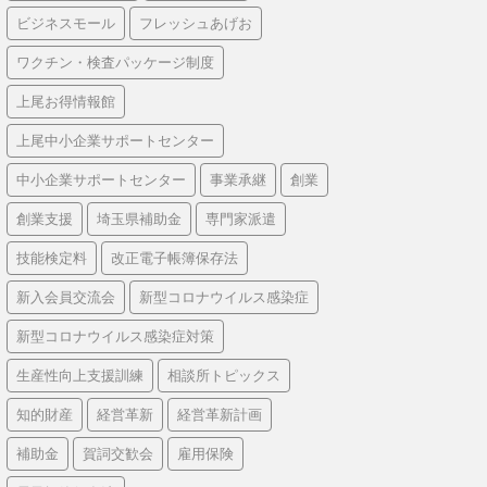
ビジネスモール
フレッシュあげお
ワクチン・検査パッケージ制度
上尾お得情報館
上尾中小企業サポートセンター
中小企業サポートセンター
事業承継
創業
創業支援
埼玉県補助金
専門家派遣
技能検定料
改正電子帳簿保存法
新入会員交流会
新型コロナウイルス感染症
新型コロナウイルス感染症対策
生産性向上支援訓練
相談所トピックス
知的財産
経営革新
経営革新計画
補助金
賀詞交歓会
雇用保険