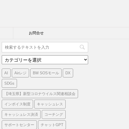
お問合せ
カ
テ
ゴ
AI
Airレジ
BM SOSモール
DX
リ
ー
SDGs
【埼玉県】新型コロナウイルス関連相談会
インボイス制度
キャッシュレス
キャッシュレス決済
コーチング
サポートセンター
チャットGPT