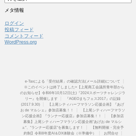
ー
カ
メタ情報
イ
ブ
ログイン
投稿フィード
コメントフィード
WordPress.org
e-Taxによる「受付結果」の確認方法(メール詳細)について
※このイベントは終了しました>【上尾商工会議所青年部から
のお知らせ】令和6年10月12日(土)『2024スポーツチャレンジラ
リー』を開催します
『AGEOまちフェス2017』の記録
(2017.9.30)
【上尾シティハーフマラソン応援企画】『あげ
お de マルシェ』参加店募集！！
【上尾シティハーフマラソ
ン応援企画】『ランナー応援店』参加店募集！！
【参加店
募集】上尾シティハーフマラソン応援企画“あげお de マルシ
ェ“、“ランナー応援店“を募集します！
【無料開催・完全予
約制】令和8年度AI＆DX体験会（※準備中）
お問合せ