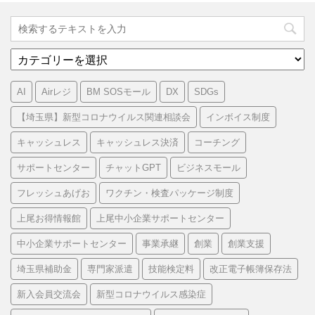
カ
テ
ゴ
AI
Airレジ
BM SOSモール
DX
SDGs
リ
ー
【埼玉県】新型コロナウイルス関連相談会
インボイス制度
キャッシュレス
キャッシュレス決済
コーチング
サポートセンター
チャットGPT
ビジネスモール
フレッシュあげお
ワクチン・検査パッケージ制度
上尾お得情報館
上尾中小企業サポートセンター
中小企業サポートセンター
事業承継
創業
創業支援
埼玉県補助金
専門家派遣
技能検定料
改正電子帳簿保存法
新入会員交流会
新型コロナウイルス感染症