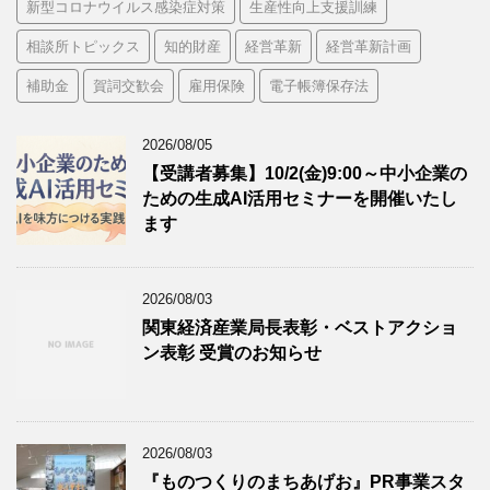
新型コロナウイルス感染症対策
生産性向上支援訓練
相談所トピックス
知的財産
経営革新
経営革新計画
補助金
賀詞交歓会
雇用保険
電子帳簿保存法
2026/08/05
【受講者募集】10/2(金)9:00～中小企業の
ための生成AI活用セミナーを開催いたし
ます
2026/08/03
関東経済産業局長表彰・ベストアクショ
ン表彰 受賞のお知らせ
2026/08/03
『ものつくりのまちあげお』PR事業スタ