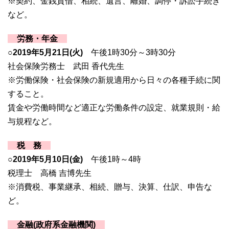
※契約、金銭貸借、相続、遺言、離婚、調停・訴訟手続き
など。
労務・年金
○2019年5
月21日(火)
午後1時30分～3時30分
社会保険労務士 武田 香代先生
※労働保険・社会保険の新規適用から日々の各種手続に関
すること。
賃金や労働時間など適正な労働条件の設定、就業規則・給
与規程など。
税 務
○2019年5
月10日(金)
午後1時～4時
税理士 高橋 吉博先生
※消費税、事業継承、相続、贈与、決算、仕訳、申告な
ど。
金融(政府系金融機関)