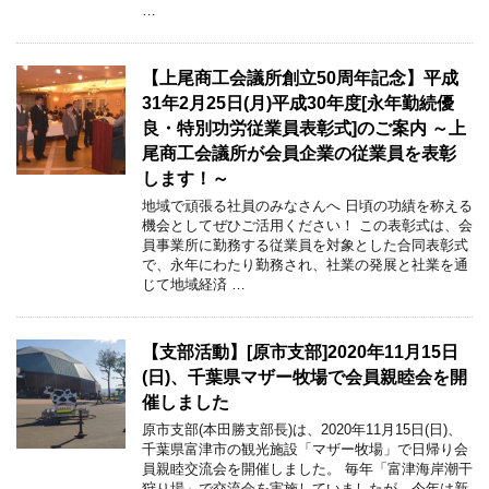
…
【上尾商工会議所創立50周年記念】平成
31年2月25日(月)平成30年度[永年勤続優
良・特別功労従業員表彰式]のご案内 ～上
尾商工会議所が会員企業の従業員を表彰
します！～
地域で頑張る社員のみなさんへ 日頃の功績を称える
機会としてぜひご活用ください！ この表彰式は、会
員事業所に勤務する従業員を対象とした合同表彰式
で、永年にわたり勤務され、社業の発展と社業を通
じて地域経済 …
【支部活動】[原市支部]2020年11月15日
(日)、千葉県マザー牧場で会員親睦会を開
催しました
原市支部(本田勝支部長)は、2020年11月15日(日)、
千葉県富津市の観光施設「マザー牧場」で日帰り会
員親睦交流会を開催しました。 毎年「富津海岸潮干
狩り場」で交流会を実施していましたが、今年は新