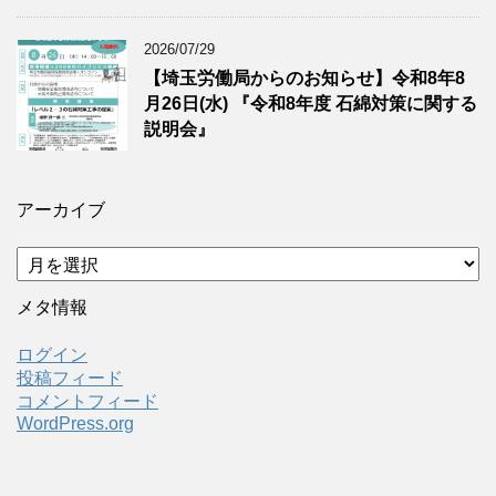
2026/07/29
【埼玉労働局からのお知らせ】令和8年8
月26日(水) 『令和8年度 石綿対策に関する
説明会』
アーカイブ
ア
ー
カ
メタ情報
イ
ブ
ログイン
投稿フィード
コメントフィード
WordPress.org