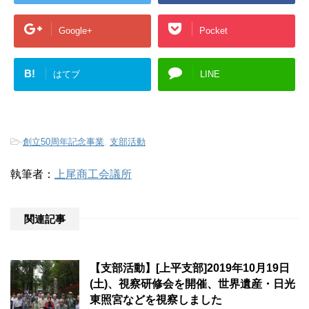
Google+
Pocket
B!
はてブ
LINE
-
創立50周年記念事業
,
支部活動
執筆者：
上尾商工会議所
関連記事
【支部活動】[上平支部]2019年10月19日
(土)、視察研修会を開催、世界遺産・日光
東照宮などを視察しました