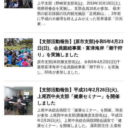
上平支部（野崎実支部長)は、2019年10月19日(土)、
視察研修会を実施し、支部会員18名が参加。 栃木
県の鉱石採掘の坑内観光施設「足尾銅山」、2年前
に平成の大修理を終えよみがえった世界遺産「日光
東 …
【支部活動報告】[原市支部]令和5年4月23
日(日)、会員親睦事業・富津海岸「潮干狩
り」を実施しました
原市支部(本田勝支部長)は、令和5年4月23日(日)千
葉県富津海岸で会員親睦事業「潮干狩り」を実施
し、83名が参加しました。
【支部活動報告】平成31年2月26日(火)、
上尾西中央支部「健康セミナー」を開催
しました
上尾中央総合病院で「健康セミナー」を開催、36名
が参加 上尾西中央支部(齋藤雅彦支部長)は、平成31
年2月26日(火)、上尾中央総合病院8階会議室で「健
康セミナー」を開催しました。 薬剤部主任 土屋裕