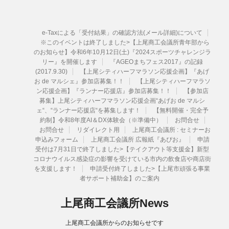
e-Taxによる「受付結果」の確認方法(メール詳細)について
※このイベントは終了しました>【上尾商工会議所青年部から
のお知らせ】令和6年10月12日(土)『2024スポーツチャレンジラ
リー』を開催します
『AGEOまちフェス2017』の記録
(2017.9.30)
【上尾シティハーフマラソン応援企画】『あげ
お de マルシェ』参加店募集！！
【上尾シティハーフマラソ
ン応援企画】『ランナー応援店』参加店募集！！
【参加店
募集】上尾シティハーフマラソン応援企画“あげお de マルシ
ェ“、“ランナー応援店“を募集します！
【無料開催・完全予
約制】令和8年度AI＆DX体験会（※準備中）
お問合せ
お問合せ
リダイレクト用
上尾商工会議所 : セミナーお
申込みフォーム
上尾商工会議所 広報紙『あぴお』
申請
受付は7月31日で終了しました>【テイクアウト等支援金】新型
コロナウイルス感染症の影響を受けている市内の飲食店や商店街
を支援します！
申請受付終了しました>【上尾市頑張る事業
者サポート補助金】のご案内
上尾商工会議所News
上尾商工会議所からのお知らせです