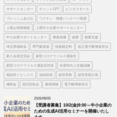
サポートセンター
チャットGPT
ビジネスモール
フレッシュあげお
ワクチン・検査パッケージ制度
上尾お得情報館
上尾中小企業サポートセンター
中小企業サポートセンター
事業承継
創業
創業支援
埼玉県補助金
専門家派遣
技能検定料
改正電子帳簿保存法
新入会員交流会
新型コロナウイルス感染症
新型コロナウイルス感染症対策
生産性向上支援訓練
相談所トピックス
知的財産
経営革新
経営革新計画
補助金
賀詞交歓会
雇用保険
電子帳簿保存法
2026/08/05
【受講者募集】10/2(金)9:00～中小企業の
ための生成AI活用セミナーを開催いたし