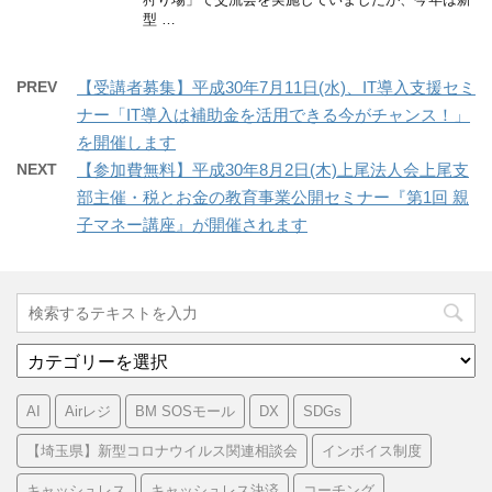
型 …
PREV
【受講者募集】平成30年7月11日(水)、IT導入支援セミ
ナー「IT導入は補助金を活用できる今がチャンス！」
を開催します
NEXT
【参加費無料】平成30年8月2日(木)上尾法人会上尾支
部主催・税とお金の教育事業公開セミナー『第1回 親
子マネー講座』が開催されます
カ
テ
ゴ
AI
Airレジ
BM SOSモール
DX
SDGs
リ
ー
【埼玉県】新型コロナウイルス関連相談会
インボイス制度
キャッシュレス
キャッシュレス決済
コーチング