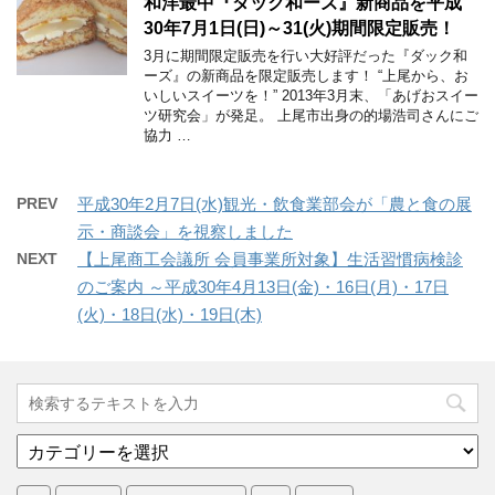
和洋最中『ダック和ーズ』新商品を平成
30年7月1日(日)～31(火)期間限定販売！
3月に期間限定販売を行い大好評だった『ダック和
ーズ』の新商品を限定販売します！ “上尾から、お
いしいスイーツを！” 2013年3月末、「あげおスイー
ツ研究会」が発足。 上尾市出身の的場浩司さんにご
協力 …
PREV
平成30年2月7日(水)観光・飲食業部会が「農と食の展
示・商談会」を視察しました
NEXT
【上尾商工会議所 会員事業所対象】生活習慣病検診
のご案内 ～平成30年4月13日(金)・16日(月)・17日
(火)・18日(水)・19日(木)
カ
テ
ゴ