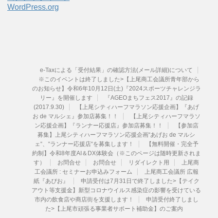
WordPress.org
e-Taxによる「受付結果」の確認方法(メール詳細)について
※このイベントは終了しました>【上尾商工会議所青年部から
のお知らせ】令和6年10月12日(土)『2024スポーツチャレンジラ
リー』を開催します
『AGEOまちフェス2017』の記録
(2017.9.30)
【上尾シティハーフマラソン応援企画】『あげ
お de マルシェ』参加店募集！！
【上尾シティハーフマラソ
ン応援企画】『ランナー応援店』参加店募集！！
【参加店
募集】上尾シティハーフマラソン応援企画“あげお de マルシ
ェ“、“ランナー応援店“を募集します！
【無料開催・完全予
約制】令和8年度AI＆DX体験会（※このページは随時更新されま
す）
お問合せ
お問合せ
リダイレクト用
上尾商
工会議所 : セミナーお申込みフォーム
上尾商工会議所 広報
紙『あぴお』
申請受付は7月31日で終了しました>【テイク
アウト等支援金】新型コロナウイルス感染症の影響を受けている
市内の飲食店や商店街を支援します！
申請受付終了しまし
た>【上尾市頑張る事業者サポート補助金】のご案内