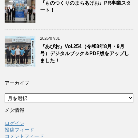
『ものつくりのまちあげお』PR事業スタ
ート！
2026/07/31
『あぴお』Vol.254（令和8年8月・9月
号）デジタルブック＆PDF版をアップし
ました！
アーカイブ
ア
ー
カ
メタ情報
イ
ブ
ログイン
投稿フィード
コメントフィード