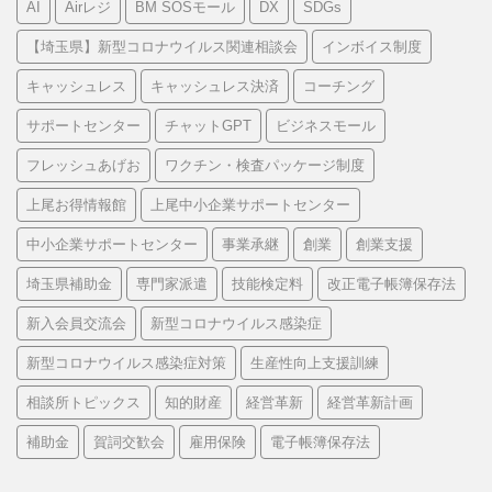
AI
Airレジ
BM SOSモール
DX
SDGs
リ
ー
【埼玉県】新型コロナウイルス関連相談会
インボイス制度
キャッシュレス
キャッシュレス決済
コーチング
サポートセンター
チャットGPT
ビジネスモール
フレッシュあげお
ワクチン・検査パッケージ制度
上尾お得情報館
上尾中小企業サポートセンター
中小企業サポートセンター
事業承継
創業
創業支援
埼玉県補助金
専門家派遣
技能検定料
改正電子帳簿保存法
新入会員交流会
新型コロナウイルス感染症
新型コロナウイルス感染症対策
生産性向上支援訓練
相談所トピックス
知的財産
経営革新
経営革新計画
補助金
賀詞交歓会
雇用保険
電子帳簿保存法