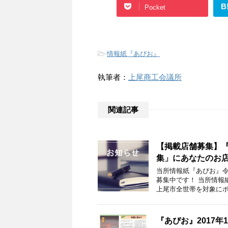
B
Pocket
-
情報紙『あぴお』
執筆者：
上尾商工会議所
関連記事
【掲載店舗募集】『
集」にあなたのお
当所情報紙『あぴお』令
募集中です！ 当所情報
上尾市全世帯を対象にポ
『あぴお』2017