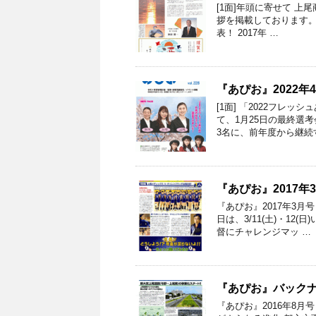
[1面]年頭に寄せて 上
拶を掲載しております。 [
表！ 2017年 …
『あぴお』2022年
[1面] 「2022フレ
て、1月25日の最終選
3名に、前年度から継続
『あぴお』2017
『あぴお』2017年3月
日は、3/11(土)・1
督にチャレンジマッ …
『あぴお』バックナン
『あぴお』2016年8