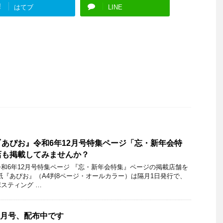
!
はてブ
LINE
あぴお』令和6年12月号特集ページ「忘・新年会特
店も掲載してみませんか？
和6年12月号特集ページ 『忘・新年会特集』ページの掲載店舗を
紙『あぴお』（A4判8ページ・オールカラー）は隔月1日発行で、
スティング …
年1月号、配布中です