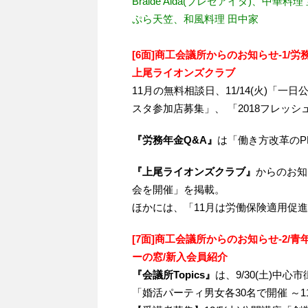
Braide Aida(ブレゼアイダ)、中華料理
ぷら天笠、和風料理 田中家
[6面]商工会議所からのお知らせ-1/労務
上尾ライオンズクラブ
11月の無料相談日、11/14(火)「一
スタ参加店募集」、 「2018フレッ
『労務年金Q&A』
は「働き方改革のP
『上尾ライオンズクラブ』
からのお知
会を開催」を掲載。
ほかには、「11月は労働保険適用促
[7面]商工会議所からのお知らせ-2/
ーの窓/新入会員紹介
『会議所Topics』
は、9/30(土)中心
「婚活パーティ男女各30名で開催 ～