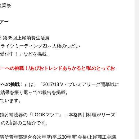
お産業祭
ツアー
ェスタ 第35回上尾消費生活展
ーマンライツミーティング21～人権のつどい
者受付中！」などを掲載。
本一への挑戦！/あぴおトレンドあらかると/
私のとってお
一への挑戦！』
は、「2017/18 V・プレミアリーグ開幕戦に
合結果を振り返っての報告を掲載。
しています。
鏡と補聴器の『LOOKマツエ』、本格四川料理がリーズ
』の2店舗のご紹介です。
議所青年部連合会次年度(平成30年度)会長/上尾商工会議