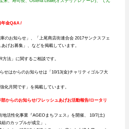
 宝来、寿司長、Osteria Leale(オステリアレアーレ)、 てん
年金Q&A /
日公庫のお知らせ」、「上尾商店街連合会 2017サンクスフェ
シュあげお募集」、などを掲載しています。
R方法」に関するご相談です。
らせはからのお知らせは「10/13(金)チャリティゴルフ大
進強化月間です」を掲載しています。
青年部からのお知らせ/フレッシュあげお活動報告/ロータリ
市街地活性化事業『AGEOまちフェス』を開催、 10/7(土)
11組のカップルが成立」、