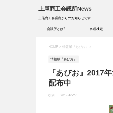
上尾商工会議所News
上尾商工会議所からのお知らせです
会議所とは?
各種検定
HOME
>
情報紙『あぴお』
>
情報紙『あぴお』
『あぴお』2017
配布中
投稿日：
2017-10-27