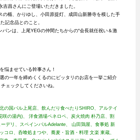
 富永吉昌さんにご登場いただきました。
ラスの楯、かりゆし、小田原提灯、成田山新勝寺を模した手
した記念品とのこと。
ンパンは、上尾YEGの仲間たちからの“会長就任祝い＆激
を悩ませている幹事さん！
選の一年を締めくくるのにピッタリのお店を一挙ご紹介
りチェックしてくださいね。
、北の国バル上尾店、飲んだり食べたりSHIRO、アルテイ
E(花咲の湯内)、 洋食酒場ペネロペ、炭火焼肉 朴乃店、割
デリ、スペインバルAdelante、 山田鶏屋、食事処 新
ピッコロ、呑喰処まつや、蕎麦・旨酒・料理 文楽 東蔵、