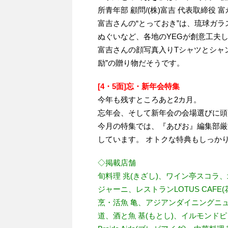
所青年部 顧問/(株)富吉 代表取締役
富吉さんの“とっておき”は、琉球ガ
ぬぐいなど、各地のYEGが創意工夫
富吉さんの顔写真入りTシャツとシャ
励”の贈り物だそうです。
[4・5面]忘・新年会特集
今年も残すところあと2カ月。
忘年会、そして新年会の会場選びに頭
今月の特集では、『あぴお』編集部厳
しています。 オトクな特典もしっか
◇掲載店舗
旬料理 兆(きざし)、ワイン亭スコラ
ジャーニ、レストランLOTUS CAF
烹・活魚 亀、アジアンダイニングニュー
道、酒と魚 基(もとし)、イルモンド