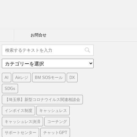
お問合せ
カ
テ
ゴ
AI
Airレジ
BM SOSモール
DX
リ
ー
SDGs
【埼玉県】新型コロナウイルス関連相談会
インボイス制度
キャッシュレス
キャッシュレス決済
コーチング
サポートセンター
チャットGPT