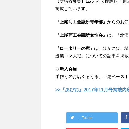
【受講者募集】12/5(火)公開講座
掲載しています。
『上尾商工会議所青年部』
からのお知
『上尾商工会議所女性会』
は、「北海
『ロータリーの窓』
は、ほかには、埼
造業コマ大戦」についての記事を掲載
◇新入会員
手作りのお店くるくる、上尾ベースボ
>>『あぴお』2017年11月号掲載
Twitter