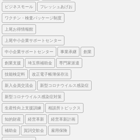
ビジネスモール
フレッシュあげお
ワクチン・検査パッケージ制度
上尾お得情報館
上尾中小企業サポートセンター
中小企業サポートセンター
事業承継
創業
創業支援
埼玉県補助金
専門家派遣
技能検定料
改正電子帳簿保存法
新入会員交流会
新型コロナウイルス感染症
新型コロナウイルス感染症対策
生産性向上支援訓練
相談所トピックス
知的財産
経営革新
経営革新計画
補助金
賀詞交歓会
雇用保険