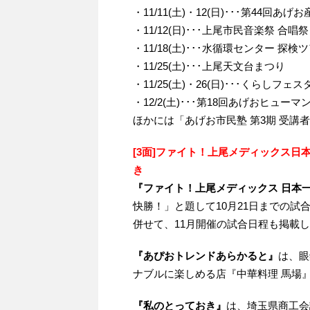
・11/11(土)・12(日)･･･第44回あげ
・11/12(日)･･･上尾市民音楽祭 合唱祭
・11/18(土)･･･水循環センター 探検
・11/25(土)･･･上尾天文台まつり
・11/25(土)・26(日)･･･くらしフ
・12/2(土)･･･第18回あげおヒュ
ほかには「あげお市民塾 第3期 受講
[3面]ファイト！上尾メディックス日
き
『ファイト！上尾メディックス 日本
快勝！」と題して10月21日までの試
併せて、11月開催の試合日程も掲載
『あぴおトレンドあらかると』
は、眼
ナブルに楽しめる店『中華料理 馬場
『私のとっておき』
は、埼玉県商工会