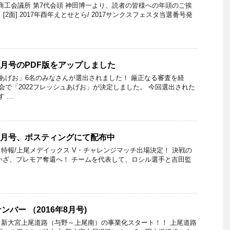
尾商工会議所 第7代会頭 神田博一より、読者の皆様への年頭のご挨
2面] 2017年酉年えとせとら/ 2017サンクスフェスタ当選番号発
4月号のPDF版をアップしました
ッシュあげお」6名のみなさんが選出されました！ 厳正なる審査を経
考会で「2022フレッシュあげお」が決定しました。 今回選出された
す …
年3月号、ポスティングにて配布中
号 特報/上尾メデイックス V・チャレンジマッチ出場決定！ 決戦の
2(日)いざ、プレモア奪還へ！ チームを代表して、ロシル選手と吉田監
バー （2016年8月号)
月号 新大宮上尾道路（与野～上尾南）の事業化スタート！！ 上尾道路