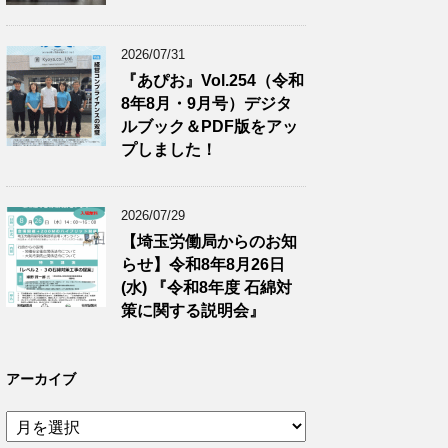
2026/07/31
『あぴお』Vol.254（令和
8年8月・9月号）デジタ
ルブック＆PDF版をアッ
プしました！
2026/07/29
【埼玉労働局からのお知
らせ】令和8年8月26日
(水) 『令和8年度 石綿対
策に関する説明会』
アーカイブ
ア
ー