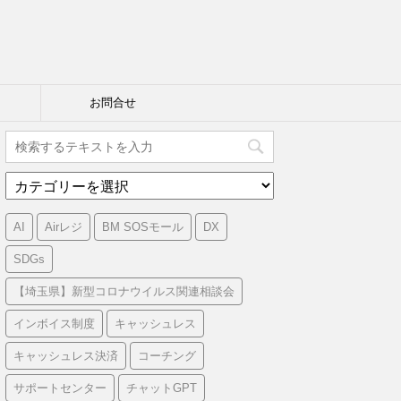
お問合せ
カ
テ
ゴ
AI
Airレジ
BM SOSモール
DX
リ
ー
SDGs
【埼玉県】新型コロナウイルス関連相談会
インボイス制度
キャッシュレス
キャッシュレス決済
コーチング
サポートセンター
チャットGPT