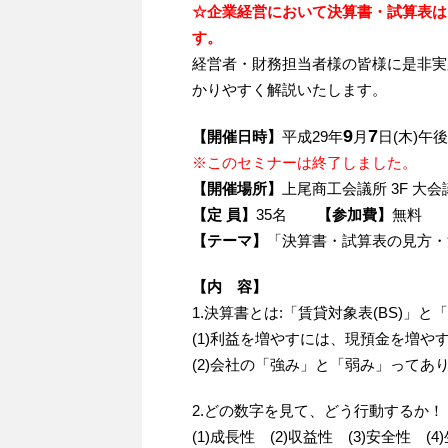
☆企業経営において決算書・試算表は
す。
経営者・財務担当者様の皆様に是非実
かりやすく解説いたします。
9
7
【開催日時】
平成29年
月
日(木)午
※このセミナーは終了しました。
【開催場所】
上尾商工会議所 3F 大会
【定 員】
35名
【参加費】
無料
【テーマ】
「決算書・試算表の見方・
【内 容】
1.決算書とは:「賃貸対象表(BS)」と
(1)利益を増やすには、現預金を増や
(2)会社の「強み」と「弱み」ってあ
2.どの数字を見て、どう行動するか！
(1)成長性 (2)収益性 (3)安全性 (