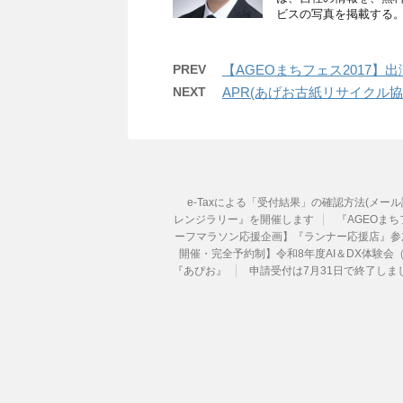
ビスの写真を掲載する。
PREV
【AGEOまちフェス2017】
NEXT
APR(あげお古紙リサイクル協
e-Taxによる「受付結果」の確認方法(メー
レンジラリー』を開催します
『AGEOまちフ
ーフマラソン応援企画】『ランナー応援店』参
開催・完全予約制】令和8年度AI＆DX体験会
『あぴお』
申請受付は7月31日で終了し