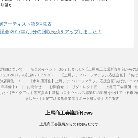
店舗か …
出演アーティスト第6弾発表！
議会)2017年7月分の回収実績をアップしました！
ル詳細)について
※このイベントは終了しました>【上尾商工会議所青年部からのお知ら
ェス2017』の記録(2017.9.30)
【上尾シティハーフマラソン応援企画】『あげお
加店募集！！
【参加店募集】上尾シティハーフマラソン応援企画“あげお de マ
（※準備中）
お問合せ
お問合せ
リダイレクト用
上尾商工会議所 :
ました>【テイクアウト等支援金】新型コロナウイルス感染症の影響を受けている市
ました>【上尾市頑張る事業者サポート補助金】のご案内
上尾商工会議所News
上尾商工会議所からのお知らせです