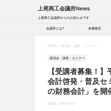
上尾商工会議所News
上尾商工会議所からのお知らせです
会議所とは?
各種検定
HOME
>
講演会・講座・セミナー
>
講演会・講座・セミナー
【受講者募集！】平
会計啓発・普及セ
の財務会計」を開
投稿日：
2017-08-07