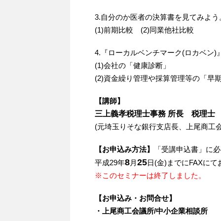
3.自分のか医者の決算書を見てみよう
(1)前期比較 (2)同業他社比較
4.『ローカルベンチマーク(ロカベン
(1)会社の「健康診断」
(2)資金繰り管理や採算管理等の「早
【講師】
三上義孝税理士事務 所長 税理士
(元埼玉りそな銀行支店長、上尾商工
【お申込み方法】
「受講申込書」に必
8
25
平成29年
月
日(金)までにFAXに
※このセミナーは終了しました。
【お申込み・お問合せ】
・上尾商工会議所/中小企業相談所