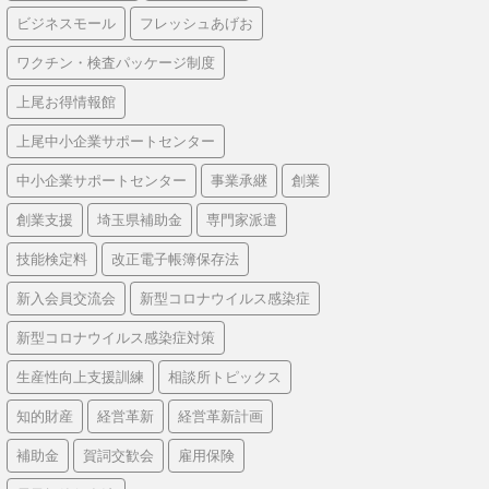
ビジネスモール
フレッシュあげお
ワクチン・検査パッケージ制度
上尾お得情報館
上尾中小企業サポートセンター
中小企業サポートセンター
事業承継
創業
創業支援
埼玉県補助金
専門家派遣
技能検定料
改正電子帳簿保存法
新入会員交流会
新型コロナウイルス感染症
新型コロナウイルス感染症対策
生産性向上支援訓練
相談所トピックス
知的財産
経営革新
経営革新計画
補助金
賀詞交歓会
雇用保険