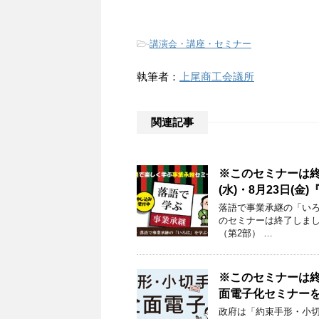
-
講演会・講座・セミナー
執筆者：
上尾商工会議所
関連記事
※このセミナーは終
(水)・8月23日(
落語で事業承継の「いろは」を
のセミナーは終了しまし
（第2部） …
※このセミナーは終
面電子化セミナー
政府は「約束手形・小