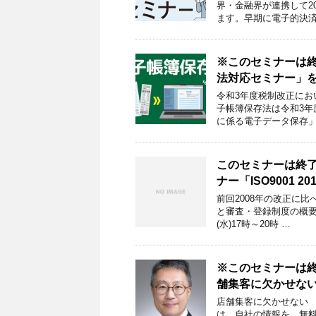
界・金融界が連携して2
ます。早期に電子的決済
※このセミナーは終
法対応セミナー」
令和3年度税制改正にお
子帳簿保存法は令和3
に係る電子データ保存」
このセミナーは終了
ナー「ISO9001 
前回2008年の改正に比
と審査・登録制度の概要
(水)17時～20時 …
※このセミナーは終
舗集客に欠かせない
店舗集客に欠かせない G
は、自社の情報を、無