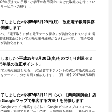
026年度までの手形・小切手の利用廃止に向けた取組みを行ってい
サービスへの移行 …
了しました>令和5年5月29日(月)「改正電子帳簿保存
を開催します
いて 「電子取引に係る電子データ保存」が義務化されています 電
年度税制改正において大幅な要件緩和がなされた一方、「電子取引
が義務化されて …
しました>平成29年8月30日(水)ものづくり創造セミ
2015年版の改正ポイント」
べて大幅な改訂となる、ISO品質マネジメントの2015年版の改正点
をテーマに、分かり易く解説します。 【日 時】2017年8月30日
了しました>令和7年3月11日（火）【商業講演会】店
 Googleマップで集客する方法！を開催します
oogleマップで集客する方法！ Google ビジネスプロフィール
料で編集・管理できるツールです。店舗情報を登録し、商品やサー