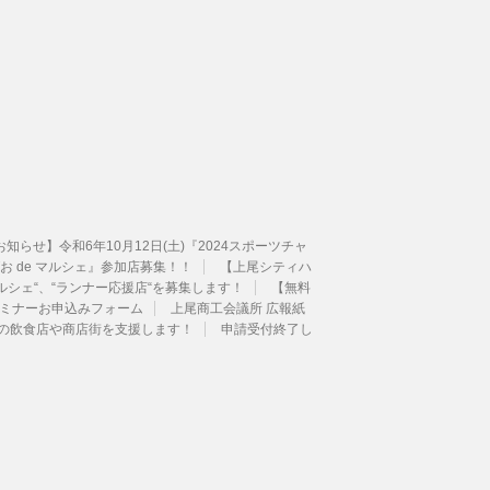
せ】令和6年10月12日(土)『2024スポーツチャ
 de マルシェ』参加店募集！！
【上尾シティハ
ルシェ“、“ランナー応援店“を募集します！
【無料
 セミナーお申込みフォーム
上尾商工会議所 広報紙
内の飲食店や商店街を支援します！
申請受付終了し