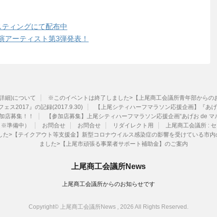
ポスティングにて配布中
出演アーティスト第3弾発表！
ル詳細)について
※このイベントは終了しました>【上尾商工会議所青年部からのお知ら
ェス2017』の記録(2017.9.30)
【上尾シティハーフマラソン応援企画】『あげお
加店募集！！
【参加店募集】上尾シティハーフマラソン応援企画“あげお de マ
（※準備中）
お問合せ
お問合せ
リダイレクト用
上尾商工会議所 :
ました>【テイクアウト等支援金】新型コロナウイルス感染症の影響を受けている市
ました>【上尾市頑張る事業者サポート補助金】のご案内
上尾商工会議所News
上尾商工会議所からのお知らせです
Copyright© 上尾商工会議所News , 2026 All Rights Reserved.