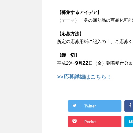
【募集するアイデア】
（テーマ）「身の回り品の商品化可能
【応募方法】
所定の応募用紙に記入の上、ご応募く
【締 切】
9
22
平成29年
月
日（金）到着受付分ま
>>応募詳細はこちら！
Twitter
B
Pocket