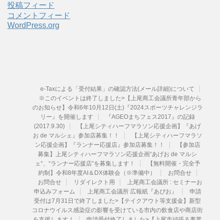
投稿フィード
コメントフィード
WordPress.org
e-Taxによる「受付結果」の確認方法(メール詳細)について
※このイベントは終了しました>【上尾商工会議所青年部から
のお知らせ】令和6年10月12日(土)『2024スポーツチャレンジラ
リー』を開催します
『AGEOまちフェス2017』の記録
(2017.9.30)
【上尾シティハーフマラソン応援企画】『あげ
お de マルシェ』参加店募集！！
【上尾シティハーフマラソ
ン応援企画】『ランナー応援店』参加店募集！！
【参加店
募集】上尾シティハーフマラソン応援企画“あげお de マルシ
ェ“、“ランナー応援店“を募集します！
【無料開催・完全予
約制】令和8年度AI＆DX体験会（※準備中）
お問合せ
お問合せ
リダイレクト用
上尾商工会議所 : セミナーお
申込みフォーム
上尾商工会議所 広報紙『あぴお』
申請
受付は7月31日で終了しました>【テイクアウト等支援金】新型
コロナウイルス感染症の影響を受けている市内の飲食店や商店街
を支援します！
申請受付終了しました>【上尾市頑張る事業