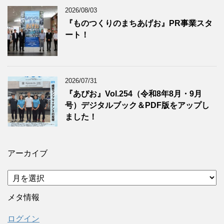
2026/08/03
『ものつくりのまちあげお』PR事業スタ
ート！
2026/07/31
『あぴお』Vol.254（令和8年8月・9月
号）デジタルブック＆PDF版をアップし
ました！
アーカイブ
ア
ー
カ
メタ情報
イ
ブ
ログイン