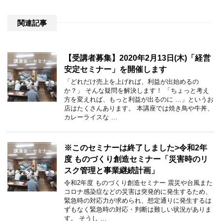
関連記事
【受講者募集】2020年2月13日(木)「経営
安定セミナー」を開催します
「どれだけ売上を上げれば、利益が出始めるの
か？」 そんな疑問を解決します！ 「ちょっと考え
方を変えれば、もっと利益が出るのに …」というお
店はたくさんあります。 本講座では焼き鳥や牛丼、
カレーライスな …
※このセミナーは終了しました>令和2年
度 ものづくり創造セミナー「災害時のリ
スク管理と事業継続計画」
令和2年度 ものづくり創造セミナー 震災や台風また
コロナ感染症などの災害は突発的に発生するため、
緊急時の対応力が求められ、想定通りに発生するは
ずもなく緊急時の対応・判断は難しい状況がありま
す。 そうし …