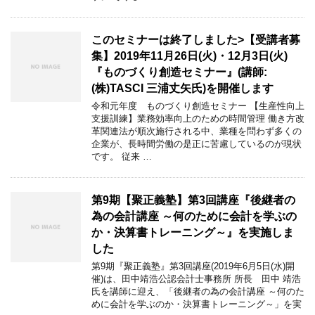
このセミナーは終了しました>【受講者募
集】2019年11月26日(火)・12月3日(火)
『ものづくり創造セミナー』(講師:
(株)TASCI 三浦丈矢氏)を開催します
令和元年度 ものづくり創造セミナー 【生産性向上
支援訓練】業務効率向上のための時間管理 働き方改
革関連法が順次施行される中、業種を問わず多くの
企業が、長時間労働の是正に苦慮しているのが現状
です。 従来 …
第9期【聚正義塾】第3回講座『後継者の
為の会計講座 ～何のために会計を学ぶの
か・決算書トレーニング～』を実施しま
した
第9期『聚正義塾』第3回講座(2019年6月5日(水)開
催)は、田中靖浩公認会計士事務所 所長 田中 靖浩
氏を講師に迎え、「後継者の為の会計講座 ～何のた
めに会計を学ぶのか・決算書トレーニング～」を実