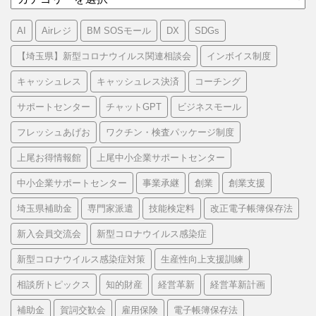
テ
ゴ
AI
Airレジ
BM SOSモール
DX
SDGs
リ
ー
【埼玉県】新型コロナウイルス関連相談会
インボイス制度
キャッシュレス
キャッシュレス決済
コーチング
サポートセンター
チャットGPT
ビジネスモール
フレッシュあげお
ワクチン・検査パッケージ制度
上尾お得情報館
上尾中小企業サポートセンター
中小企業サポートセンター
事業承継
創業
創業支援
埼玉県補助金
専門家派遣
技能検定料
改正電子帳簿保存法
新入会員交流会
新型コロナウイルス感染症
新型コロナウイルス感染症対策
生産性向上支援訓練
相談所トピックス
知的財産
経営革新
経営革新計画
補助金
賀詞交歓会
雇用保険
電子帳簿保存法