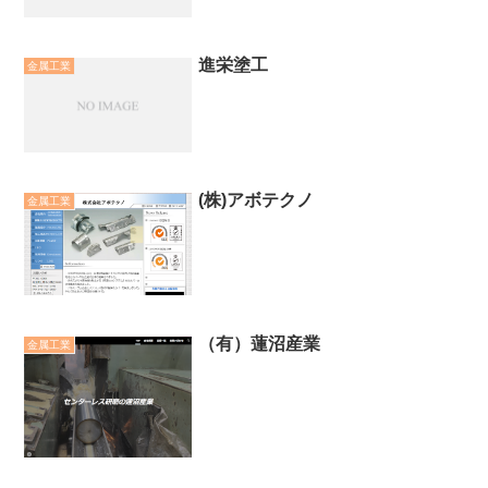
進栄塗工
金属工業
(株)アボテクノ
金属工業
（有）蓮沼産業
金属工業