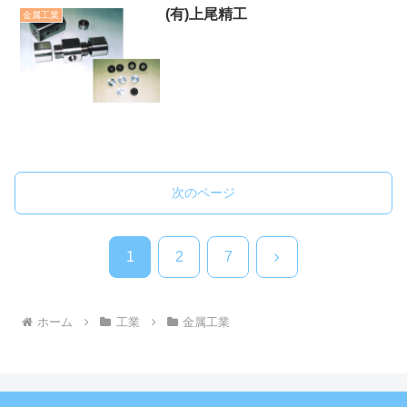
(有)上尾精工
金属工業
次のページ
次
1
2
7
へ
ホーム
工業
金属工業